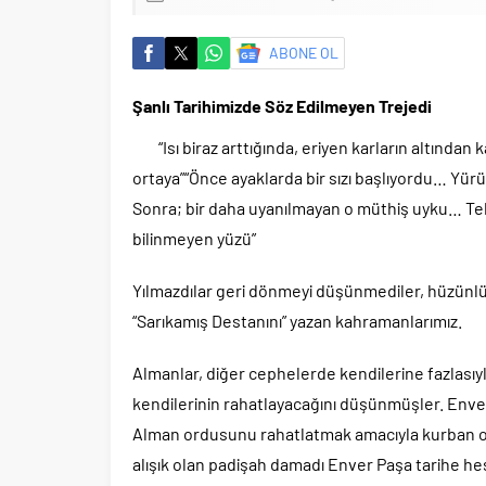
ABONE OL
Şanlı Tarihimizde Söz Edilmeyen Trejedi
“Isı biraz arttığında, eriyen karların altından 
ortaya”“Önce ayaklarda bir sızı başlıyordu… Yü
Sonra; bir daha uyanılmayan o müthiş uyku… Tek
bilinmeyen yüzü”
Yılmazdılar geri dönmeyi düşünmediler, hüzünlüyü
“Sarıkamış Destanını” yazan kahramanlarımız.
Almanlar, diğer cephelerde kendilerine fazlasıyl
kendilerinin rahatlayacağını düşünmüşler. Enve
Alman ordusunu rahatlatmak amacıyla kurban olar
alışık olan padişah damadı Enver Paşa tarihe he