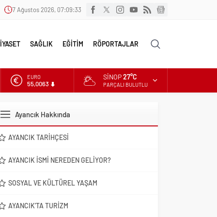
7 Ağustos 2026, 07:09:34
İYASET
SAĞLIK
EĞİTİM
RÖPORTAJLAR
SINOP
27°C
EURO
55,0063
PARÇALI BULUTLU
ALTIN
6.543,59
Ayancık Hakkında
DOLAR
47,7010
AYANCIK TARIHÇESI
AYANCIK İSMI NEREDEN GELIYOR?
SOSYAL VE KÜLTÜREL YAŞAM
AYANCIK’TA TURIZM