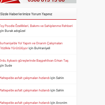
Sizde Haberlerimize Yorum Yapınız
Toy Poodle Özellikleri, Bakımı ve Sahiplenme Rehberi
için
Burak adıgüzel
Burhaniye’de Yol Yapım ve Onarım Çalışmaları
Titizlikle Yürütülüyor
için
BuHraniyeli
Ordu Aybastı güreşlerinde Başpehlivan Erkan Taş
için
Sude
Maltepe’de asfalt çalışmaları hızlandı
için
Sahin
Maltepe’de asfalt çalışmaları hızlandı
için
Sahin
Maltepe’de asfalt çalışmaları hızlandı
için
Anonim