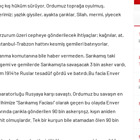
kunç kış hüküm sürüyor. Ordumuz toprağa oyulmuş,
iz; yazlık giysiler, ayakta çarıklar. Silah, mermi, yiyecek
Erzurum üzeri cepheye gönderilecek ihtiyaçlar; kağnılar, at,
İstanbul-Trabzon hattını kesmiş gemileri batırıyorlar.
nma komutanına bile haber vermeden, Sarıkamış taki
l gemi ve gemilerde Sarıkamışta savaşacak 3 bin asker vardı.
ım 1914’te Ruslar tesadüf gördü ve batırdı.Bu facia Enver
mparatorluğu Rusyaya karşı savaştı. Ordumuz bu savaşın en
rihimize “Sarıkamış Faciası” olarak geçen bu olayda Enver
rında çarıkla gönderilen 90 bin askerşnşz, kışın aniden
t olmuşlardır. Tek bir kurşun bile atamadan ölen 90 bin