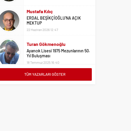
Mustafa Kılıç
ERDAL BEŞİKÇİOĞLU’NA AÇIK
MEKTUP
22 Haziran 2026 12:47
Turan Gökmenoğlu
Ayancık Lisesi 1975 Mezunlarının 50.
Yıl Buluşması
18 Temmuz 2025 16:40
TÜM YAZARLARI GÖSTER
Adil Yıldız
Bu Sene Fenerbahçe Ülke Puanlarını
Sırtladı
1 Eylül 2023 15:10
Ali Oral
Üniversite Tercihleri İçin Öneriler
2 Ağustos 2023 16:03