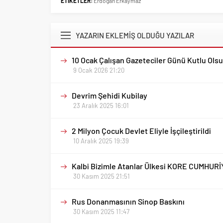
ETİKETLER:
Erdoğan Erkaymaz
YAZARIN EKLEMİŞ OLDUĞU YAZILAR
10 Ocak Çalışan Gazeteciler Günü Kutlu Ols
9 Ocak 2026 21:20
Devrim Şehidi Kubilay
23 Aralık 2025 16:01
2 Milyon Çocuk Devlet Eliyle İşçileştirildi
10 Aralık 2025 19:39
Kalbi Bizimle Atanlar Ülkesi KORE CUMHURİ
30 Kasım 2025 21:51
Rus Donanmasının Sinop Baskını
30 Kasım 2025 11:47