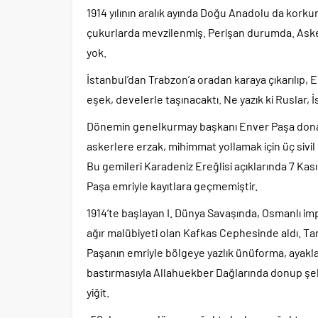
1914 yılının aralık ayında Doğu Anadolu da kor
çukurlarda mevzilenmiş. Perişan durumda. Askerim
yok.
İstanbul’dan Trabzon’a oradan karaya çıkarılıp, 
eşek, develerle taşınacaktı. Ne yazık ki Ruslar, 
Dönemin genelkurmay başkanı Enver Paşa dona
askerlere erzak, mihimmat yollamak için üç sivi
Bu gemileri Karadeniz Ereğlisi açıklarında 7 Kas
Paşa emriyle kayıtlara geçmemiştir.
1914’te başlayan I. Dünya Savaşında, Osmanlı i
ağır malübiyeti olan Kafkas Cephesinde aldı. Ta
Paşanın emriyle bölgeye yazlık ünüforma, ayakla
bastırmasıyla Allahuekber Dağlarında donup şehi
yiğit.