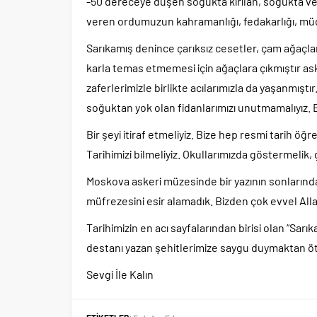
-50 dereceye düşen soğukta kırılan, soğukta ve
veren ordumuzun kahramanlığı, fedakarlığı, müc
Sarıkamış denince çarıksız cesetler, çam ağaçl
karla temas etmemesi için ağaçlara çıkmıştır asker
zaferlerimizle birlikte acılarımızla da yaşanmış
soğuktan yok olan fidanlarımızı unutmamalıyız. 
Bir şeyi itiraf etmeliyiz. Bize hep resmi tarih öğ
Tarihimizi bilmeliyiz. Okullarımızda göstermelik,
Moskova askeri müzesinde bir yazının sonlarınd
müfrezesini esir alamadık. Bizden çok evvel All
Tarihimizin en acı sayfalarından birisi olan “Sarık
destanı yazan şehitlerimize saygu duymaktan öt
Sevgi İle Kalın