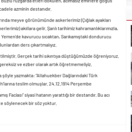
 buzlu rüzgarda etleri dökülen, acımasız emirlere göğüs
adele azminin destanıdır.
arında meyve görünümünde askerlerimiz (Çığlak ayakları
lerimiz) akıllara gelir. Şanlı tarihimiz kahramanlıklarımızla,
tır. Yemen’de kavurucu sıcaktan, Sarıkamıştaki dondurucu
Bunlardan ders çıkartmalıyız.
retilmiştir. Gerçek tarihi sıkıntıya düştüğümüzde öğreniyoruz.
 gereksiz ve ezber olarak artık öğretmemeliyiz.
a şöyle yazmakta: “Allahuekber Dağlarındaki Türk
ah’larına teslim olmuşlar. 24.12.1914 Perşembe
amış Faciası” siyasi hatanın yarattığı bir destandır. Bu acı
e söylenecek bir söz yoktur.