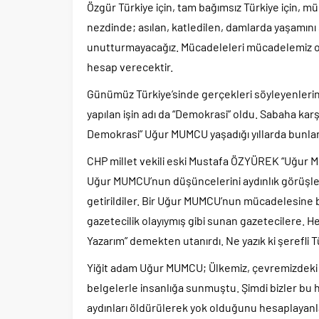
Özgür Türkiye için, tam bağımsız Türkiye için, 
nezdinde; asılan, katledilen, damlarda yaşamını
unutturmayacağız. Mücadeleleri mücadelemiz olac
hesap verecektir.
Günümüz Türkiye’sinde gerçekleri söyleyenler
yapılan işin adı da “Demokrasi” oldu. Sabaha kar
Demokrasi” Uğur MUMCU yaşadığı yıllarda bunlar
CHP millet vekili eski Mustafa ÖZYÜREK “Uğur M
Uğur MUMCU’nun düşüncelerini aydınlık görüşler
getirildiler. Bir Uğur MUMCU’nun mücadelesine ba
gazetecilik olayıymış gibi sunan gazetecilere.
Yazarım” demekten utanırdı. Ne yazık ki şerefli T
Yiğit adam Uğur MUMCU; Ülkemiz, çevremizdeki ü
belgelerle insanlığa sunmuştu. Şimdi bizler bu he
aydınları öldürülerek yok olduğunu hesaplayanl