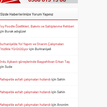
Sizde Haberlerimize Yorum Yapınız
Toy Poodle Özellikleri, Bakımı ve Sahiplenme Rehberi
için
Burak adıgüzel
Burhaniye’de Yol Yapım ve Onarım Çalışmaları
Titizlikle Yürütülüyor
için
BuHraniyeli
Ordu Aybastı güreşlerinde Başpehlivan Erkan Taş
için
Sude
Maltepe’de asfalt çalışmaları hızlandı
için
Sahin
Maltepe’de asfalt çalışmaları hızlandı
için
Sahin
Maltepe’de asfalt çalışmaları hızlandı
için
Anonim