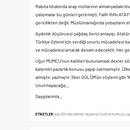
Rabıta kitabında arap mollarının almanyadaki ima
çalışmalar bu günleri getirmişti. Falih Rıfkı ATA
gericilikten değil, Müslümanlığında yobazların
Aydınlık düşüncesi çağdaş ilerici anlayışı, Atatü
Türkiye özlemi için verdiği onurlu mücadelesi ka
ve mücadelesi artarak devam edecektir. Her ge
Uğur MUMCU’nun katilleri bulunamadı devlet sö
kalemini pazarlık konusu yapıp satmamıştır. Ülk
almıştır, yazmıştır. İlker GÜLÜM’ün söylemi gib
Unutmayacağız…
Saygılarımla…
ETİKETLER:
KALEMİ GİBİ DİMDİK YAŞAMIŞTI (UĞUR MUMCU)
,
Uğ