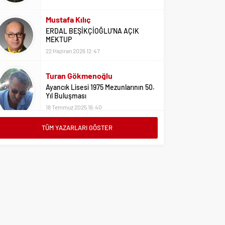
Mustafa Kılıç
ERDAL BEŞİKÇİOĞLU’NA AÇIK
MEKTUP
22 Haziran 2026 12:47
Turan Gökmenoğlu
Ayancık Lisesi 1975 Mezunlarının 50.
Yıl Buluşması
18 Temmuz 2025 16:40
TÜM YAZARLARI GÖSTER
Adil Yıldız
Bu Sene Fenerbahçe Ülke Puanlarını
Sırtladı
1 Eylül 2023 15:10
Ali Oral
Üniversite Tercihleri İçin Öneriler
2 Ağustos 2023 16:03