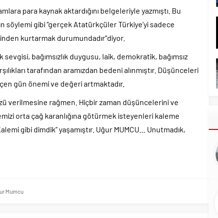
mlara para kaynak aktardığını belgeleriyle yazmıştı. Bu
Y’ın söylemi gibi “gerçek Atatürkçüler Türkiye’yi sadece
 elinden kurtarmak durumundadır”diyor.
rk sevgisi, bağımsızlık duygusu, laik, demokratik, bağımsız
rşılıkları tarafından aramızdan bedeni alınmıştır. Düşünceleri
çen gün önemi ve değeri artmaktadır.
zü verilmesine rağmen. Hiçbir zaman düşüncelerini ve
emizi orta çağ karanlığına götürmek isteyenleri kaleme
i “Kalemi gibi dimdik” yaşamıştır. Uğur MUMCU… Unutmadık,
ur Mumcu