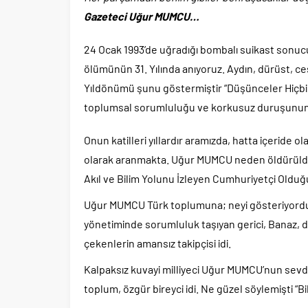
Gazeteci Uğur MUMCU…
24 Ocak 1993’de uğradığı bombalı suikast sonuc
ölümünün 31. Yılında anıyoruz. Aydın, dürüst, ces
Yıldönümü şunu göstermiştir “Düşünceler Hiçbi
toplumsal sorumluluğu ve korkusuz duruşunun i
Onun katilleri yıllardır aramızda, hatta içeride ol
olarak aranmakta. Uğur MUMCU neden öldürüldü?
Akıl ve Bilim Yolunu İzleyen Cumhuriyetçi Olduğu 
Uğur MUMCU Türk toplumuna; neyi gösteriyordu? 
yönetiminde sorumluluk taşıyan gerici, Banaz, d
çekenlerin amansız takipçisi idi.
Kalpaksız kuvayi milliyeci Uğur MUMCU’nun sevd
toplum, özgür bireyci idi. Ne güzel söylemişti “B