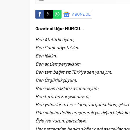
ABONE OL
Gazeteci Uğur MUMCU…
Ben Atatürkçüyüm,
Ben Cumhuriyetçiyim,
Ben lâikim,
Ben antiemperyalistim,
Ben tam bağımsız Türkiye‘den yanayım,
Ben Özgürlükçüyüm.
Ben insan hakları savunucuyum,
Ben terörün karşısındayım;
Ben yobazların, hırsızların, vurguncuların, çıkar
Dün sabaha değin araştırarak yazdığım hiçbir k
Öyleyse vurun, parçalayın.
Her parçamdan benim gibiler beni aşacaklar doğ