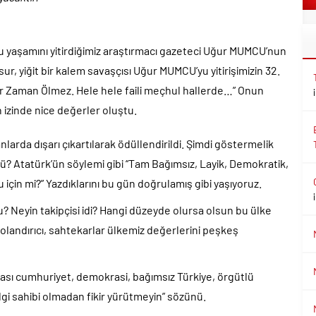
u yaşamını yitirdiğimiz araştırmacı gazeteci Uğur MUMCU’nun
ur, yiğit bir kalem savaşçısı Uğur MUMCU’yu yitirişimizin 32.
r Zaman Ölmez. Hele hele faili meçhul hallerde…” Onun
zinde nice değerler oluştu.
anlarda dışarı çıkartılarak ödüllendirildi. Şimdi göstermelik
 Atatürk’ün söylemi gibi “Tam Bağımsız, Layik, Demokratik,
için mi?” Yazdıklarını bu gün doğrulamış gibi yaşıyoruz.
Neyin takipçisi idi? Hangi düzeyde olursa olsun bu ülke
olandırıcı, sahtekarlar ülkemiz değerlerini peşkeş
ası cumhuriyet, demokrasi, bağımsız Türkiye, örgütlü
ilgi sahibi olmadan fikir yürütmeyin” sözünü.