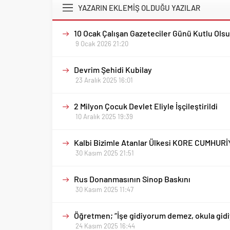
YAZARIN EKLEMİŞ OLDUĞU YAZILAR
10 Ocak Çalışan Gazeteciler Günü Kutlu Ols
9 Ocak 2026 21:20
Devrim Şehidi Kubilay
23 Aralık 2025 16:01
2 Milyon Çocuk Devlet Eliyle İşçileştirildi
10 Aralık 2025 19:39
Kalbi Bizimle Atanlar Ülkesi KORE CUMHURİ
30 Kasım 2025 21:51
Rus Donanmasının Sinop Baskını
30 Kasım 2025 11:47
Öğretmen; “İşe gidiyorum demez, okula gid
24 Kasım 2025 16:44