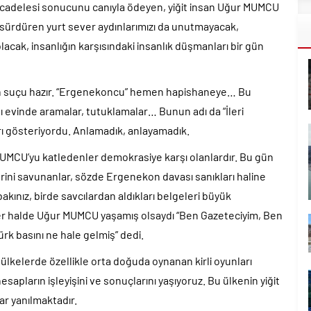
mücadelesi sonucunu canıyla ödeyen, yiğit insan Uğur MUMCU
 sürdüren yurt sever aydınlarımızı da unutmayacak,
ak, insanlığın karşısındaki insanlık düşmanları bir gün
in suçu hazır. “Ergenekoncu” hemen hapishaneye… Bu
şı evinde aramalar, tutuklamalar… Bunun adı da “İleri
ı gösteriyordu. Anlamadık, anlayamadık.
UMCU’yu katledenler demokrasiye karşı olanlardır. Bu gün
ini savunanlar, sözde Ergenekon davası sanıkları haline
kınız, birde savcılardan aldıkları belgeleri büyük
 Her halde Uğur MUMCU yaşamış olsaydı “Ben Gazeteciyim, Ben
ürk basını ne hale gelmiş” dedi.
lkelerde özellikle orta doğuda oynanan kirli oyunları
sapların işleyişini ve sonuçlarını yaşıyoruz. Bu ülkenin yiğit
ar yanılmaktadır.