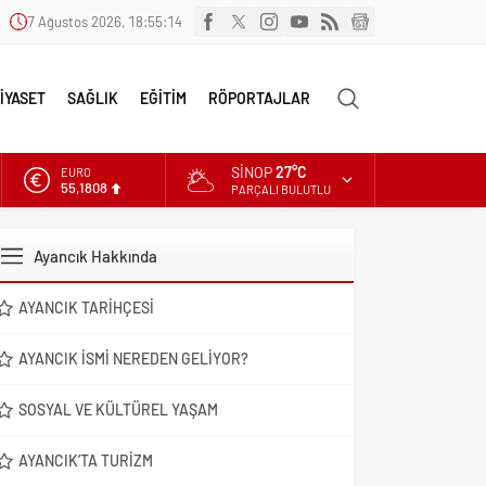
7 Ağustos 2026, 18:55:15
İYASET
SAĞLIK
EĞİTİM
RÖPORTAJLAR
SINOP
27°C
EURO
55,1808
PARÇALI BULUTLU
ALTIN
6.662,82
Ayancık Hakkında
DOLAR
47,6961
AYANCIK TARIHÇESI
AYANCIK İSMI NEREDEN GELIYOR?
SOSYAL VE KÜLTÜREL YAŞAM
AYANCIK’TA TURIZM