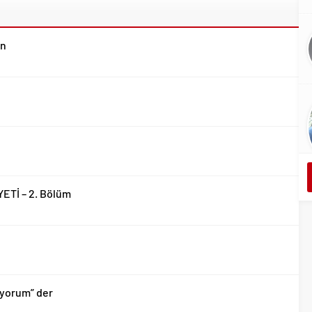
un
YETİ – 2. Bölüm
iyorum” der