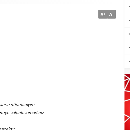
A
A
+
-
cıların düşmanıyım.
onuyu yalanlayamadınız.
acaktır.