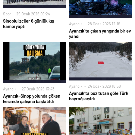
Spor
29 Ocak 2026 09:24
Sinoplu izciler 6 günlük kış
Ayancık
28 Ocak 2026 12:19
kampı yaptı
Ayancık’ta çıkan yangında bir ev
yandı
Ayancık
24 Ocak 2026 16:58
Ayancık
27 Ocak 2026 13:43
Ayancık’ta buz tutan göle Türk
Ayancık–Sinop yolunda çöken
bayrağı açıldı
kesimde çalışma başlatıldı