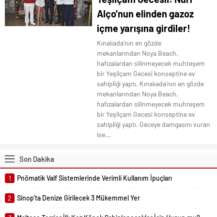
Alço’nun elinden gazoz
içme yarışına girdiler!
Kınalıada’nın en gözde
mekanlarından Noya Beach,
hafızalardan silinmeyecek muhteşem
bir Yeşilçam Gecesi konseptine ev
sahipliği yaptı. Kınalıada’nın en gözde
mekanlarından Noya Beach,
hafızalardan silinmeyecek muhteşem
bir Yeşilçam Gecesi konseptine ev
sahipliği yaptı. Geceye damgasını vuran
ise...
Son Dakika
1
Pnömatik Valf Sistemlerinde Verimli Kullanım İpuçları
2
Sinop’ta Denize Girilecek 3 Mükemmel Yer