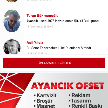
Turan Gökmenoğlu
Ayancık Lisesi 1975 Mezunlarının 50. Yıl Buluşması
18 Temmuz 2025 16:40
Adil Yıldız
Bu Sene Fenerbahçe Ülke Puanlarını Sırtladı
1 Eylül 2023 15:10
TÜM YAZARLARI GÖSTER
Ali Oral
Üniversite Tercihleri İçin Öneriler
2 Ağustos 2023 16:03
Erdoğan Erkaymaz
10 Ocak Çalışan Gazeteciler Günü Kutlu Olsun
9 Ocak 2026 21:20