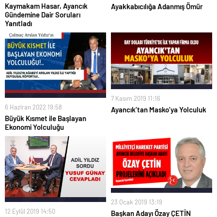
Kaymakam Hasar, Ayancık
Ayakkabıcılığa Adanmış Ömür
Gündemine Dair Soruları
Yanıtladı
7 Kasım 2019 11:16
6 Haziran 2022 19:58
Ayancık’tan Masko’ya Yolculuk
Büyük Kısmet ile Başlayan
Ekonomi Yolculuğu
23 Ocak 2019 13:19
12 Eylül 2019 14:50
Başkan Adayı Özay ÇETİN