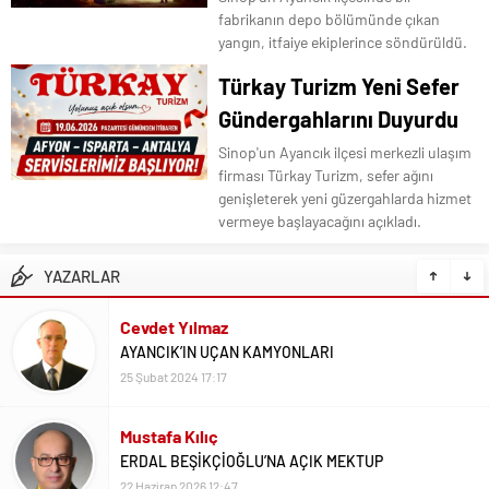
fabrikanın depo bölümünde çıkan
yangın, itfaiye ekiplerince söndürüldü.
Türkay Turizm Yeni Sefer
Gündergahlarını Duyurdu
Sinop'un Ayancık ilçesi merkezli ulaşım
firması Türkay Turizm, sefer ağını
genişleterek yeni güzergahlarda hizmet
vermeye başlayacağını açıkladı.
YAZARLAR
Cevdet Yılmaz
AYANCIK’IN UÇAN KAMYONLARI
25 Şubat 2024 17:17
Mustafa Kılıç
ERDAL BEŞİKÇİOĞLU’NA AÇIK MEKTUP
22 Haziran 2026 12:47