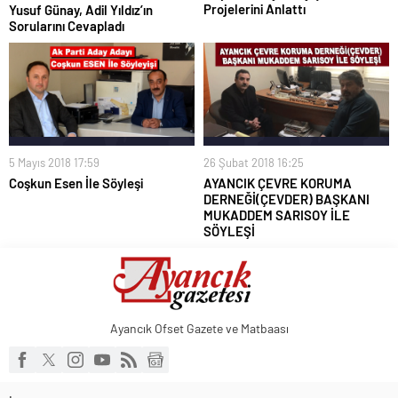
Projelerini Anlattı
Yusuf Günay, Adil Yıldız’ın
Sorularını Cevapladı
5 Mayıs 2018 17:59
26 Şubat 2018 16:25
Coşkun Esen İle Söyleşi
AYANCIK ÇEVRE KORUMA
DERNEĞİ(ÇEVDER) BAŞKANI
MUKADDEM SARISOY İLE
SÖYLEŞİ
Ayancık Ofset Gazete ve Matbaası