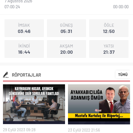
7 Ağustos 2026
07:00:26
00:00:00
İMSAK
GÜNEŞ
ÖĞLE
03:46
05:31
12:50
İKİNDİ
AKŞAM
YATSI
16:44
20:00
21:37
RÖPORTAJLAR
TÜMÜ
29 Eylül 2023 09:28
23 Eylül 2022 21:56