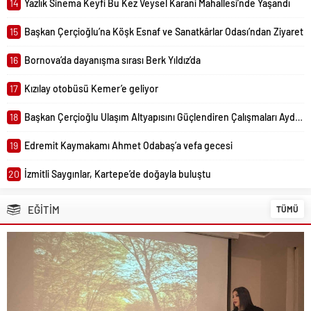
14
Yazlık Sinema Keyfi Bu Kez Veysel Karani Mahallesi’nde Yaşandı
15
Başkan Çerçioğlu’na Köşk Esnaf ve Sanatkârlar Odası’ndan Ziyaret
16
Bornova’da dayanışma sırası Berk Yıldız’da
17
Kızılay otobüsü Kemer’e geliyor
18
Başkan Çerçioğlu Ulaşım Altyapısını Güçlendiren Çalışmaları Aydın’ın Dört Bir Yanında Sürdürüyor
19
Edremit Kaymakamı Ahmet Odabaş’a vefa gecesi
20
İzmitli Saygınlar, Kartepe’de doğayla buluştu
EĞİTİM
TÜMÜ