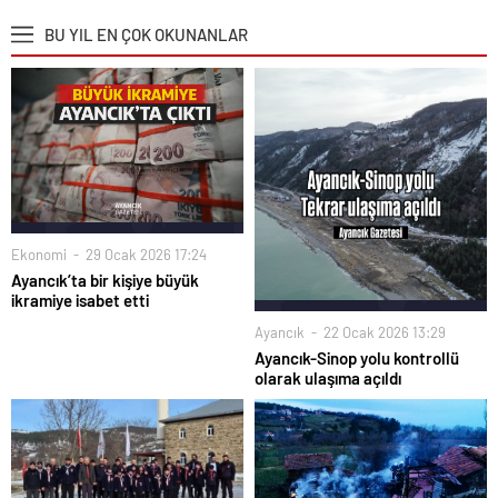
BU YIL EN ÇOK OKUNANLAR
Ekonomi
29 Ocak 2026 17:24
Ayancık’ta bir kişiye büyük
ikramiye isabet etti
Ayancık
22 Ocak 2026 13:29
Ayancık-Sinop yolu kontrollü
olarak ulaşıma açıldı