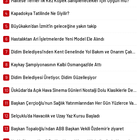
3
Maltese Terrier İlk Kez Köpek Sahiplenecekler İçin Uygun mu?
4
Kapadokya Tatilinde Ne Giyilir?
5
Büyükakın’dan İzmit’in geleceğine yakın takip
6
Hastalıktan Ari İşletmelerde Yeni Model Ele Alındı
7
Didim Belediyesi’nden Kent Genelinde Yol Bakım ve Onarım Çalışması
8
Kaykay Şampiyonasının Kalbi Osmangazi’de Attı
9
Didim Belediyesi Üretiyor, Didim Güzelleşiyor
10
Üsküdar’da Açık Hava Sinema Günleri Nostalji Dolu Klasiklerle Devam Ediyor
11
Başkan Çerçioğlu’nun Sağlık Yatırımlarından Her Gün Yüzlerce Vatandaş Faydalanıyor
12
Selçuklu’da Havacılık ve Uzay Yaz Kursu Başladı
13
Başkan Topaloğlu’ndan ABB Başkan Vekili Özdemir’e ziyaret