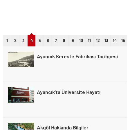
1
2
3
4
5
6
7
8
9
10
11
12
13
14
15
Ayancık Kereste Fabrikası Tarihçesi
Ayancık’ta Üniversite Hayatı
Akgöl Hakkında Bilgiler