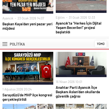
Eğitim
31 Ocak 2026 12:33
Ayancık
23 Ocak 2026 14:07
Ayancık’ta “Herkes İçin Dijital
Başkan Kaya’dan yeni pazar yeri
Yaşam Becerileri” projesi
müjdesi
başlatıldı
POLİTİKA
TÜMÜ
16 Nisan 2026 10:01
Anahtar Parti Ayancık İlçe
1 Ağustos 2026 20:24
Başkanı Aslan’dan okullarda
Saraydüzü’de MHP ilçe kongresi
güvenlik çağrısı
gerçekleştirildi