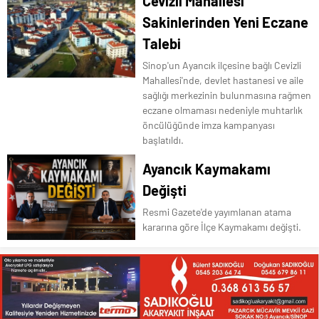
Cevizli Mahallesi
Sakinlerinden Yeni Eczane
Ayancık Karlık Yaylası ve Saray Gölü
hakkında bilgiler
Talebi
Sinop'un Ayancık ilçesine bağlı Cevizli
Mahallesi'nde, devlet hastanesi ve aile
sağlığı merkezinin bulunmasına rağmen
Geçmişten Günümüze Ayancık’ta
eczane olmaması nedeniyle muhtarlık
öncülüğünde imza kampanyası
Sosyal ve Kültürel Yaşam
başlatıldı.
Ayancık Kaymakamı
Değişti
Resmi Gazete'de yayımlanan atama
kararına göre İlçe Kaymakamı değişti.