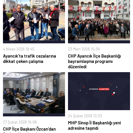
23 Mart 2026 15:38
4 Nisan 2026 18:45
CHP Ayancık İlçe Başkanlığı
Ayancık’ta trafik cezalarına
bayramlaşma programı
dikkat çeken çalışma
düzenledi
24 Şubat 2026 13:33
27 Şubat 2026 15:06
MHP Sinop İl Başkanlığı yeni
adresine taşındı
CHP İlçe Başkanı Özcan’dan