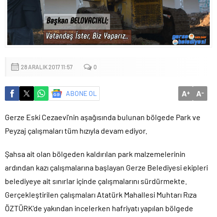
Küçük işletmeler büyük siber risklerle karşı karşıya
28 ARALIK 2017 11:57
0
A
A
ABONE OL
+
-
Gerze Eski Cezaevi’nin aşağısında bulunan bölgede Park ve
Peyzaj çalışmaları tüm hızıyla devam ediyor.
Şahsa ait olan bölgeden kaldırılan park malzemelerinin
ardından kazı çalışmalarına başlayan Gerze Belediyesi ekipleri
belediyeye ait sınırlar içinde çalışmalarını sürdürmekte.
Gerçekleştirilen çalışmaları Atatürk Mahallesi Muhtarı Rıza
ÖZTÜRK’de yakından incelerken hafriyatı yapılan bölgede