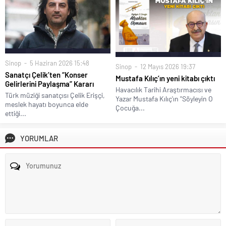
Sinop
5 Haziran 2026 15:48
Sinop
12 Mayıs 2026 19:37
Sanatçı Çelik’ten “Konser
Mustafa Kılıç’ın yeni kitabı çıktı
Gelirlerini Paylaşma” Kararı
Havacılık Tarihi Araştırmacısı ve
Türk müziği sanatçısı Çelik Erişçi,
Yazar Mustafa Kılıç'ın "Söyleyin O
meslek hayatı boyunca elde
Çocuğa...
ettiği...
YORUMLAR