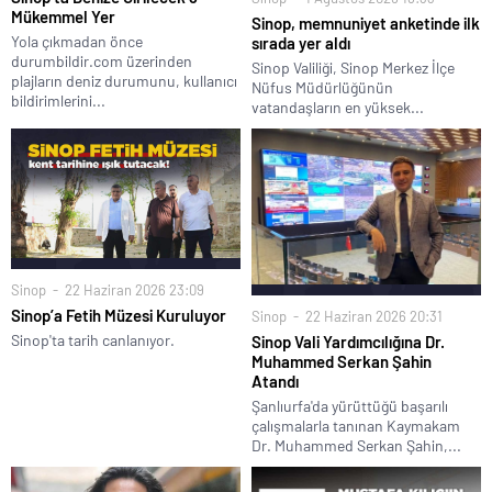
Mükemmel Yer
Sinop, memnuniyet anketinde ilk
Yola çıkmadan önce
sırada yer aldı
durumbildir.com üzerinden
Sinop Valiliği, Sinop Merkez İlçe
plajların deniz durumunu, kullanıcı
Nüfus Müdürlüğünün
bildirimlerini...
vatandaşların en yüksek...
Sinop
22 Haziran 2026 23:09
Sinop’a Fetih Müzesi Kuruluyor
Sinop
22 Haziran 2026 20:31
Sinop'ta tarih canlanıyor.
Sinop Vali Yardımcılığına Dr.
Muhammed Serkan Şahin
Atandı
Şanlıurfa'da yürüttüğü başarılı
çalışmalarla tanınan Kaymakam
Dr. Muhammed Serkan Şahin,...