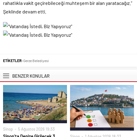
rahatlıkla vakit geçirebileceği muhteşem bir alan yaratacağız.”
Şeklinde devam etti.
ETİKETLER:
Gerze Belediyesi
BENZER KONULAR
Sinop
5 Ağustos 2026 19:33
Sinop’ta Denize Girilecek 3
Sinop
1 Ağustos 2026 18:33