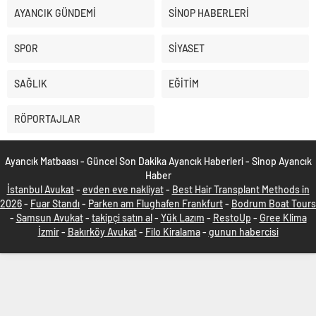
AYANCIK GÜNDEMİ
SİNOP HABERLERİ
SPOR
SİYASET
SAĞLIK
EĞİTİM
RÖPORTAJLAR
Ayancık Matbaası - Güncel Son Dakika Ayancık Haberleri - Sinop Ayancık
Haber
İstanbul Avukat
-
evden eve nakliyat
-
Best Hair Transplant Methods in
2026
-
Fuar Standı
-
Parken am Flughafen Frankfurt
-
Bodrum Boat Tours
-
Samsun Avukat
-
takipçi satın al
-
Yük Lazım
-
RestoUp
-
Gree Klima
İzmir
-
Bakırköy Avukat
-
Filo Kiralama
-
gunun habercisi