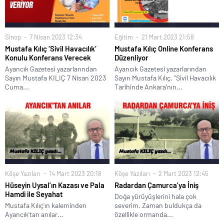
Sinop
7 Nisan 2023 12:34
Eğitim
21 Mart 2023 21:58
Mustafa Kılıç ‘Sivil Havacılık’
Mustafa Kılıç Online Konferans
Konulu Konferans Verecek
Düzenliyor
Ayancık Gazetesi yazarlarından
Ayancık Gazetesi yazarlarından
Sayın Mustafa KILIÇ 7 Nisan 2023
Sayın Mustafa Kılıç, "Sivil Havacılık
Cuma...
Tarihinde Ankara’nın...
Köşe Yazıları
14 Mart 2023 20:18
Köşe Yazıları
2 Mart 2023 12:45
Hüseyin Uysal’ın Kazası ve Pala
Radardan Çamurca’ya İniş
Hamdi ile Seyahat
Doğa yürüyüşlerini hala çok
Mustafa Kılıç'ın kaleminden
severim. Zaman buldukça da
Ayancık'tan anılar...
özellikle ormanda...