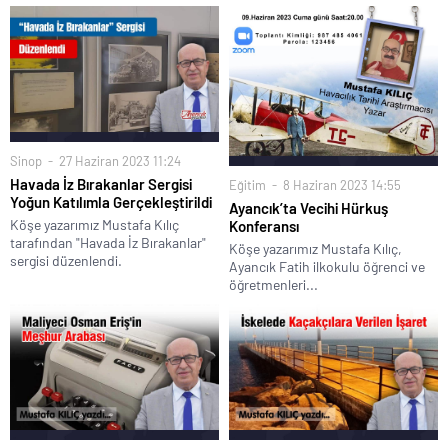
Sığacık’tan güçlü mesaj: “Deniz bizim, Sığacık hepimizin”
Maltepe’de çocuklar kitapların renkli dünyasında buluştu
Sinop
27 Haziran 2023 11:24
Havada İz Bırakanlar Sergisi
Eğitim
8 Haziran 2023 14:55
Yoğun Katılımla Gerçekleştirildi
Ayancık’ta Vecihi Hürkuş
Köşe yazarımız Mustafa Kılıç
Konferansı
tarafından "Havada İz Bırakanlar"
Köşe yazarımız Mustafa Kılıç,
sergisi düzenlendi.
Ayancık Fatih ilkokulu öğrenci ve
öğretmenleri...