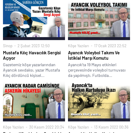
Sinop
2 Şubat 2023 12:50
Köşe Yazıları
17 Ocak 2023 22:52
Mustafa Kılıç Havacılık Sergisi
Ayancık Voleybol Takımı Ve
Açıyor
İstiklal Marşı Komutu
Gazetemiz köşe yazarlarından
Ayancık’ta 19 Mayıs etkinleri
Ayancık sevdalısı, yazar Mustafa
çerçevesinde voleybol turnuvası
Kılıç dördüncü kişisel...
da yapılmıştı. Futbolda...
Köşe Yazıları
30 Kasım 2022 20:34
Köşe Yazıları
13 Kasım 2022 00:36