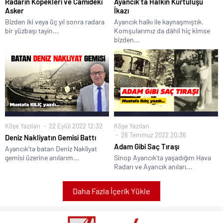
Radarın Köpekleri ve Camideki
Ayancık’ta Halkın Kurtuluşu
Asker
İkazı
Bizden iki veya üç yıl sonra radara
Ayancık halkı ile kaynaşmıştık.
bir yüzbaşı tayin...
Komşularımız da dâhil hiç kimse
bizden...
Köşe Yazıları
22 Eylül 2022 12:32
Köşe Yazıları
26 Temmuz 2022 20:36
Deniz Nakliyatın Gemisi Battı
Adam Gibi Saç Tıraşı
Ayancık'ta batan Deniz Nakliyat
gemisi üzerine anılarım...
Sinop Ayancık'ta yaşadığım Hava
Radarı ve Ayancık anıları...
Daha Fazla İçerik Yükle