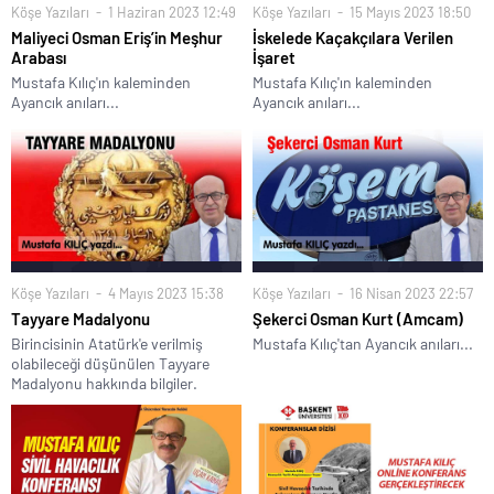
Köşe Yazıları
1 Haziran 2023 12:49
Köşe Yazıları
15 Mayıs 2023 18:50
Maliyeci Osman Eriş’in Meşhur
İskelede Kaçakçılara Verilen
Arabası
İşaret
Mustafa Kılıç'ın kaleminden
Mustafa Kılıç'ın kaleminden
Ayancık anıları...
Ayancık anıları...
Köşe Yazıları
4 Mayıs 2023 15:38
Köşe Yazıları
16 Nisan 2023 22:57
Tayyare Madalyonu
Şekerci Osman Kurt (Amcam)
Birincisinin Atatürk'e verilmiş
Mustafa Kılıç'tan Ayancık anıları...
olabileceği düşünülen Tayyare
Madalyonu hakkında bilgiler.