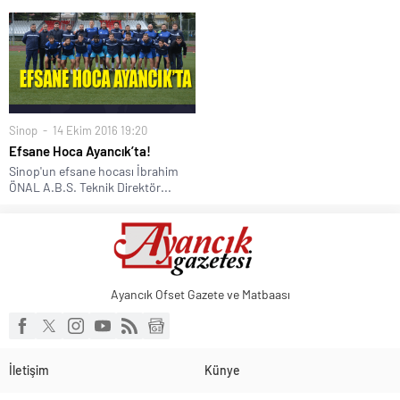
Sinop
14 Ekim 2016 19:20
Efsane Hoca Ayancık’ta!
Sinop'un efsane hocası İbrahim
ÖNAL A.B.S. Teknik Direktör...
Ayancık Ofset Gazete ve Matbaası
İletişim
Künye