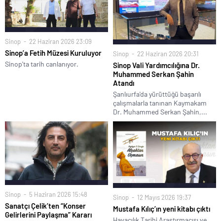
Sinop
22 Haziran 2026 23:09
Sinop’a Fetih Müzesi Kuruluyor
Sinop
22 Haziran 2026 20:31
Sinop'ta tarih canlanıyor.
Sinop Vali Yardımcılığına Dr.
Muhammed Serkan Şahin
Atandı
Şanlıurfa'da yürüttüğü başarılı
çalışmalarla tanınan Kaymakam
Dr. Muhammed Serkan Şahin,...
Sinop
5 Haziran 2026 15:48
Sinop
12 Mayıs 2026 19:37
Sanatçı Çelik’ten “Konser
Mustafa Kılıç’ın yeni kitabı çıktı
Gelirlerini Paylaşma” Kararı
Havacılık Tarihi Araştırmacısı ve