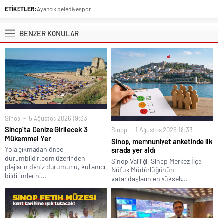
ETİKETLER:
Ayancık belediyespor
BENZER KONULAR
Sinop
5 Ağustos 2026 19:33
Sinop’ta Denize Girilecek 3
Sinop
1 Ağustos 2026 18:33
Mükemmel Yer
Sinop, memnuniyet anketinde ilk
Yola çıkmadan önce
sırada yer aldı
durumbildir.com üzerinden
Sinop Valiliği, Sinop Merkez İlçe
plajların deniz durumunu, kullanıcı
Nüfus Müdürlüğünün
bildirimlerini...
vatandaşların en yüksek...