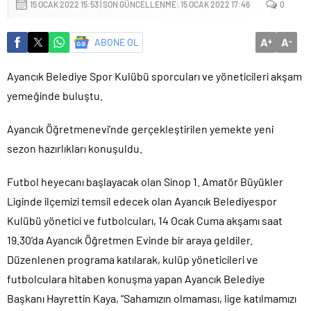
15 OCAK 2022 15:53 | SON GÜNCELLENME: 15 OCAK 2022 17:46
0
Sığacık’tan güçlü mesaj: “Deniz bizim, Sığacık hepimizin”
Maltepe’de çocuklar kitapların renkli dünyasında buluştu
A
A
ABONE OL
+
-
Ayancık Belediye Spor Kulübü sporcuları ve yöneticileri akşam
yemeğinde buluştu.
Ayancık Öğretmenevi’nde gerçekleştirilen yemekte yeni
sezon hazırlıkları konuşuldu.
Futbol heyecanı başlayacak olan Sinop 1. Amatör Büyükler
Liginde ilçemizi temsil edecek olan Ayancık Belediyespor
Kulübü yönetici ve futbolcuları, 14 Ocak Cuma akşamı saat
19.30’da Ayancık Öğretmen Evinde bir araya geldiler.
Düzenlenen programa katılarak, kulüp yöneticileri ve
futbolculara hitaben konuşma yapan Ayancık Belediye
Başkanı Hayrettin Kaya, “Sahamızın olmaması, lige katılmamızı