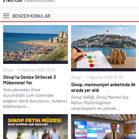
ETİKETLER:
Sinopta ölü bulundu
BENZER KONULAR
Sinop
5 Ağustos 2026 19:33
Sinop’ta Denize Girilecek 3
Sinop
1 Ağustos 2026 18:33
Mükemmel Yer
Sinop, memnuniyet anketinde ilk
Yola çıkmadan önce
sırada yer aldı
durumbildir.com üzerinden
Sinop Valiliği, Sinop Merkez İlçe
plajların deniz durumunu, kullanıcı
Nüfus Müdürlüğünün
bildirimlerini...
vatandaşların en yüksek...