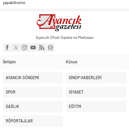
yapabilirsiniz.
Ayancık Ofset Gazete ve Matbaası
İletişim
Künye
AYANCIK GÜNDEMİ
SİNOP HABERLERİ
SPOR
SİYASET
SAĞLIK
EĞİTİM
RÖPORTAJLAR