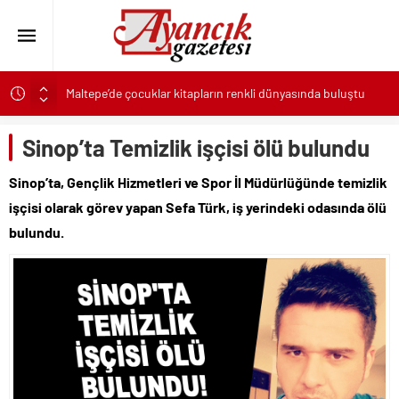
Maltepe’de çocuklar kitapların renkli dünyasında buluştu
VakıfBank’ın aktif büyüklüğü yıllık bazda yüzde 28 artışla 5,8
trilyon TL’yi aştı
Sinop’ta Temizlik işçisi ölü bulundu
İzmit istikameti trafiğe kapatılacak: Başiskele Kavşağı’nda
Sinop’ta, Gençlik Hizmetleri ve Spor İl Müdürlüğünde temizlik
gece çalışması
işçisi olarak görev yapan Sefa Türk, iş yerindeki odasında ölü
Burhaniye Belediyesi’nde 2026 Yılı Toplu İş Sözleşmesi
İmzalandı
bulundu.
Başkan Aydın Osmangazi’nin Nabzını Sahada Tuttu
Mersin’den Kemer’e uzanan tercih yolculuğu
Kırgız Cumhuriyeti Antalya Başkonsolosu Başkan Vekili
Özdemir’i ziyaret etti
Didim Belediyesi Akbük’te Yol Yapım Çalışmalarını
Genişletiyor
2026 Promosyon Ajanda Siparişinde Teslimat Planlaması