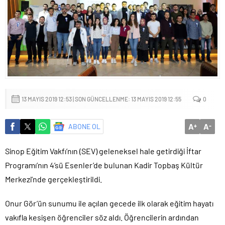
Sığacık’tan güçlü mesaj: “Deniz bizim, Sığacık hepimizin”
Maltepe’de çocuklar kitapların renkli dünyasında buluştu
13 MAYIS 2019 12:53 | SON GÜNCELLENME: 13 MAYIS 2019 12:55
0
A
A
ABONE OL
+
-
Sinop Eğitim Vakfı’nın (SEV) geleneksel hale getirdiği İftar
Programı’nın 4’sü Esenler’de bulunan Kadir Topbaş Kültür
Merk
ezi’nde gerçekleştirildi.
Onur Gör’ün sunumu ile açılan gecede ilk olarak eğitim hayatı
vakıfla kesişen öğrenciler söz aldı. Öğrencilerin ardından