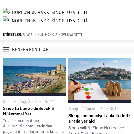
ettiği...
YORUMLAR
Daha sonraki yorumlarımda kullanılması için adım, e-posta adresim
ve site adresim bu tarayıcıya kaydedilsin.
Henüz yorum yapılmamış. İlk yorumu yukarıdaki form aracılığıyla siz
yapabilirsiniz.