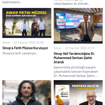
Ayancık Ofset Gazete ve Matbaası
İletişim
Künye
AYANCIK GÜNDEMİ
SİNOP HABERLERİ
SPOR
SİYASET
SAĞLIK
EĞİTİM
RÖPORTAJLAR