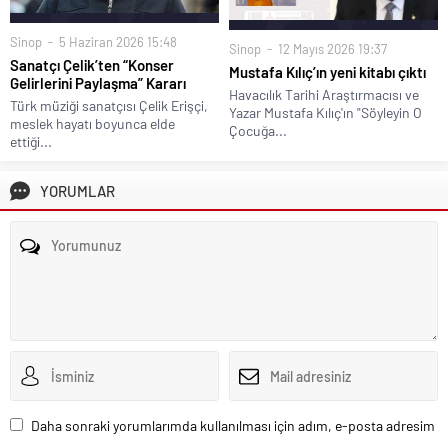
Ayancık Matbaası - Güncel Son Dakika Ayancık Haberleri - Sinop Ayancık
Haber
İstanbul Avukat
-
evden eve nakliyat
-
Best Hair Transplant Methods in
2026
-
Fuar Standı
-
Parken am Flughafen Frankfurt
-
Bodrum Boat Tours
-
Samsun Avukat
-
takipçi satın al
-
Yük Lazım
-
RestoUp
-
Gree Klima
İzmir
-
Bakırköy Avukat
-
Filo Kiralama
-
gunun habercisi