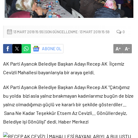
Osmangazi Belediyesi’nden İstihdam Sağlayan Buluşmalar
13 MART 2019 15:55 | SON GÜNCELLENME: 13 MART 2019 15:59
0
A
A
ABONE OL
+
-
AK Parti Ayancık Belediye Başkan Adayı Recep AK İlçemiz
Cevizli Mahallesi bayanlarıyla bir araya geldi.
AK Parti Ayancık Belediye Başkan Adayı Recep AK “Çıktığımız
bu yolda bizi asla yalnız bırakmayan kadınlarımız bugün de bize
yalnız olmadığımızı güçlü ve kararlı bir şekilde gösterdiler…
Sana Ne Kadar Teşekkür Etsem Az Cevizli… Gönüllerdeyiz,
Belediye işi Gönülişi” dedi. Haber Merkezi