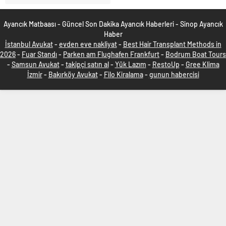
Ayancık Matbaası - Güncel Son Dakika Ayancık Haberleri - Sinop Ayancık
Haber
İstanbul Avukat
-
evden eve nakliyat
-
Best Hair Transplant Methods in
2026
-
Fuar Standı
-
Parken am Flughafen Frankfurt
-
Bodrum Boat Tours
-
Samsun Avukat
-
takipçi satın al
-
Yük Lazım
-
RestoUp
-
Gree Klima
İzmir
-
Bakırköy Avukat
-
Filo Kiralama
-
gunun habercisi