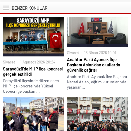
BENZER KONULAR
Siyaset
16 Nisan 2026 10:01
Anahtar Parti Ayancık İlçe
Siyaset
1 Ağustos 2026 20:24
Başkanı Aslan’dan okullarda
Saraydüzü’de MHP ilçe kongresi
güvenlik çağrısı
gerçekleştirildi
Anahtar Parti Ayancık İlçe Başkanı
Saraydüzü ilçesinde düzenlenen
Necati Aslan, eğitim kurumlarında
MHP ilçe kongresinde Yüksel
yaşanan...
Cebeci ilçe başkanı...