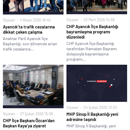
Siyaset
23 Mart 2026 15:38
Siyaset
4 Nisan 2026 18:45
CHP Ayancık İlçe Başkanlığı
Ayancık’ta trafik cezalarına
bayramlaşma programı
dikkat çeken çalışma
düzenledi
Anahtar Parti Ayancık İlçe
CHP Ayancık İlçe Başkanlığı
Başkanlığı, son dönemde artan
tarafından Ramazan Bayramı
trafik cezalarına...
dolayısıyla bayramlaşma
programı...
Siyaset
24 Şubat 2026 13:33
Siyaset
27 Şubat 2026 15:06
MHP Sinop İl Başkanlığı yeni
adresine taşındı
CHP İlçe Başkanı Özcan’dan
Başkan Kaya’ya ziyaret
MHP Sinop İl Başkanlığı, yeni