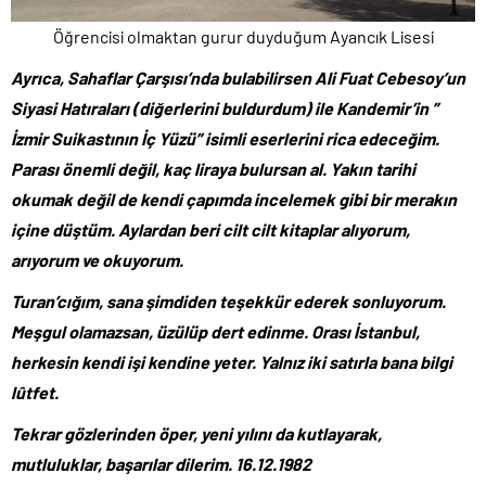
Öğrencisi olmaktan gurur duyduğum Ayancık Lisesi
Ayrıca, Sahaflar Çarşısı’nda bulabilirsen Ali Fuat Cebesoy’un
Siyasi Hatıraları (diğerlerini buldurdum) ile Kandemir’in ”
İzmir Suikastının İç Yüzü” isimli eserlerini rica edeceğim.
Parası önemli değil, kaç liraya bulursan al. Yakın tarihi
okumak değil de kendi çapımda incelemek gibi bir merakın
içine düştüm. Aylardan beri cilt cilt kitaplar alıyorum,
arıyorum ve okuyorum.
Turan’cığım, sana şimdiden teşekkür ederek sonluyorum.
Meşgul olamazsan, üzülüp dert edinme. Orası İstanbul,
herkesin kendi işi kendine yeter. Yalnız iki satırla bana bilgi
lûtfet.
Tekrar gözlerinden öper, yeni yılını da kutlayarak,
mutluluklar, başarılar dilerim. 16.12.1982