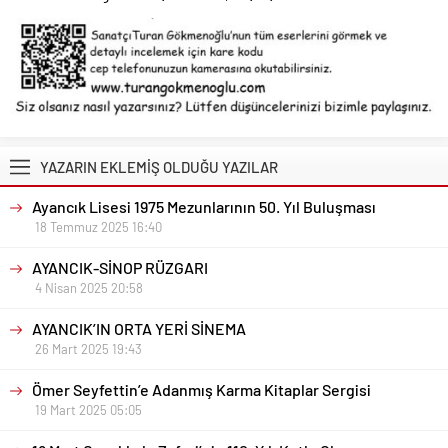
YAZARIN EKLEMİŞ OLDUĞU YAZILAR
Ayancık Lisesi 1975 Mezunlarının 50. Yıl Buluşması
18 Temmuz 2025 16:40
AYANCIK-SİNOP RÜZGARI
4 Nisan 2025 20:58
AYANCIK’IN ORTA YERİ SİNEMA
26 Mart 2025 19:43
Ömer Seyfettin’e Adanmış Karma Kitaplar Sergisi
19 Mart 2025 05:05