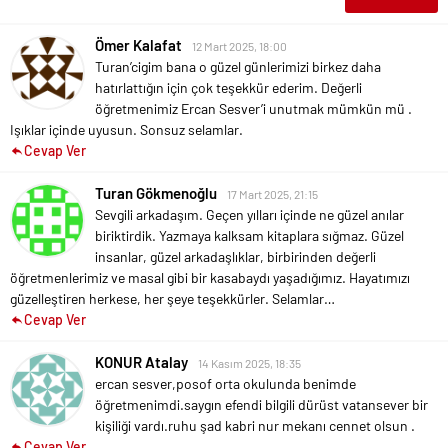
Ömer Kalafat
12 Mart 2025, 18:00
Turan’cigim bana o güzel günlerimizi birkez daha
hatırlattığın için çok teşekkür ederim. Değerli
öğretmenimiz Ercan Sesver’i unutmak mümkün mü .
Işıklar içinde uyusun.
Sonsuz selamlar.
Cevap Ver
Turan Gökmenoğlu
17 Mart 2025, 21:15
Sevgili arkadaşım. Geçen yılları içinde ne güzel anılar
biriktirdik. Yazmaya kalksam kitaplara sığmaz. Güzel
insanlar, güzel arkadaşlıklar, birbirinden değerli
öğretmenlerimiz ve masal gibi bir kasabaydı yaşadığımız. Hayatımızı
güzelleştiren herkese, her şeye teşekkürler. Selamlar…
Cevap Ver
KONUR Atalay
14 Kasım 2025, 18:35
ercan sesver,posof orta okulunda benimde
öğretmenimdi.saygın efendi bilgili dürüst vatansever bir
kişiliği vardı.ruhu şad kabri nur mekanı cennet olsun .
Cevap Ver