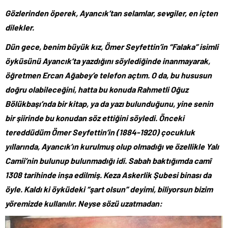
Gözlerinden öperek, Ayancık’tan selamlar, sevgiler, en içten
dilekler.
Dün gece, benim büyük kız, Ömer Seyfettin’in “Falaka” isimli
öyküsünü Ayancık’ta yazdığını söylediğinde inanmayarak,
öğretmen Ercan Ağabey’e telefon açtım. O da, bu hususun
doğru olabileceğini, hatta bu konuda Rahmetli Oğuz
Bölükbaşı’nda bir kitap, ya da yazı bulunduğunu, yine senin
bir şiirinde bu konudan söz ettiğini söyledi. Önceki
tereddüdüm Ömer Seyfettin’in (1884-1920) çocukluk
yıllarında, Ayancık’ın kurulmuş olup olmadığı ve özellikle Yalı
Camii’nin bulunup bulunmadığı idi. Sabah baktığımda camî
1308 tarihinde inşa edilmiş. Keza Askerlik Şubesi binası da
öyle. Kaldı ki öyküdeki “şart olsun” deyimi, biliyorsun bizim
yöremizde kullanılır. Neyse sözü uzatmadan: