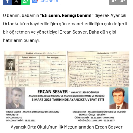
A
A
ABONE OL
+
-
Başkan Çerçioğlu’ndan Kuyucak’ta ulaşım yatırımı
O benim, babamın
’’Eti senin, kemiği benim!’’
diyerek Ayancık
Ortaokulu’na kaydedildiğim gün emanet edildiğim çok değerli
bir öğretmen ve yöneticiydi Ercan Sesver. Daha dün gibi
hatırlarım bu anıyı.
Ayancık Orta Okulu’nun İlk Mezunlarından Ercan Sesver