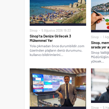
Sinop
5 Ağustos 2026 19:33
Sinop’ta Denize Girilecek 3
Sinop
1 Ağ
Mükemmel Yer
Sinop, memn
Yola çıkmadan önce durumbildir.com
sırada yer a
üzerinden plajların deniz durumunu,
Sinop Valili
kullanıcı bildirimlerini...
Müdürlüğünü
yüksek...
Sinop
5 Ha