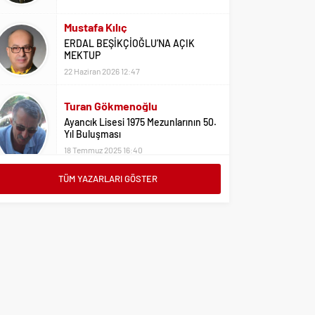
22 Haziran 2026 12:47
Turan Gökmenoğlu
Ayancık Lisesi 1975 Mezunlarının 50.
Yıl Buluşması
18 Temmuz 2025 16:40
Adil Yıldız
Bu Sene Fenerbahçe Ülke Puanlarını
Sırtladı
1 Eylül 2023 15:10
TÜM YAZARLARI GÖSTER
Ali Oral
Üniversite Tercihleri İçin Öneriler
2 Ağustos 2023 16:03