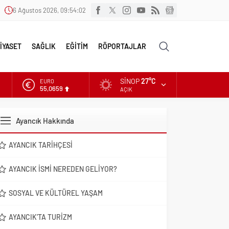
6 Ağustos 2026, 09:54:04
İYASET
SAĞLIK
EĞİTİM
RÖPORTAJLAR
SINOP
27°C
ALTIN
6.521,17
AÇIK
DOLAR
47,5953
Ayancık Hakkında
EURO
55,0659
AYANCIK TARIHÇESI
AYANCIK İSMI NEREDEN GELIYOR?
SOSYAL VE KÜLTÜREL YAŞAM
AYANCIK’TA TURIZM