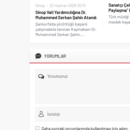
Sanatçı Çeli
Sinop
22 Haziran 2026 20:31
Paylaşma” 
Sinop Vali Yardımcılığına Dr.
Türk müziği s
Muhammed Serkan Şahin Atandı
meslek hayat
Şanlıurfa'da yürüttüğü başarılı
çalışmalarla tanınan Kaymakam Dr.
Muhammed Serkan Şahin,...
YORUMLAR
Daha sonraki yorumlarımda kullanılması için adım, 