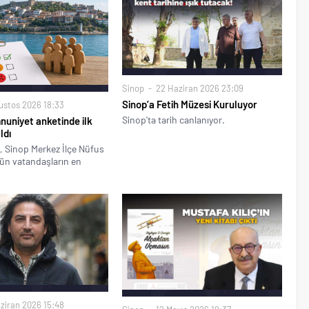
Sinop
22 Haziran 2026 23:09
Sinop’a Fetih Müzesi Kuruluyor
ustos 2026 18:33
Sinop'ta tarih canlanıyor.
uniyet anketinde ilk
ldı
ği, Sinop Merkez İlçe Nüfus
n vatandaşların en
ziran 2026 15:48