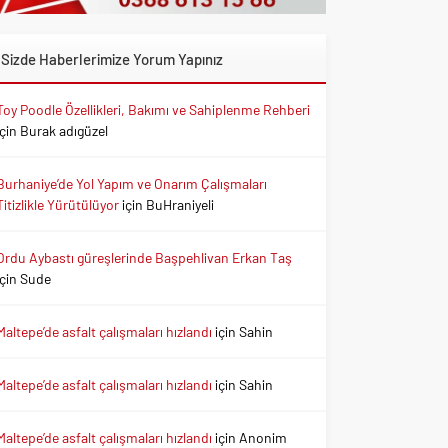
Sizde Haberlerimize Yorum Yapınız
Toy Poodle Özellikleri, Bakımı ve Sahiplenme Rehberi
için
Burak adıgüzel
Burhaniye’de Yol Yapım ve Onarım Çalışmaları
Titizlikle Yürütülüyor
için
BuHraniyeli
Ordu Aybastı güreşlerinde Başpehlivan Erkan Taş
için
Sude
Maltepe’de asfalt çalışmaları hızlandı
için
Sahin
Maltepe’de asfalt çalışmaları hızlandı
için
Sahin
Maltepe’de asfalt çalışmaları hızlandı
için
Anonim