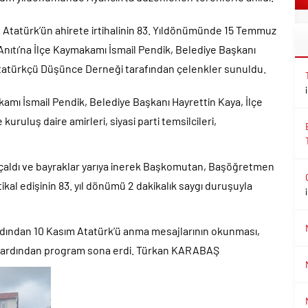
Atatürk’ün ahirete irtihalinin 83. Yıldönümünde 15 Temmuz
ıtı’na İlçe Kaymakamı İsmail Pendik, Belediye Başkanı
e Atatürkçü Düşünce Derneği tarafından çelenkler sunuldu.
ı İsmail Pendik, Belediye Başkanı Hayrettin Kaya, İlçe
uluş daire amirleri, siyasi parti temsilcileri,
r çaldı ve bayraklar yarıya inerek Başkomutan, Başöğretmen
kal edişinin 83. yıl dönümü 2 dakikalık saygı duruşuyla
ardından 10 Kasım Atatürk’ü anma mesajlarının okunması,
n ardından program sona erdi. Türkan KARABAŞ