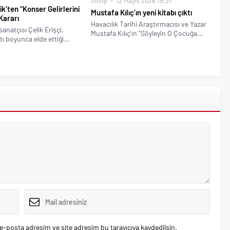
Sinop
12 Mayıs 2026 19:37
k’ten “Konser Gelirlerini
Mustafa Kılıç’ın yeni kitabı çıktı
Kararı
Havacılık Tarihi Araştırmacısı ve Yazar
anatçısı Çelik Erişçi,
Mustafa Kılıç'ın "Söyleyin O Çocuğa...
ı boyunca elde ettiği...
e-posta adresim ve site adresim bu tarayıcıya kaydedilsin.