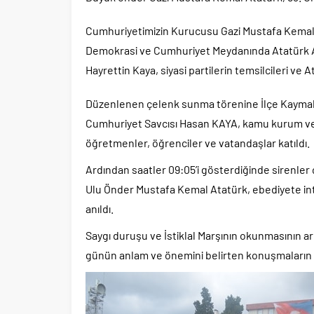
Cumhuriyetimizin Kurucusu Gazi Mustafa Kemal 
Demokrasi ve Cumhuriyet Meydanında Atatürk An
Hayrettin Kaya, siyasi partilerin temsilcileri v
Düzenlenen çelenk sunma törenine İlçe Kaymakam
Cumhuriyet Savcısı Hasan KAYA, kamu kurum ve kur
öğretmenler, öğrenciler ve vatandaşlar katıldı.
Ardından saatler 09:05’i gösterdiğinde sirenle
Ulu Önder Mustafa Kemal Atatürk, ebediyete inti
anıldı.
Saygı duruşu ve İstiklal Marşının okunmasının 
günün anlam ve önemini belirten konuşmaları