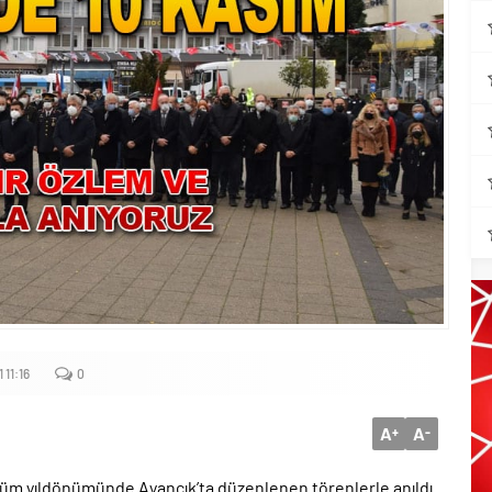
11:16
0
A
A
+
-
lüm yıldönümünde Ayancık’ta düzenlenen törenlerle anıldı.