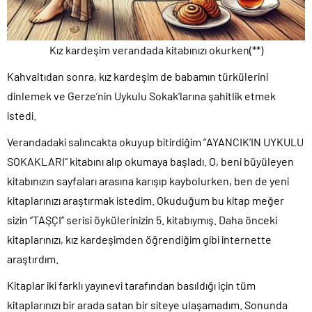
Kız kardeşim verandada kitabınızı okurken(**)
Kahvaltıdan sonra, kız kardeşim de babamın türkülerini
dinlemek ve Gerze’nin Uykulu Sokak’larına şahitlik etmek
istedi.
Verandadaki salıncakta okuyup bitirdiğim ”AYANCIK’IN UYKULU
SOKAKLARI” kitabını alıp okumaya başladı. O, beni büyüleyen
kitabınızın sayfaları arasına karışıp kaybolurken, ben de yeni
kitaplarınızı araştırmak istedim. Okuduğum bu kitap meğer
sizin ‘’TAŞÇI’’ serisi öykülerinizin 5. kitabıymış. Daha önceki
kitaplarınızı, kız kardeşimden öğrendiğim gibi internette
araştırdım.
Kitaplar iki farklı yayınevi tarafından basıldığı için tüm
kitaplarınızı bir arada satan bir siteye ulaşamadım. Sonunda