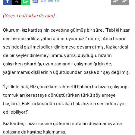
A
A
ABONE OL
+
-
(Geçen haftadan devam)
Okurum, kız kardeşinin cevabına gülmüş bir süre. ‘’Tabi ki hızar
sesine mezarlıkta yatan ölüler uyanmaz!’’ demiş. Ama hızarın
sesindeki gizli melodileri dinlemeye devam etmiş. Kız kardeşi
de bir şeyler dinlemeyi ummuş ama, duyduğu, hızarın
çalışırken çıkardığı, uzun zamandır çalışmadığı için de,
yağlanmamış dişlilerinin uğultusundan başka bir şey değilmiş.
‘’İyi dinle bak. Biz çocukken rahmetli babam bu hızarı çalıştırıp,
tomrukları keresteye dönüştürürken türkü söylemeye
başlardı. Bak türküsünün notaları hala hızarın sesinden ayırt
edilebiliyor!’’
Kız kardeşi, hızar sesine gizlenen notaları duyamamış ama
ablasına da kayıtsız kalamamış.