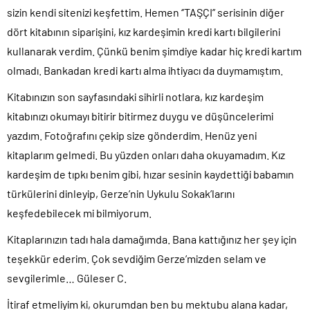
sizin kendi sitenizi keşfettim. Hemen ‘’TAŞÇI’’ serisinin diğer
dört kitabının siparişini, kız kardeşimin kredi kartı bilgilerini
kullanarak verdim. Çünkü benim şimdiye kadar hiç kredi kartım
olmadı. Bankadan kredi kartı alma ihtiyacı da duymamıştım.
Kitabınızın son sayfasındaki sihirli notlara, kız kardeşim
kitabınızı okumayı bitirir bitirmez duygu ve düşüncelerimi
yazdım. Fotoğrafını çekip size gönderdim. Henüz yeni
kitaplarım gelmedi. Bu yüzden onları daha okuyamadım. Kız
kardeşim de tıpkı benim gibi, hızar sesinin kaydettiği babamın
türkülerini dinleyip, Gerze’nin Uykulu Sokak’larını
keşfedebilecek mi bilmiyorum.
Kitaplarınızın tadı hala damağımda. Bana kattığınız her şey için
teşekkür ederim. Çok sevdiğim Gerze’mizden selam ve
sevgilerimle… Güleser C.
İtiraf etmeliyim ki, okurumdan ben bu mektubu alana kadar,