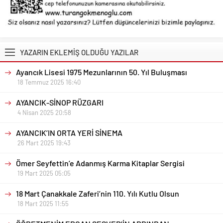
YAZARIN EKLEMİŞ OLDUĞU YAZILAR
Ayancık Lisesi 1975 Mezunlarının 50. Yıl Buluşması
18 Temmuz 2025 16:40
AYANCIK-SİNOP RÜZGARI
4 Nisan 2025 20:58
AYANCIK’IN ORTA YERİ SİNEMA
26 Mart 2025 19:43
Ömer Seyfettin’e Adanmış Karma Kitaplar Sergisi
19 Mart 2025 05:05
18 Mart Çanakkale Zaferi’nin 110. Yılı Kutlu Olsun
18 Mart 2025 11:55