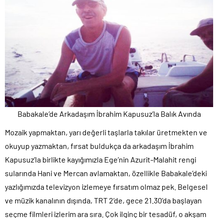
Babakale’de Arkadaşım İbrahim Kapusuz’la Balık Avında
Mozaik yapmaktan, yarı değerli taşlarla takılar üretmekten ve
okuyup yazmaktan, fırsat buldukça da arkadaşım İbrahim
Kapusuz’la birlikte kayığımızla Ege’nin Azurit-Malahit rengi
sularında Hani ve Mercan avlamaktan, özellikle Babakale’deki
yazlığımızda televizyon izlemeye fırsatım olmaz pek. Belgesel
ve müzik kanalının dışında, TRT 2’de, gece 21.30’da başlayan
seçme filmleri izlerim ara sıra. Çok ilginç bir tesadüf, o akşam