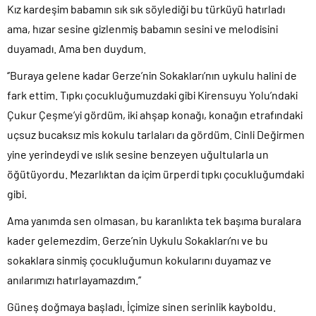
Kız kardeşim babamın sık sık söylediği bu türküyü hatırladı
ama, hızar sesine gizlenmiş babamın sesini ve melodisini
duyamadı. Ama ben duydum.
‘’Buraya gelene kadar Gerze’nin Sokakları’nın uykulu halini de
fark ettim. Tıpkı çocukluğumuzdaki gibi Kirensuyu Yolu’ndaki
Çukur Çeşme’yi gördüm, iki ahşap konağı, konağın etrafındaki
uçsuz bucaksız mis kokulu tarlaları da gördüm. Cinli Değirmen
yine yerindeydi ve ıslık sesine benzeyen uğultularla un
öğütüyordu. Mezarlıktan da içim ürperdi tıpkı çocukluğumdaki
gibi.
Ama yanımda sen olmasan, bu karanlıkta tek başıma buralara
kader gelemezdim. Gerze’nin Uykulu Sokakları’nı ve bu
sokaklara sinmiş çocukluğumun kokularını duyamaz ve
anılarımızı hatırlayamazdım.’’
Güneş doğmaya başladı. İçimize sinen serinlik kayboldu.