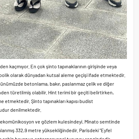
erden kaçmıyor. En çok şinto tapınaklarının girişinde veya
olik olarak dünyadan kutsal aleme geçişi ifade etmektedir.
 Günümüzde betonlama, bakır, paslanmaz çelik ve diğer
n türetilmiş olabilir. Hint terimi bir geçiti belirtirken,
e etmektedir. Şinto tapınakları kapısı budist
budur denilmektedir.
telekomünikosyon ve gözlem kulesindeyi. Minato semtinde
mlanmış 332,9 metre yüksekliğindedir. Parisdeki “Eyfel
na sahip beyaz ve enternasyonal turuncu rengindedir.