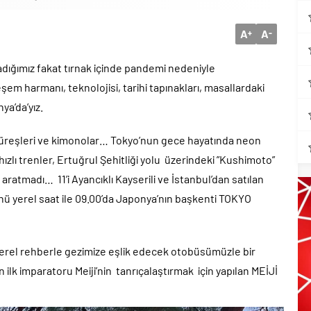
A
A
+
-
ladığımız fakat tırnak içinde pandemi nedeniyle
m harmanı, teknolojisi, tarihi tapınakları, masallardaki
ya’da’yız.
üreşleri ve kimonolar… Tokyo’nun gece hayatında neon
, hızlı trenler, Ertuğrul Şehitliği yolu üzerindeki ”Kushimoto”
aratmadı… 11’i Ayancıklı Kayserili ve İstanbul’dan satılan
ünü yerel saat ile 09.00’da Japonya’nın başkenti TOKYO
 yerel rehberle gezimize eşlik edecek otobüsümüzle bir
n ilk imparatoru Meiji’nin tanrıçalaştırmak için yapılan MEİJİ