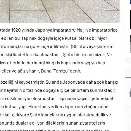
tadır 1920 yılında Japonya imparatoru Meiji ve imparatoriçe
edilen bu tapınak doğayla iç içe kutsal olarak biliniyor
o inançlarına göre inşa edilmiştir. (Shinto veya şintoizm
yon kişi ibadetlere katılmaktadır. Şinto bir tür animizdir. Ve
iyaretlerinde herhangi bir giriş kapısında saygıyla baş
ller ve ağız yıkanır. Buna “Temizu” denir.
özelliğini kaybetmiştir. Şu anda Japonya’da daha çok barışçı
r hayatının ortasında doğayla iç içe bir ortam sunmaktadır.
cın dikilmesiyle oluşmuştur. Tapınağın yapısı, geleneksel
a kutsal yapı, Hinoki adı verilen Japon servi ağacından
dikkat çekiyorç Şinto inançlarına uygun olarak sadelik ve
nunda dualar ediliyor, dileklerini sunan ziyaretçilerin
 çektirmek istemimizi olgunlukla karşılayıp kendileri de