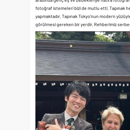
fotoğraf istemeleri bizi de mutlu etti. Tapınak he
yapmaktadır. Tapınak Tokyo’nun modern yüzüyle 
görülmesi gereken bir yerdir. Rehberimiz serbes