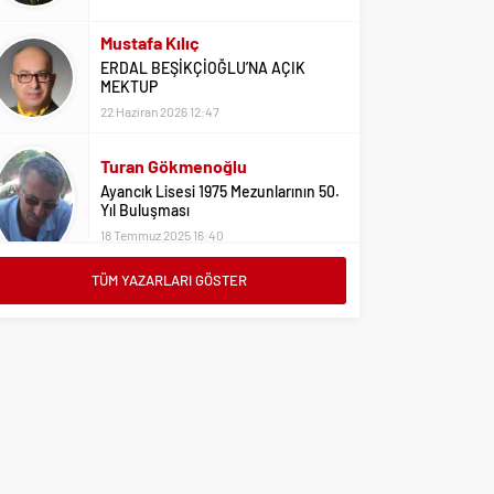
22 Haziran 2026 12:47
Turan Gökmenoğlu
Ayancık Lisesi 1975 Mezunlarının 50.
Yıl Buluşması
18 Temmuz 2025 16:40
Adil Yıldız
Bu Sene Fenerbahçe Ülke Puanlarını
Sırtladı
1 Eylül 2023 15:10
TÜM YAZARLARI GÖSTER
Ali Oral
Üniversite Tercihleri İçin Öneriler
2 Ağustos 2023 16:03
Erdoğan Erkaymaz
10 Ocak Çalışan Gazeteciler Günü
Kutlu Olsun
9 Ocak 2026 21:20