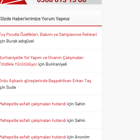
Sizde Haberlerimize Yorum Yapınız
Toy Poodle Özellikleri, Bakımı ve Sahiplenme Rehberi
için
Burak adıgüzel
Burhaniye’de Yol Yapım ve Onarım Çalışmaları
Titizlikle Yürütülüyor
için
BuHraniyeli
Ordu Aybastı güreşlerinde Başpehlivan Erkan Taş
için
Sude
Maltepe’de asfalt çalışmaları hızlandı
için
Sahin
Maltepe’de asfalt çalışmaları hızlandı
için
Sahin
Maltepe’de asfalt çalışmaları hızlandı
için
Anonim