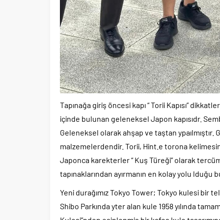
Tapınağa giriş öncesi kapı “ Torii Kapısı” dikkatl
içinde bulunan geleneksel Japon kapısıdr. Semb
Geleneksel olarak ahşap ve taştan ypaılmıştır.
malzemelerdendir. Torii, Hint.e torona kelimesinde
Japonca karekterler “ Kuş Türeği” olarak tercüm
tapınaklarından ayırmanın en kolay yolu lduğu 
Yeni durağımız Tokyo Tower; Tokyo kulesi bir 
Shibo Parkında yter alan kule 1958 yılında tama
Kulesi”nden esinlenmiş bir kafes kule tasarımı