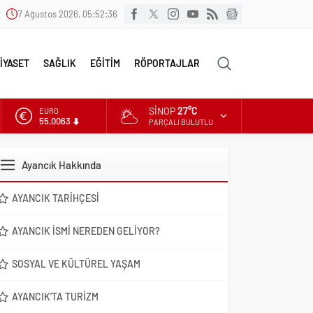
7 Ağustos 2026, 05:52:37
İYASET
SAĞLIK
EĞİTİM
RÖPORTAJLAR
SINOP
27°C
ALTIN
6.543,59
PARÇALI BULUTLU
DOLAR
47,7010
Ayancık Hakkında
EURO
55,0063
AYANCIK TARIHÇESI
AYANCIK İSMI NEREDEN GELIYOR?
SOSYAL VE KÜLTÜREL YAŞAM
AYANCIK’TA TURIZM