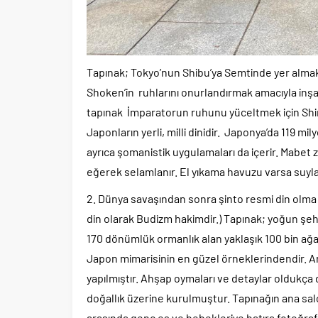
Tapınak; Tokyo’nun Shibu’ya Semtinde yer almak
Shoken’in ruhlarını onurlandırmak amacıyla inşa 
tapınak İmparatorun ruhunu yüceltmek için Shint
Japonların yerli, milli dinidir. Japonya’da 119 mil
ayrıca şomanistik uygulamaları da içerir. Mabet z
eğerek selamlanır. El yıkama havuzu varsa suyla e
2. Dünya savaşından sonra şinto resmi din olma 
din olarak Budizm hakimdir.) Tapınak; yoğun şehi
170 dönümlük ormanlık alan yaklaşık 100 bin ağa
Japon mimarisinin en güzel örneklerindendir. An
yapılmıştır. Ahşap oymaları ve detaylar oldukça 
doğallık üzerine kurulmuştur. Tapınağın ana salo
arasında genç eş ve bebekleriye hatıra fotoğrafı