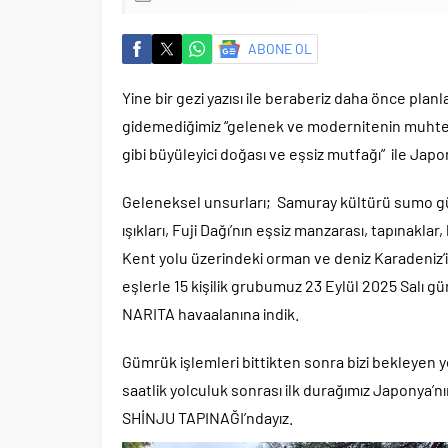
ABONE OL
Yine bir gezi yazısı ile beraberiz daha önce plan
gidemediğimiz “gelenek ve modernitenin muhteşe
gibi büyüleyici doğası ve eşsiz mutfağı” ile Japon
Geleneksel unsurları; Samuray kültürü sumo g
ışıkları, Fuji Dağı’nın eşsiz manzarası, tapınaklar
Kent yolu üzerindeki orman ve deniz Karadeniz’i 
eşlerle 15 kişilik grubumuz 23 Eylül 2025 Salı g
NARITA havaalanına indik.
Gümrük işlemleri bittikten sonra bizi bekleyen
saatlik yolculuk sonrası ilk durağımız Japonya’nı
SHİNJU TAPINAĞI’ndayız.