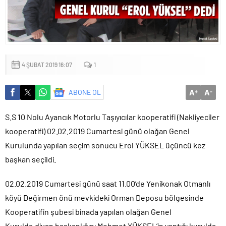
Küçük işletmeler büyük siber risklerle karşı karşıya
4 ŞUBAT 2019 16:07
1
A
A
ABONE OL
+
-
S.S 10 Nolu Ayancık Motorlu Taşıyıcılar kooperatifi (Nakliyeciler
kooperatifi) 02.02.2019 Cumartesi günü olağan Genel
Kurulunda yapılan seçim sonucu Erol YÜKSEL üçüncü kez
başkan seçildi.
02.02.2019 Cumartesi günü saat 11.00’de Yenikonak Otmanlı
köyü Değirmen önü mevkideki Orman Deposu bölgesinde
Kooperatifin şubesi binada yapılan olağan Genel
Kurulda,divan başkanlığını Mehmet YÜKSEL’in yaptığı kurulda