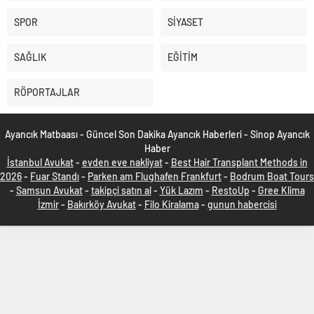
SPOR
SİYASET
SAĞLIK
EĞİTİM
RÖPORTAJLAR
Ayancık Matbaası - Güncel Son Dakika Ayancık Haberleri - Sinop Ayancık
Haber
İstanbul Avukat
-
evden eve nakliyat
-
Best Hair Transplant Methods in
2026
-
Fuar Standı
-
Parken am Flughafen Frankfurt
-
Bodrum Boat Tours
-
Samsun Avukat
-
takipçi satın al
-
Yük Lazım
-
RestoUp
-
Gree Klima
İzmir
-
Bakırköy Avukat
-
Filo Kiralama
-
gunun habercisi