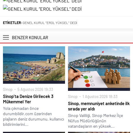
ETİKETLER:
GENEL KURUL ‘’EROL YÜKSEL’’ DEDİ
BENZER KONULAR
Sinop
5 Ağustos 2026 19:33
Sinop’ta Denize Girilecek 3
Sinop
1 Ağustos 2026 18:33
Mükemmel Yer
Sinop, memnuniyet anketinde ilk
Yola çıkmadan önce
sırada yer aldı
durumbildir.com üzerinden
Sinop Valiliği, Sinop Merkez İlçe
plajların deniz durumunu, kullanıcı
Nüfus Müdürlüğünün
bildirimlerini...
vatandaşların en yüksek...