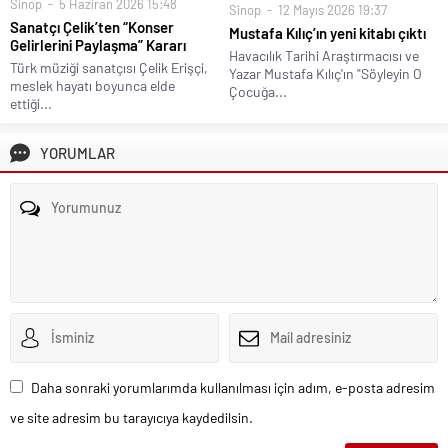
Sinop
5 Haziran 2026 15:48
Sinop
12 Mayıs 2026 19:37
Sanatçı Çelik’ten “Konser
Mustafa Kılıç’ın yeni kitabı çıktı
Gelirlerini Paylaşma” Kararı
Havacılık Tarihi Araştırmacısı ve
Türk müziği sanatçısı Çelik Erişçi,
Yazar Mustafa Kılıç'ın "Söyleyin O
meslek hayatı boyunca elde
Çocuğa...
ettiği...
YORUMLAR
Daha sonraki yorumlarımda kullanılması için adım, e-posta adresim
ve site adresim bu tarayıcıya kaydedilsin.