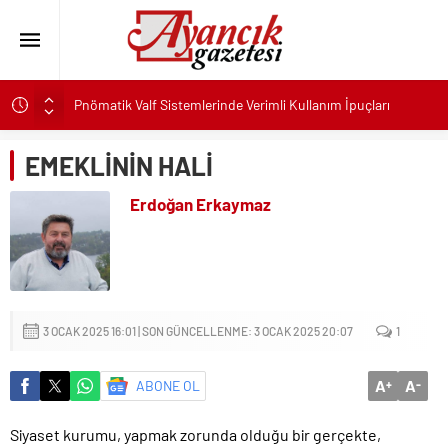
Pnömatik Valf Sistemlerinde Verimli Kullanım İpuçları
Sinop’ta Denize Girilecek 3 Mükemmel Yer
EMEKLİNİN HALİ
Maltese Terrier İlk Kez Köpek Sahiplenecekler İçin Uygun
mu?
Erdoğan Erkaymaz
Kapadokya Tatilinde Ne Giyilir?
Büyükakın’dan İzmit’in geleceğine yakın takip
Didim Belediyesi’nden Kent Genelinde Yol Bakım ve Onarım
Çalışması
Hastalıktan Ari İşletmelerde Yeni Model Ele Alındı
3 OCAK 2025 16:01 | SON GÜNCELLENME: 3 OCAK 2025 20:07
1
Kaykay Şampiyonasının Kalbi Osmangazi’de Attı
A
A
Ayancık’ta İHA Olduğu Değerlendirilen Cisim Bulundu
ABONE OL
+
-
Kalabalık Aileler İçin Çocuk Havuzlu Villa Kiralayın
Siyaset kurumu, yapmak zorunda olduğu bir gerçekte,