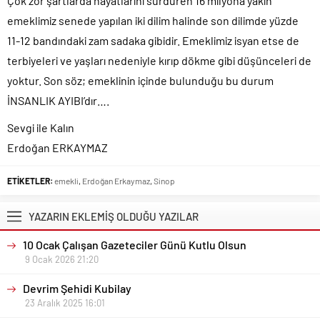
Çok zor şartlarda hayatlarını sürdüren 16 milyona yakın
emeklimiz senede yapılan iki dilim halinde son dilimde yüzde
11-12 bandındaki zam sadaka gibidir. Emeklimiz isyan etse de
terbiyeleri ve yaşları nedeniyle kırıp dökme gibi düşünceleri de
yoktur. Son söz; emeklinin içinde bulunduğu bu durum
İNSANLIK AYIBI’dır….
Sevgi ile Kalın
Erdoğan ERKAYMAZ
ETİKETLER:
emekli
,
Erdoğan Erkaymaz
,
Sinop
YAZARIN EKLEMİŞ OLDUĞU YAZILAR
10 Ocak Çalışan Gazeteciler Günü Kutlu Olsun
9 Ocak 2026 21:20
Devrim Şehidi Kubilay
23 Aralık 2025 16:01