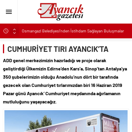
Osmangazi Belediyesi’nden İstihdam Sağlayan Buluşmalar
Başkan Eşki’den Çamdibi çıkarması: “Halkımızın içinde,
Bornova’nın hizmetindeyiz”
CUMHURİYET TIRI AYANCIK’TA
Konak’ta imzalar fırsat eşitliği için atıldı
ADD genel merkezimizin hazırladığı ve proje olarak
Başkan Hatice Gençay: “Didim’in Minik Ev Sahiplerine Sahip
geliştirdiği Ülkemizin Edirne’den Kars’a, Sinop’tan Antalya’ya
Çıkmaya Devam Edeceğiz”
350 şubelerimizin olduğu Anadolu’nun dört bir tarafında
K. Menderes’te AKTAŞ Bereketi
gezecek olan Cumhuriyet tırlarımızdan biri 16 Haziran 2019
Başkan Hatice Gençay: “Didim’in Her Noktasında Gece
Gündüz Sahadayız”
Pazar günü Ayancık’ Cumhuriyet meydanında ağırlamanın
mutluluğunu yaşayacağız.
Başkan Çerçioğlu’ndan 7 Eylül Temalı Ödüllü Resim, Şiir ve
Kompozisyon Yarışması
Başkan Hatice Gençay: “Kadınlarımızın Üretim Gücünü
Destekliyoruz”
Torbalı’nın kuru domates emekçileri yalnız bırakılmadı