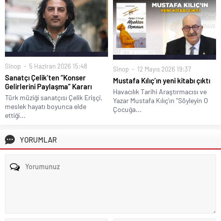
Sinop
5 Haziran 2026 15:48
Sinop
12 Mayıs 2026 19:37
Sanatçı Çelik’ten “Konser
Mustafa Kılıç’ın yeni kitabı çıktı
Gelirlerini Paylaşma” Kararı
Havacılık Tarihi Araştırmacısı ve
Türk müziği sanatçısı Çelik Erişçi,
Yazar Mustafa Kılıç'ın "Söyleyin O
meslek hayatı boyunca elde
Çocuğa...
ettiği...
YORUMLAR