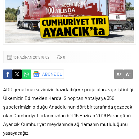
Küçük işletmeler büyük siber risklerle karşı karşıya
13 HAZIRAN 2019 16:02
0
A
A
ABONE OL
+
-
ADD genel merkezimizin hazırladığı ve proje olarak geliştirdiği
Ülkemizin Edirne’den Kars’a, Sinop’tan Antalya’ya 350
şubelerimizin olduğu Anadolu’nun dört bir tarafında gezecek
olan Cumhuriyet tırlarımızdan biri 16 Haziran 2019 Pazar günü
Ayancık’ Cumhuriyet meydanında ağırlamanın mutluluğunu
yaşayacağız.