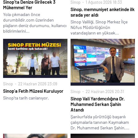
Sinop’ta Denize Girilecek 3
Sinop
1 Ağustos 2026 18:33
Mükemmel Yer
Sinop, memnuniyet anketinde ilk
Yola çıkmadan önce
sırada yer aldı
durumbildir.com üzerinden
Sinop Valiliği, Sinop Merkez İlçe
plajların deniz durumunu, kullanıcı
Nüfus Müdürlüğünün
bildirimlerini...
vatandaşların en yüksek...
Sinop
22 Haziran 2026 23:09
Sinop’a Fetih Müzesi Kuruluyor
Sinop
22 Haziran 2026 20:31
Sinop'ta tarih canlanıyor.
Sinop Vali Yardımcılığına Dr.
Muhammed Serkan Şahin
Atandı
Şanlıurfa'da yürüttüğü başarılı
çalışmalarla tanınan Kaymakam
Dr. Muhammed Serkan Şahin,...