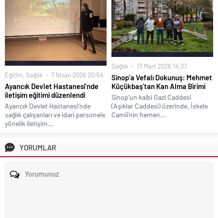
Sağlık
17 Mart 2026 14:37
Eğitim
,
Sağlık
7 Nisan 2026 20:54
Sinop’a Vefalı Dokunuş: Mehmet
Ayancık Devlet Hastanesi’nde
Küçükbaş’tan Kan Alma Birimi
iletişim eğitimi düzenlendi
Sinop’un kalbi Gazi Caddesi
Ayancık Devlet Hastanesi’nde
(Aşıklar Caddesi) üzerinde, İskele
sağlık çalışanları ve idari personele
Camii’nin hemen...
yönelik iletişim...
YORUMLAR