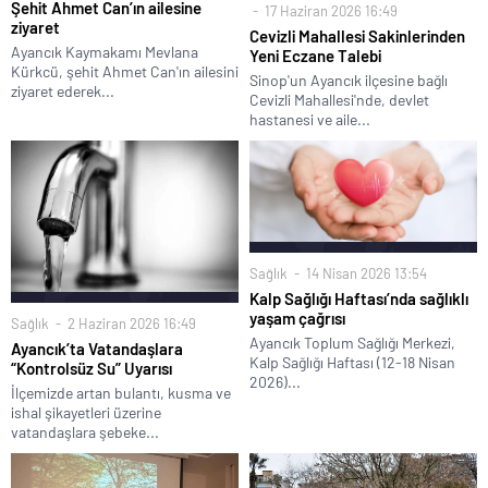
Şehit Ahmet Can’ın ailesine
17 Haziran 2026 16:49
ziyaret
Cevizli Mahallesi Sakinlerinden
Ayancık Kaymakamı Mevlana
Yeni Eczane Talebi
Kürkcü, şehit Ahmet Can'ın ailesini
Sinop'un Ayancık ilçesine bağlı
ziyaret ederek...
Cevizli Mahallesi'nde, devlet
hastanesi ve aile...
Sağlık
14 Nisan 2026 13:54
Kalp Sağlığı Haftası’nda sağlıklı
yaşam çağrısı
Sağlık
2 Haziran 2026 16:49
Ayancık Toplum Sağlığı Merkezi,
Ayancık’ta Vatandaşlara
Kalp Sağlığı Haftası (12-18 Nisan
“Kontrolsüz Su” Uyarısı
2026)...
İlçemizde artan bulantı, kusma ve
ishal şikayetleri üzerine
vatandaşlara şebeke...