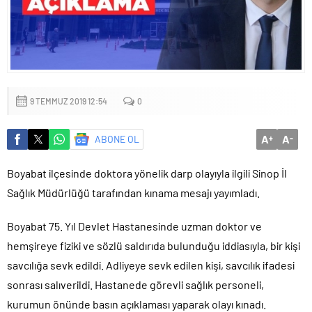
İpuçları
Sığacık’tan güçlü mesaj: “Deniz bizim, Sığacık hepimizin”
9 TEMMUZ 2019 12:54
0
A
A
ABONE OL
+
-
Boyabat ilçesinde doktora yönelik darp olayıyla ilgili Sinop İl
Sağlık Müdürlüğü tarafından kınama mesajı yayımladı.
Boyabat 75. Yıl Devlet Hastanesinde uzman doktor ve
hemşireye fiziki ve sözlü saldırıda bulunduğu iddiasıyla, bir kişi
savcılığa sevk edildi. Adliyeye sevk edilen kişi, savcılık ifadesi
sonrası salıverildi. Hastanede görevli sağlık personeli,
kurumun önünde basın açıklaması yaparak olayı kınadı.