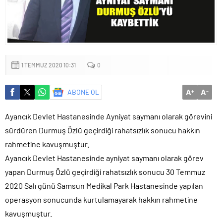
Küçük işletmeler büyük siber risklerle karşı karşıya
1 TEMMUZ 2020 10:31
0
A
A
ABONE OL
+
-
Ayancık Devlet Hastanesinde Ayniyat saymanı olarak görevini
sürdüren Durmuş Özlü geçirdiği rahatsızlık sonucu hakkın
rahmetine kavuşmuştur.
Ayancık Devlet Hastanesinde ayniyat saymanı olarak görev
yapan Durmuş Özlü geçirdiği rahatsızlık sonucu 30 Temmuz
2020 Salı günü Samsun Medikal Park Hastanesinde yapılan
operasyon sonucunda kurtulamayarak hakkın rahmetine
kavuşmuştur.