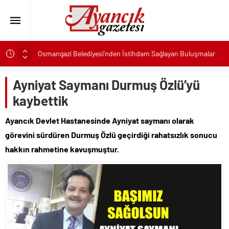
Osmangazi Belediyesi’nden İstihdam Sağlayan Buluşmalar
Başkan Eşki’den Çamdibi çıkarması: “Halkımızın içinde,
Bornova’nın hizmetindeyiz”
Ayniyat Saymanı Durmuş Özlü’yü
Konak’ta imzalar fırsat eşitliği için atıldı
kaybettik
Başkan Hatice Gençay: “Didim’in Minik Ev Sahiplerine Sahip
Ayancık Devlet Hastanesinde Ayniyat saymanı olarak
Çıkmaya Devam Edeceğiz”
görevini sürdüren Durmuş Özlü geçirdiği rahatsızlık sonucu
K. Menderes’te AKTAŞ Bereketi
hakkın rahmetine kavuşmuştur.
Başkan Hatice Gençay: “Didim’in Her Noktasında Gece
Gündüz Sahadayız”
Başkan Çerçioğlu’ndan 7 Eylül Temalı Ödüllü Resim, Şiir ve
Kompozisyon Yarışması
Başkan Hatice Gençay: “Kadınlarımızın Üretim Gücünü
Destekliyoruz”
Torbalı’nın kuru domates emekçileri yalnız bırakılmadı