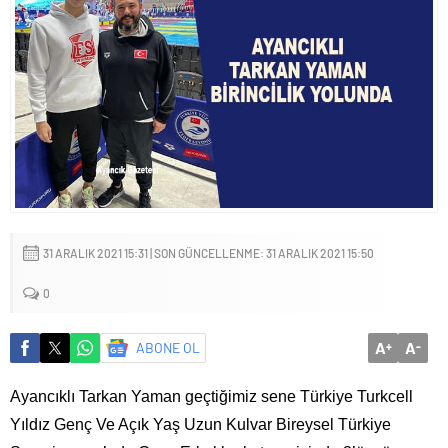
Sığacık’tan güçlü mesaj: “Deniz bizim, Sığacık hepimizin”
Maltepe’de çocuklar kitapların renkli dünyasında buluştu
31 ARALIK 2021 15:31 | SON GÜNCELLENME: 31 ARALIK 2021 15:50
0
A
A
ABONE OL
+
-
Ayancıklı Tarkan Yaman geçtiğimiz sene Türkiye Turkcell
Yıldız Genç Ve Açık Yaş Uzun Kulvar Bireysel Türkiye