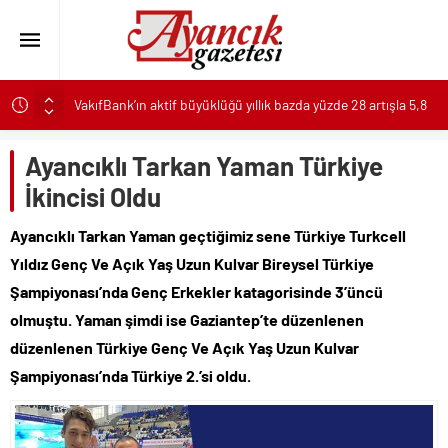
VakıfBank’ın aktif büyüklüğü yıllık bazda yüzde 28 artışla 5,8
trilyon TL’yi aştı
İzmit istikameti trafiğe kapatılacak: Başiskele Kavşağı’nda
Ayancıklı Tarkan Yaman Türkiye
gece çalışması
İkincisi Oldu
Burhaniye Belediyesi’nde 2026 Yılı Toplu İş Sözleşmesi
İmzalandı
Ayancıklı Tarkan Yaman geçtiğimiz sene Türkiye Turkcell
Başkan Aydın Osmangazi’nin Nabzını Sahada Tuttu
Yıldız Genç Ve Açık Yaş Uzun Kulvar Bireysel Türkiye
Mersin’den Kemer’e uzanan tercih yolculuğu
Şampiyonası’nda Genç Erkekler katagorisinde 3’üncü
Kırgız Cumhuriyeti Antalya Başkonsolosu Başkan Vekili
olmuştu. Yaman şimdi ise Gaziantep’te düzenlenen
Özdemir’i ziyaret etti
düzenlenen Türkiye Genç Ve Açık Yaş Uzun Kulvar
Başkan Denizli’den Çeşme’nin Yerel Değerlerine Tarımsal
Şampiyonası’nda Türkiye 2.’si oldu.
Destek
Başkan Denizli’den Çeşme’nin Yerel Değerlerine Tarımsal
Destek