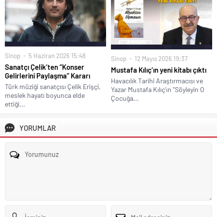
Sinop
5 Haziran 2026 15:48
Sinop
12 Mayıs 2026 19:37
Sanatçı Çelik’ten “Konser
Mustafa Kılıç’ın yeni kitabı çıktı
Gelirlerini Paylaşma” Kararı
Havacılık Tarihi Araştırmacısı ve
Türk müziği sanatçısı Çelik Erişçi,
Yazar Mustafa Kılıç'ın "Söyleyin O
meslek hayatı boyunca elde
Çocuğa...
ettiği...
YORUMLAR