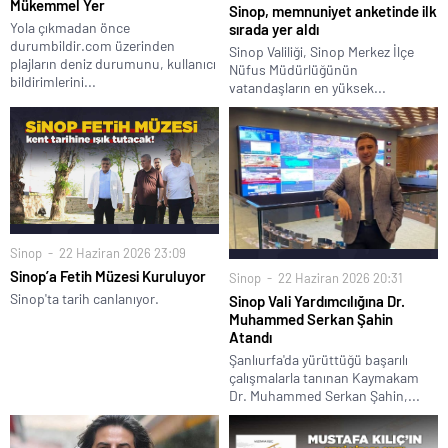
Mükemmel Yer
Sinop, memnuniyet anketinde ilk
Yola çıkmadan önce
sırada yer aldı
durumbildir.com üzerinden
Sinop Valiliği, Sinop Merkez İlçe
plajların deniz durumunu, kullanıcı
Nüfus Müdürlüğünün
bildirimlerini...
vatandaşların en yüksek...
Sinop
22 Haziran 2026 23:09
Sinop’a Fetih Müzesi Kuruluyor
Sinop
22 Haziran 2026 20:31
Sinop'ta tarih canlanıyor.
Sinop Vali Yardımcılığına Dr.
Muhammed Serkan Şahin
Atandı
Şanlıurfa'da yürüttüğü başarılı
çalışmalarla tanınan Kaymakam
Dr. Muhammed Serkan Şahin,...