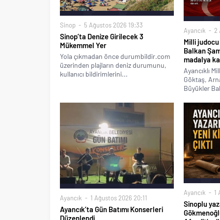
Sinop
5 Ağustos 2026 19:33
Ayancık
2 
Sinop’ta Denize Girilecek 3
Milli judoc
Mükemmel Yer
Balkan Şam
Yola çıkmadan önce durumbildir.com
madalya ka
üzerinden plajların deniz durumunu,
Ayancıklı Mi
kullanıcı bildirimlerini...
Göktaş, Arn
Büyükler Ba
Ayancık
1 
Ayancık
1 Ağustos 2026 20:11
Sinoplu yaz
Ayancık’ta Gün Batımı Konserleri
Gökmenoğlu
Düzenlendi