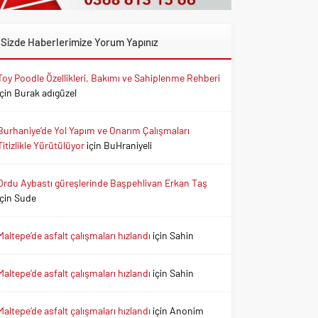
Sizde Haberlerimize Yorum Yapınız
Toy Poodle Özellikleri, Bakımı ve Sahiplenme Rehberi
için
Burak adıgüzel
Burhaniye’de Yol Yapım ve Onarım Çalışmaları
Titizlikle Yürütülüyor
için
BuHraniyeli
Ordu Aybastı güreşlerinde Başpehlivan Erkan Taş
için
Sude
Maltepe’de asfalt çalışmaları hızlandı
için
Sahin
Maltepe’de asfalt çalışmaları hızlandı
için
Sahin
Maltepe’de asfalt çalışmaları hızlandı
için
Anonim