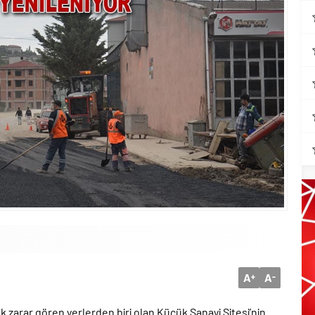
A
A
+
-
k zarar gören yerlerden biri olan Küçük Sanayi Sitesi’nin