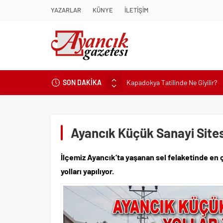
YAZARLAR
KÜNYE
İLETİŞİM
Kapadokya Tatilinde Ne Giyilir?
SON DAKİKA
Büyükakın’dan İzmit’in geleceğin
Didim Belediyesi’nden Kent Gene
Hastalıktan Ari İşletmelerde Yeni
Ayancık Küçük Sanayi Sitesi
Kaykay Şampiyonasının Kalbi Os
Didim Belediyesi Üretiyor, Didim
İlçemiz Ayancık’ta yaşanan sel felaketinde en ç
Üsküdar’da Açık Hava Sinema Gün
yolları yapılıyor.
Başkan Çerçioğlu’nun Sağlık Yat
Sinop’ta Denize Girilecek 3 Mük
Maltese Terrier İlk Kez Köpek S