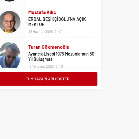
Mustafa Kılıç
ERDAL BEŞİKÇİOĞLU’NA AÇIK
MEKTUP
22 Haziran 2026 12:47
Turan Gökmenoğlu
Ayancık Lisesi 1975 Mezunlarının 50.
Yıl Buluşması
18 Temmuz 2025 16:40
Adil Yıldız
TÜM YAZARLARI GÖSTER
Bu Sene Fenerbahçe Ülke Puanlarını
Sırtladı
1 Eylül 2023 15:10
Ali Oral
Üniversite Tercihleri İçin Öneriler
2 Ağustos 2023 16:03