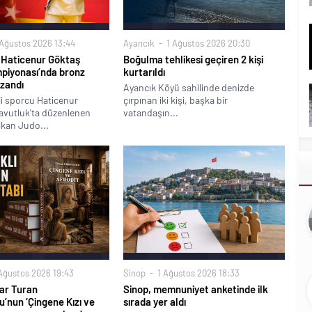
Ağustos 2026 13:44
Ayancık
1 Ağustos 2026 20:30
u Haticenur Göktaş
Boğulma tehlikesi geçiren 2 kişi
piyonası’nda bronz
kurtarıldı
zandı
Ayancık Köyü sahilinde denizde
lli sporcu Haticenur
çırpınan iki kişi, başka bir
avutluk'ta düzenlenen
vatandaşın...
lkan Judo...
Ağustos 2026 19:43
Sinop
1 Ağustos 2026 18:33
ar Turan
Sinop, memnuniyet anketinde ilk
’nun ‘Çingene Kızı ve
sırada yer aldı