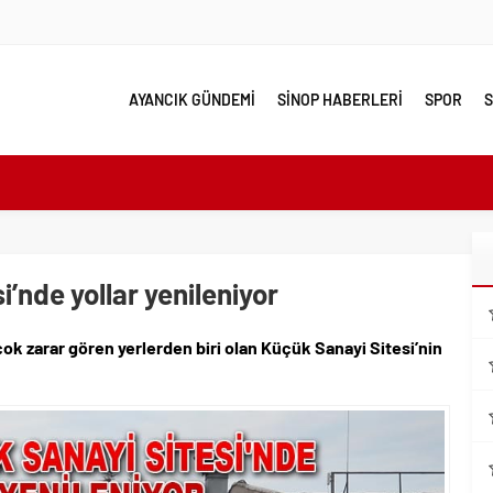
AYANCIK GÜNDEMİ
SİNOP HABERLERİ
SPOR
S
e yakın takip
linde Yol Bakım ve Onarım Çalışması
 Model Ele Alındı
’nde yollar yenileniyor
mangazi’de Attı
 Güzelleşiyor
ok zarar gören yerlerden biri olan Küçük Sanayi Sitesi’nin
leri Nostalji Dolu Klasiklerle Devam Ediyor
ırımlarından Her Gün Yüzlerce Vatandaş Faydalanıyor
emmel Yer
ahiplenecekler İçin Uygun mu?