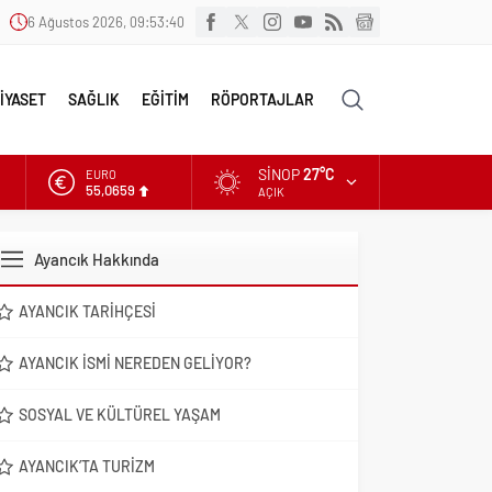
6 Ağustos 2026, 09:53:41
İYASET
SAĞLIK
EĞİTİM
RÖPORTAJLAR
SINOP
27°C
EURO
55,0659
AÇIK
ALTIN
6.521,17
Ayancık Hakkında
DOLAR
47,5953
AYANCIK TARIHÇESI
AYANCIK İSMI NEREDEN GELIYOR?
SOSYAL VE KÜLTÜREL YAŞAM
AYANCIK’TA TURIZM