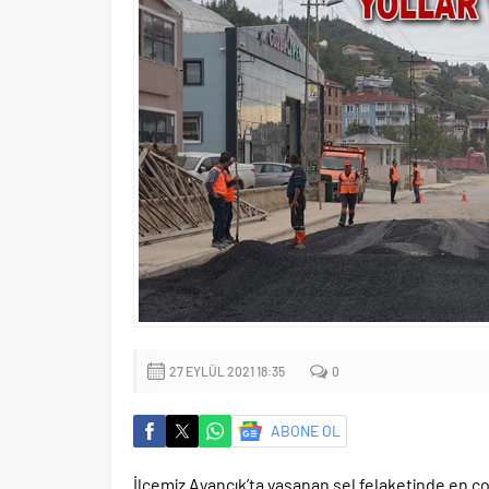
27 EYLÜL 2021 18:35
0
ABONE OL
İlçemiz Ayancık’ta yaşanan sel felaketinde en ço