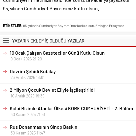
95. yılında Cumhuriyet Bayramımız kutlu olsun.
ETİKETLER:
95. yılında Cumhuriyet Bayramı'mız kutlu olsun
,
Erdoğan Erkaymaz
YAZARIN EKLEMİŞ OLDUĞU YAZILAR
10 Ocak Çalışan Gazeteciler Günü Kutlu Olsun
9 Ocak 2026 21:20
Devrim Şehidi Kubilay
23 Aralık 2025 16:01
2 Milyon Çocuk Devlet Eliyle İşçileştirildi
10 Aralık 2025 19:39
Kalbi Bizimle Atanlar Ülkesi KORE CUMHURİYETİ – 2. Bölüm
30 Kasım 2025 21:51
Rus Donanmasının Sinop Baskını
30 Kasım 2025 11:47