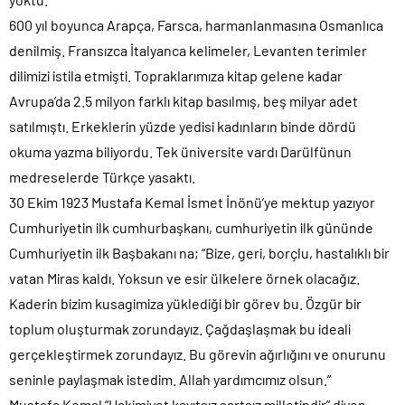
600 yıl boyunca Arapça, Farsca, harmanlanmasına Osmanlıca
denilmiş. Fransızca İtalyanca kelimeler, Levanten terimler
dilimizi istila etmişti. Topraklarımıza kitap gelene kadar
Avrupa’da 2.5 milyon farklı kitap basılmış, beş milyar adet
satılmıştı. Erkeklerin yüzde yedisi kadınların binde dördü
okuma yazma biliyordu. Tek üniversite vardı Darülfünun
medreselerde Türkçe yasaktı.
30 Ekim 1923 Mustafa Kemal İsmet İnönü’ye mektup yazıyor
Cumhuriyetin ilk cumhurbaşkanı, cumhuriyetin ilk gününde
Cumhuriyetin ilk Başbakanı na; “Bize, geri, borçlu, hastalıklı bir
vatan Miras kaldı. Yoksun ve esir ülkelere örnek olacağız.
Kaderin bizim kusagimiza yüklediği bir görev bu. Özgür bir
toplum oluşturmak zorundayız. Çağdaşlaşmak bu ideali
gerçekleştirmek zorundayız. Bu görevin ağırlığını ve onurunu
seninle paylaşmak istedim. Allah yardımcımız olsun.”
Mustafa Kemal “Hakimiyet kayıtsız şartsız milletindir” diyen