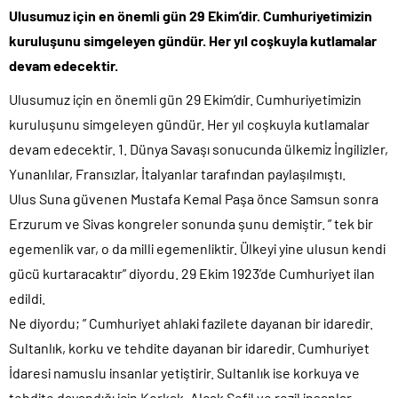
mu?
Ulusumuz için en önemli gün 29 Ekim’dir. Cumhuriyetimizin
kuruluşunu simgeleyen gündür. Her yıl coşkuyla kutlamalar
devam edecektir.
Ulusumuz için en önemli gün 29 Ekim’dir. Cumhuriyetimizin
kuruluşunu simgeleyen gündür. Her yıl coşkuyla kutlamalar
devam edecektir. 1. Dünya Savaşı sonucunda ülkemiz İngilizler,
Yunanlılar, Fransızlar, İtalyanlar tarafından paylaşılmıştı.
Ulus Suna güvenen Mustafa Kemal Paşa önce Samsun sonra
Erzurum ve Sivas kongreler sonunda şunu demiştir. ” tek bir
egemenlik var, o da milli egemenliktir. Ülkeyi yine ulusun kendi
gücü kurtaracaktır” diyordu. 29 Ekim 1923’de Cumhuriyet ilan
edildi.
Ne diyordu; ” Cumhuriyet ahlaki fazilete dayanan bir idaredir.
Sultanlık, korku ve tehdite dayanan bir idaredir. Cumhuriyet
İdaresi namuslu insanlar yetiştirir. Sultanlık ise korkuya ve
tehdite dayandığı için Korkak, Alçak Sefil ve rezil insanlar