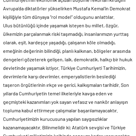
Avrupa’da diktatörler yükselirken Mustafa Kemal’in Demokrat
kişiliğiyle tüm dünyaya “rol model” oldugunu anlattılar.
Ulus bütünlüğü içinde yaşamak isteyen bu millet, özgür,
ülkemizin parçalanmak riski taşımadığı, insanlarımızın yurttaş
olarak, eşit, kardeşçe yaşadığı, çalışanın köle olmadığı,
emeğinin değerinin bilindiği, planlı kalkınan, bölgeler arasında
dengeleri gözeterek gelişen, laik, demokratik, halkçı bir hukuk
devletinde yaşamak istiyor. Türkiye Cumhuriyeti Tarihimizin,
devrimlerle karşı devrimler, emperyalistlerin beslediği
taşeron örgütlerinin ırkçe ve gerici, kalkışmaları tarihidir. Son
yıllarda Cumhuriyetin temel ilkeleriyle kavga eden ve
geçmişteki kazanımları yok sayan vefasız ve nankör anlayışın
topluma kabul ettirmeye çalışmalar başarılamayacaktır.
Cumhuriyetimizin kurucusuna yapılan saygısızlıklar
kazanamayacaktır. Bilinmelidir ki; Atatürk sevgisi ve Türkiye
Cumhuriyeti milletimizin kalbinde sonsuza kadar yaşayacaktır.