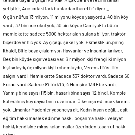
yetiştirir. Arasındaki fark bunlardan ibarettir” diyor…
O gün nüfus 13 milyon, 11 milyonu köyde yaşıyordu. 40 bin köy
vardi, 37 binince okul yok, 30 bin köyde Cami yoktu bütün
memlekette sadece 5000 hektar alan sulana biliyor, traktör,
biçerdöver hic yok. Ay çiçeği, şeker yok. Ekmeklik un,pirinç
ithaldi. Bitle başa çıkılamıyor, Hayvanlar ve insanlar kırılıyor.
Beş bin köyde sığır vebası var, Bir milyon kişi frengi iki milyon
kişi sırlaydı, üç milyon kişi trahomluydu. Verem, tifüs, tifo
salgını vardi. Memlekette Sadece 337 doktor vardı. Sadece 60
Eczacı vardı Sadece 8’i Türk’tü. 4 Hemşire 136 Ebe vardı.
Yanmış bina sayısı 115 bin, hasarlı bina sayısı 12 bindi. Komple
kül edilmiş köy sayısı binin üzerinde. Ülke inşa edilecek kiremit
yok. Limanlar Madenler yabancıya ait. Kadın insan değil… eşit
eğitim hakkı meslek edinme hakkı, boşanma hakkı, velayet
hakki, kendisine miras kalan mallar üzerinden tasarruf hakkı
yoktu.