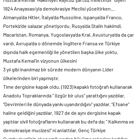
1924 Anayasası’yla demokrasiye Meclisi yüceltirken…
Almanya’da Hitler, İtalya’da Mussoline, ispanya’da Franco,
Portekiz’de salazar yönetiyordu. Rusya’da Stalin hakimdi.
Macaristan, Romanya, Yugoslavya’da Kral, Avusturya’da da çar
vardı. Avrupa’da o dönemde İngiltere Fransa ve Türkiye
dışında halk egemenliği ile yönetilen başka ülke yoktu.
Mustafa Kemal’in vizyonun ülkesini
3 yıl gibi inanılmaz bir sürede modern dünyanın Lider
ülkelerinden biri yapmıştır.
Time dergisine kapak oldu. (1923) kapaklı fotoğrafı kullanarak
Anadolu Topraklarında ” özgür bir ulus” yarattığını yazdılar.
“Devrimleri ile dünyada yankı uyandırdığını” yazdılar. “Efsane”
haline geldiğini yazdılar. 1927 de de aynı dergisine kapak
yaptılar sivil fotoğraflarını kullanarak bu defa da; ” Kalkınma ve
demokrasiye mucizesi” ni anlattılar. Genç Türkiye
Cumhuriyeti’nin ekonomik açıdan büyüme rekorları kırdığını