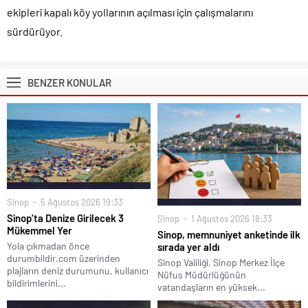
ekipleri kapalı köy yollarının açılması için çalışmalarını
sürdürüyor.
BENZER KONULAR
Sinop
5 Ağustos 2026 19:33
Sinop’ta Denize Girilecek 3
Sinop
1 Ağustos 2026 18:33
Mükemmel Yer
Sinop, memnuniyet anketinde ilk
Yola çıkmadan önce
sırada yer aldı
durumbildir.com üzerinden
Sinop Valiliği, Sinop Merkez İlçe
plajların deniz durumunu, kullanıcı
Nüfus Müdürlüğünün
bildirimlerini...
vatandaşların en yüksek...