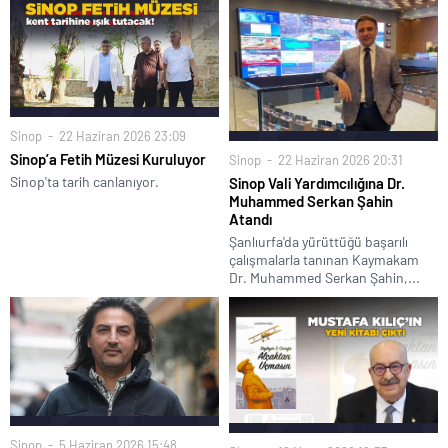
Sinop
22 Haziran 2026 23:09
Sinop’a Fetih Müzesi Kuruluyor
Sinop
22 Haziran 2026 20:31
Sinop'ta tarih canlanıyor.
Sinop Vali Yardımcılığına Dr.
Muhammed Serkan Şahin
Atandı
Şanlıurfa'da yürüttüğü başarılı
çalışmalarla tanınan Kaymakam
Dr. Muhammed Serkan Şahin,...
Sinop
5 Haziran 2026 15:48