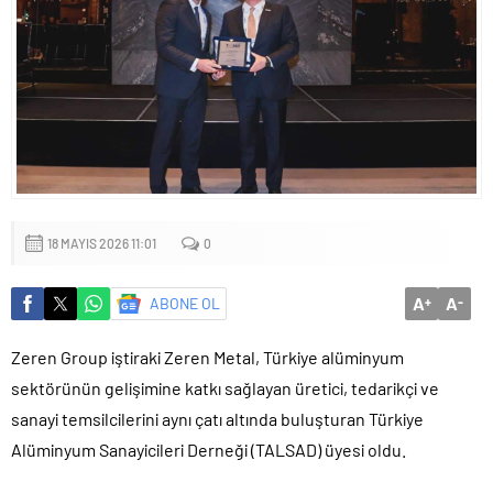
Küçük işletmeler büyük siber risklerle karşı karşıya
18 MAYIS 2026 11:01
0
A
A
ABONE OL
+
-
Zeren Group iştiraki Zeren Metal, Türkiye alüminyum
sektörünün gelişimine katkı sağlayan üretici, tedarikçi ve
sanayi temsilcilerini aynı çatı altında buluşturan Türkiye
Alüminyum Sanayicileri Derneği (TALSAD) üyesi oldu.