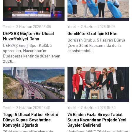
Yerel
2 Haziran 2026 16:06
Yerel
2 Haziran 2026 16:06
DEPSAŞ Güç’ten Bir Ulusal
Gemlik’te Etraf İçin El Ele:
Muvaffakiyet Daha
Borusan Grubu, 5 Haziran Dünya
DEPSAŞ Enerji Spor Kulübü
Çevre Günü kapsamında deniz
sporcuları, Macaristan’ın
ekosistemini...
Budapeşte kentinde düzenlenen
2026...
Yerel
2 Haziran 2026 16:01
Yerel
2 Haziran 2026 15:20
Togg, A Ulusal Futbol Ekibi’ni
75 Binden Fazla Bireye Tabiat
Dünya Kupası Seyahatine
Şuuru Kazandıran Projede Yeni
Konvoyla Uğurladı
Gayeler Belirlendi
Türkiye’nin mobilite alanında
Vodafone, WWF-Türkiye ve Habitat