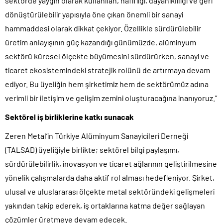
sektörde yaygın olarak kullanılan, hafifliği, dayanıklılığı ve geri
dönüştürülebilir yapısıyla öne çıkan önemli bir sanayi
hammaddesi olarak dikkat çekiyor. Özellikle sürdürülebilir
üretim anlayışının güç kazandığı günümüzde, alüminyum
sektörü küresel ölçekte büyümesini sürdürürken, sanayi ve
ticaret ekosistemindeki stratejik rolünü de artırmaya devam
ediyor. Bu üyeliğin hem şirketimiz hem de sektörümüz adına
verimli bir iletişim ve gelişim zemini oluşturacağına inanıyoruz.”
Sektörel iş birliklerine katkı sunacak
Zeren Metal’in Türkiye Alüminyum Sanayicileri Derneği
(TALSAD) üyeliğiyle birlikte; sektörel bilgi paylaşımı,
sürdürülebilirlik, inovasyon ve ticaret ağlarının geliştirilmesine
yönelik çalışmalarda daha aktif rol alması hedefleniyor. Şirket,
ulusal ve uluslararası ölçekte metal sektöründeki gelişmeleri
yakından takip ederek, iş ortaklarına katma değer sağlayan
çözümler üretmeye devam edecek.