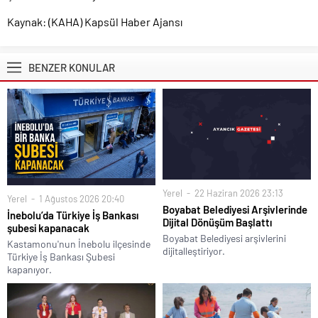
Kaynak: (KAHA) Kapsül Haber Ajansı
BENZER KONULAR
Yerel
22 Haziran 2026 23:13
Yerel
1 Ağustos 2026 20:40
Boyabat Belediyesi Arşivlerinde
İnebolu’da Türkiye İş Bankası
Dijital Dönüşüm Başlattı
şubesi kapanacak
Boyabat Belediyesi arşivlerini
Kastamonu'nun İnebolu ilçesinde
dijitalleştiriyor.
Türkiye İş Bankası Şubesi
kapanıyor.