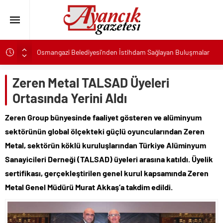
Osmangazi Belediyesi’nden İstihdam Sağlayan Buluşmalar
Başkan Eşki’den Çamdibi çıkarması: “Halkımızın içinde,
Bornova’nın hizmetindeyiz”
Zeren Metal TALSAD Üyeleri
Konak’ta imzalar fırsat eşitliği için atıldı
Ortasında Yerini Aldı
Başkan Hatice Gençay: “Didim’in Minik Ev Sahiplerine Sahip
Zeren Group bünyesinde faaliyet gösteren ve alüminyum
Çıkmaya Devam Edeceğiz”
sektörünün global ölçekteki güçlü oyuncularından Zeren
K. Menderes’te AKTAŞ Bereketi
Metal, sektörün köklü kuruluşlarından Türkiye Alüminyum
Başkan Hatice Gençay: “Didim’in Her Noktasında Gece
Gündüz Sahadayız”
Sanayicileri Derneği (TALSAD) üyeleri arasına katıldı. Üyelik
Başkan Çerçioğlu’ndan 7 Eylül Temalı Ödüllü Resim, Şiir ve
sertifikası, gerçekleştirilen genel kurul kapsamında Zeren
Kompozisyon Yarışması
Metal Genel Müdürü Murat Akkaş’a takdim edildi.
Başkan Hatice Gençay: “Kadınlarımızın Üretim Gücünü
Destekliyoruz”
Torbalı’nın kuru domates emekçileri yalnız bırakılmadı