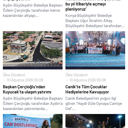
bu yıl itibariyle açmayı
Aydın Büyükşehir Belediye Başkanı
planlıyoruz’
Özlem Çerçioğlu tarafından kente
kazandırılan altyapı...
Konya Büyükşehir Belediye
Başkanı Uğur İbrahim Altay,
Büyükşehir Belediyesi tarafından...
Ülke Gündemi
Ülke Gündemi
10 Ağustos 2026 00:08
10 Ağustos 2026 00:08
Başkan Çerçioğlu’ndan
Canik’te Tüm Çocuklar
Kuyucak’ta ulaşım yatırımı
Hediyelerine Kavuşuyor
Aydın Büyükşehir Belediye Başkanı
Canik Belediyesi’nin yoğun ilgi
Özlem Çerçioğlu tarafından Aydın’a
gören “Haydi Güle Oynaya Camiye
kazandırılan yatırımlarda...
Gel”...