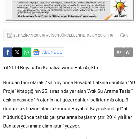
Başkan Altay: ‘Bosna Hersek Mahallemizdeki Fera Şubemizi
bu yıl itibariyle açmayı planlıyoruz’
25 HAZIRAN 2016 16:45 | SON GÜNCELLENME: 8 EKIM 2016 11:16
0
A
A
ABONE OL
+
-
Yıl 2016 Boyabat’ın Kanalizasyonu Hala Açıkta
Bundan tam olarak 2 yıl 3 ay önce Boyabat halkına dağıtılan “40
Proje” kitapçığının 23. sırasında yer alan “Atık Su Arıtma Tesisi”
açıklamasında “Projenin hat güzergahları belirlenmiş olup 9
dönümlük hazine alanı üzerinde Boyabat Kaymakamlığı Mal
Müdürlüğünce tahsis çalışmalarına başlanmıştır. 2014 yılı İller
Bankası yatırımına alınmıştır.” yazıyor.