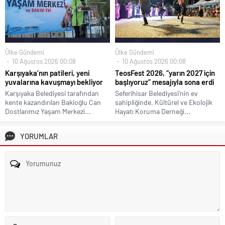
Ülke Gündemi
Ülke Gündemi
10 Ağustos 2026 00:08
10 Ağustos 2026 00:08
Karşıyaka’nın patileri, yeni
TeosFest 2026, “yarın 2027 için
yuvalarına kavuşmayı bekliyor
başlıyoruz” mesajıyla sona erdi
Karşıyaka Belediyesi tarafından
Seferihisar Belediyesi’nin ev
kente kazandırılan Bakioğlu Can
sahipliğinde, Kültürel ve Ekolojik
Dostlarımız Yaşam Merkezi...
Hayatı Koruma Derneği...
YORUMLAR