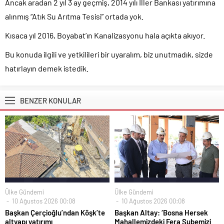
Ancak aradan 2 yıl 3 ay geçmiş, 2014 yılı İller Bankası yatırımına
alınmış “Atık Su Arıtma Tesisi” ortada yok.
Kısaca yıl 2016, Boyabat’ın Kanalizasyonu hala açıkta akıyor.
Bu konuda ilgili ve yetkilileri bir uyaralım, biz unutmadık, sizde
hatırlayın demek istedik.
BENZER KONULAR
Ülke Gündemi
Ülke Gündemi
10 Ağustos 2026 00:08
10 Ağustos 2026 00:08
Başkan Çerçioğlu’ndan Köşk’te
Başkan Altay: ‘Bosna Hersek
altyapı yatırımı
Mahallemizdeki Fera Şubemizi