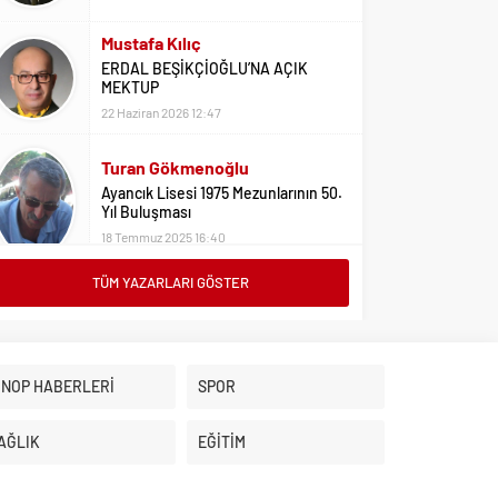
Mustafa Kılıç
ERDAL BEŞİKÇİOĞLU’NA AÇIK
MEKTUP
22 Haziran 2026 12:47
Turan Gökmenoğlu
Ayancık Lisesi 1975 Mezunlarının 50.
Yıl Buluşması
18 Temmuz 2025 16:40
TÜM YAZARLARI GÖSTER
Adil Yıldız
Bu Sene Fenerbahçe Ülke Puanlarını
Sırtladı
1 Eylül 2023 15:10
İNOP HABERLERİ
SPOR
Ali Oral
Üniversite Tercihleri İçin Öneriler
AĞLIK
EĞİTİM
2 Ağustos 2023 16:03