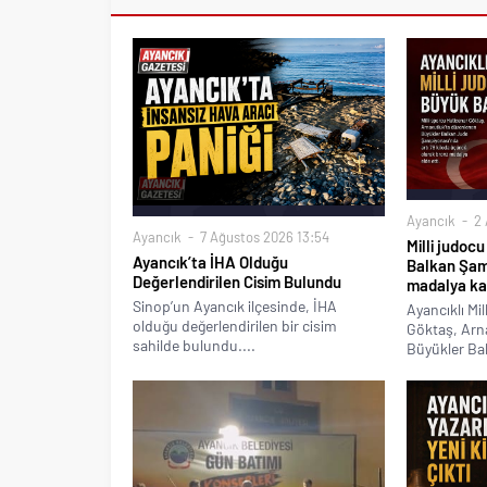
Ayancık
2 
Ayancık
7 Ağustos 2026 13:54
Milli judoc
Ayancık’ta İHA Olduğu
Balkan Şam
Değerlendirilen Cisim Bulundu
madalya ka
Sinop’un Ayancık ilçesinde, İHA
Ayancıklı Mi
olduğu değerlendirilen bir cisim
Göktaş, Arn
sahilde bulundu....
Büyükler Ba