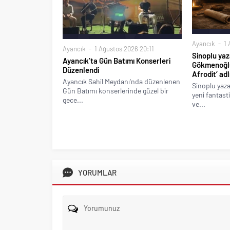
Ayancık
1 
Ayancık
1 Ağustos 2026 20:11
Sinoplu yaz
Ayancık’ta Gün Batımı Konserleri
Gökmenoğlu
Düzenlendi
Afrodit’ ad
Ayancık Sahil Meydanı'nda düzenlenen
Sinoplu yaz
Gün Batımı konserlerinde güzel bir
yeni fantast
gece...
ve...
YORUMLAR