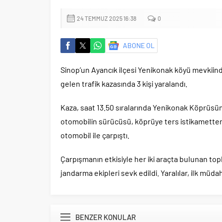
24 TEMMUZ 2025 16:38
0
ABONE OL
Sinop’un Ayancık ilçesi Yenikonak köyü mevkiin
gelen trafik kazasında 3 kişi yaralandı.
Kaza, saat 13.50 sıralarında Yenikonak Köprüsün
otomobilin sürücüsü, köprüye ters istikametten 
otomobil ile çarpıştı.
Çarpışmanın etkisiyle her iki araçta bulunan topl
jandarma ekipleri sevk edildi. Yaralılar, ilk müd
BENZER KONULAR