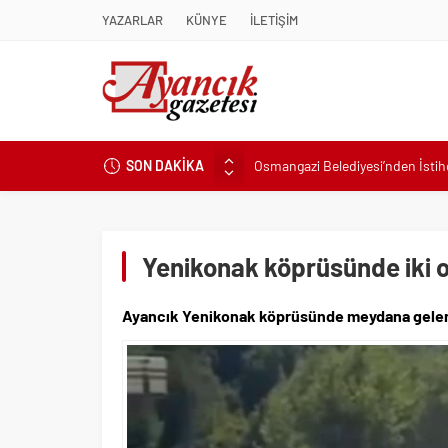
YAZARLAR
KÜNYE
İLETİŞİM
Osmangazi Belediyesi’nden İsti
SON DAKİKA
Başkan Eşki’den Çamdibi çıkarma
Konak’ta imzalar fırsat eşitliği içi
Başkan Hatice Gençay: “Didim’in
Yenikonak köprüsünde iki o
K. Menderes’te AKTAŞ Bereketi
Başkan Hatice Gençay: “Didim’i
Ayancık Yenikonak köprüsünde meydana gelen tr
Başkan Çerçioğlu’ndan 7 Eylül T
Başkan Hatice Gençay: “Kadınlar
Torbalı’nın kuru domates emekçil
Küçük işletmeler büyük siber risk