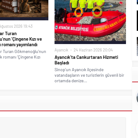
Ağustos 2026 19:43
ar Turan
’nun ‘Çingene Kızı ve
lı romanı yayımlandı
Ayancık
24 Haziran 2026 20:04
ar Turan Gökmenoğlu'nun
ik romanı 'Çingene Kızı
Ayancık’ta Cankurtaran Hizmeti
Başladı
Sinop'un Ayancık ilçesinde
vatandaşların ve turistlerin güvenli bir
ortamda denize...