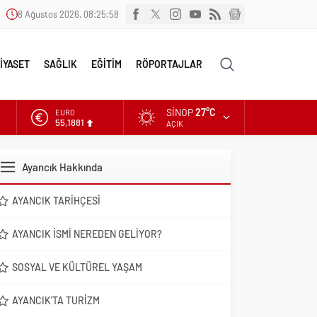
8 Ağustos 2026, 08:25:59
İYASET
SAĞLIK
EĞİTİM
RÖPORTAJLAR
SINOP
27°C
EURO
55,1881
AÇIK
ALTIN
6.660,55
Ayancık Hakkında
DOLAR
47,7111
AYANCIK TARIHÇESI
AYANCIK İSMI NEREDEN GELIYOR?
SOSYAL VE KÜLTÜREL YAŞAM
AYANCIK’TA TURIZM