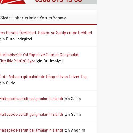
Sizde Haberlerimize Yorum Yapınız
Toy Poodle Özellikleri, Bakımı ve Sahiplenme Rehberi
için
Burak adıgüzel
Burhaniye’de Yol Yapım ve Onarım Çalışmaları
Titizlikle Yürütülüyor
için
BuHraniyeli
Ordu Aybastı güreşlerinde Başpehlivan Erkan Taş
için
Sude
Maltepe’de asfalt çalışmaları hızlandı
için
Sahin
Maltepe’de asfalt çalışmaları hızlandı
için
Sahin
Maltepe’de asfalt çalışmaları hızlandı
için
Anonim