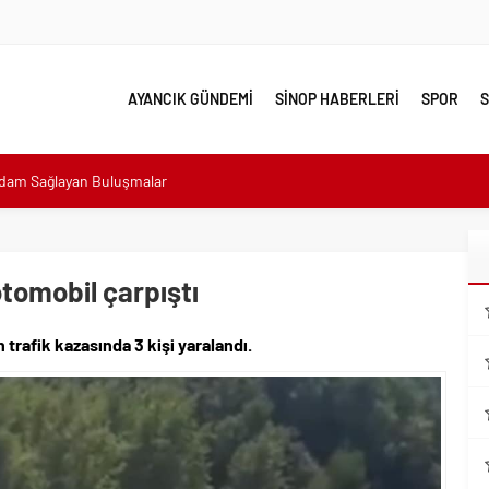
AYANCIK GÜNDEMİ
SİNOP HABERLERİ
SPOR
S
hdam Sağlayan Buluşmalar
sı: “Halkımızın içinde, Bornova’nın hizmetindeyiz”
n atıldı
 Minik Ev Sahiplerine Sahip Çıkmaya Devam Edeceğiz”
tomobil çarpıştı
n Her Noktasında Gece Gündüz Sahadayız”
afik kazasında 3 kişi yaralandı.
emalı Ödüllü Resim, Şiir ve Kompozisyon Yarışması
ımızın Üretim Gücünü Destekliyoruz”
eri yalnız bırakılmadı
lerle karşı karşıya