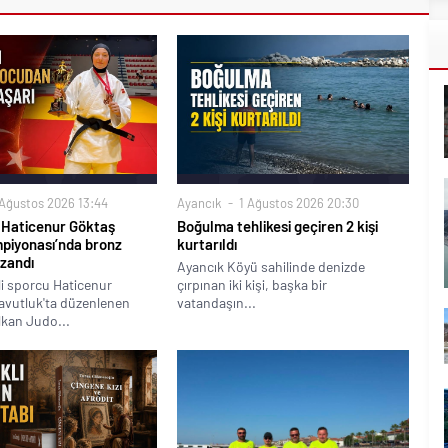
Ağustos 2026 13:44
Ayancık
1 Ağustos 2026 20:30
u Haticenur Göktaş
Boğulma tehlikesi geçiren 2 kişi
piyonası’nda bronz
kurtarıldı
zandı
Ayancık Köyü sahilinde denizde
lli sporcu Haticenur
çırpınan iki kişi, başka bir
avutluk'ta düzenlenen
vatandaşın...
lkan Judo...