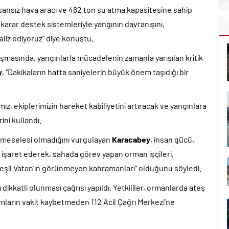
 insansız hava aracı ve 462 ton su atma kapasitesine sahip
arar destek sistemleriyle yangının davranışını,
naliz ediyoruz” diye konuştu.
şmasında, yangınlarla mücadelenin zamanla yarışılan kritik
y
, “Dakikaların hatta saniyelerin büyük önem taşıdığı bir
z, ekiplerimizin hareket kabiliyetini artıracak ve yangınlara
ni kullandı.
 meselesi olmadığını vurgulayan
Karacabey
, insan gücü,
işaret ederek, sahada görev yapan orman işçileri,
Yeşil Vatan’ın görünmeyen kahramanları” olduğunu söyledi.
dikkatli olunması çağrısı yapıldı. Yetkililer, ormanlarda ateş
mların vakit kaybetmeden 112 Acil Çağrı Merkezi’ne