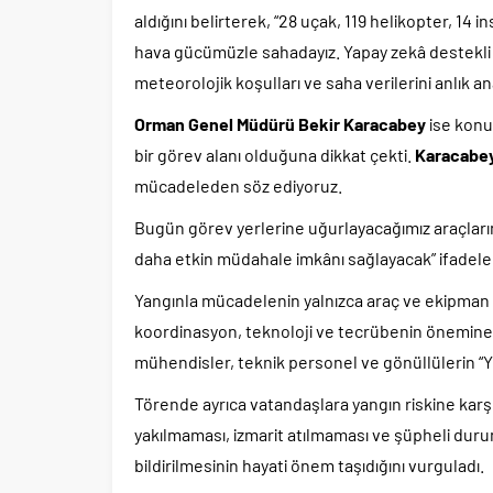
aldığını belirterek, “28 uçak, 119 helikopter, 14
hava gücümüzle sahadayız. Yapay zekâ destekli k
meteorolojik koşulları ve saha verilerini anlık a
Orman Genel Müdürü Bekir Karacabey
ise konu
bir görev alanı olduğuna dikkat çekti.
Karacabe
mücadeleden söz ediyoruz.
Bugün görev yerlerine uğurlayacağımız araçlarımı
daha etkin müdahale imkânı sağlayacak” ifadeleri
Yangınla mücadelenin yalnızca araç ve ekipman
koordinasyon, teknoloji ve tecrübenin önemine 
mühendisler, teknik personel ve gönüllülerin “
Törende ayrıca vatandaşlara yangın riskine karşı 
yakılmaması, izmarit atılmaması ve şüpheli duru
bildirilmesinin hayati önem taşıdığını vurguladı.