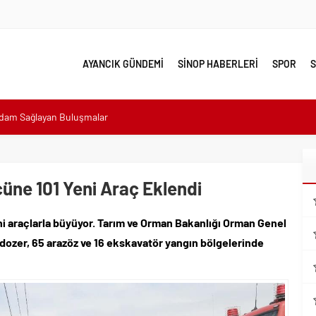
AYANCIK GÜNDEMİ
SİNOP HABERLERİ
SPOR
S
hdam Sağlayan Buluşmalar
sı: “Halkımızın içinde, Bornova’nın hizmetindeyiz”
n atıldı
 Minik Ev Sahiplerine Sahip Çıkmaya Devam Edeceğiz”
üne 101 Yeni Araç Eklendi
n Her Noktasında Gece Gündüz Sahadayız”
i araçlarla büyüyor. Tarım ve Orman Bakanlığı Orman Genel
emalı Ödüllü Resim, Şiir ve Kompozisyon Yarışması
ozer, 65 arazöz ve 16 ekskavatör yangın bölgelerinde
ımızın Üretim Gücünü Destekliyoruz”
.
eri yalnız bırakılmadı
lerle karşı karşıya