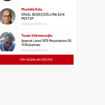
Mustafa Kılıç
ERDAL BEŞİKÇİOĞLU’NA AÇIK
MEKTUP
22 Haziran 2026 12:47
Turan Gökmenoğlu
Ayancık Lisesi 1975 Mezunlarının 50.
Yıl Buluşması
18 Temmuz 2025 16:40
Adil Yıldız
TÜM YAZARLARI GÖSTER
Bu Sene Fenerbahçe Ülke Puanlarını
Sırtladı
1 Eylül 2023 15:10
Ali Oral
Üniversite Tercihleri İçin Öneriler
2 Ağustos 2023 16:03