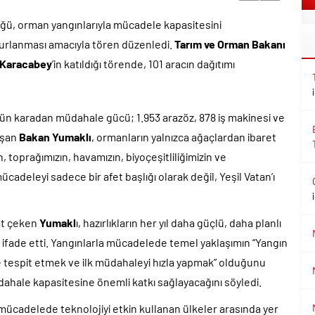
ü, orman yangınlarıyla mücadele kapasitesini
ğurlanması amacıyla tören düzenledi.
Tarım ve Orman Bakanı
 Karacabey
’in katıldığı törende, 101 aracın dağıtımı
nün karadan müdahale gücü; 1.953 arazöz, 878 iş makinesi ve
uşan
Bakan Yumaklı
, ormanların yalnızca ağaçlardan ibaret
 toprağımızın, havamızın, biyoçeşitliliğimizin ve
cadeleyi sadece bir afet başlığı olarak değil, Yeşil Vatan’ı
kat çeken
Yumakl
ı, hazırlıkların her yıl daha güçlü, daha planlı
 ifade etti. Yangınlarla mücadelede temel yaklaşımın “Yangın
 tespit etmek ve ilk müdahaleyi hızla yapmak” olduğunu
dahale kapasitesine önemli katkı sağlayacağını söyledi.
 mücadelede teknolojiyi etkin kullanan ülkeler arasında yer