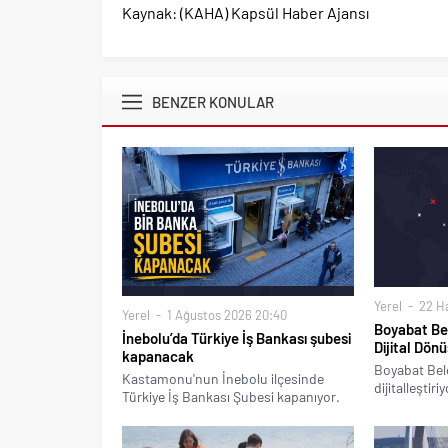
Kaynak: (KAHA) Kapsül Haber Ajansı
BENZER KONULAR
Yerel
22 Ha
Yerel
1 Ağustos 2026 20:40
Boyabat Bel
İnebolu’da Türkiye İş Bankası şubesi
Dijital Dön
kapanacak
Boyabat Bele
Kastamonu'nun İnebolu ilçesinde
dijitalleştiriy
Türkiye İş Bankası Şubesi kapanıyor.