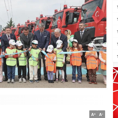
A
A
+
-