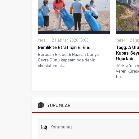
Yerel
2 Haziran 2026 16:06
Yerel
2 Haz
Gemlik’te Etraf İçin El Ele:
Togg, A Ulu
Kupası Sey
Borusan Grubu, 5 Haziran Dünya
Uğurladı
Çevre Günü kapsamında deniz
ekosistemini...
Türkiye’nin 
veren kürese
bu...
YORUMLAR