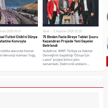
iran 2026 16:01
Yerel
2 Haziran 2026 15:20
sal Futbol Ekibi’ni Dünya
75 Binden Fazla Bireye Tabiat Şuuru
ahatine Konvoyla
Kazandıran Projede Yeni Gayeler
Belirlendi
mobilite alanında hizmet
Vodafone, WWF-Türkiye ve Habitat
l teknoloji markası Togg,
Derneği’nin başlattığı “Dünya İçin
Lazım” projesi birinci yılını
tamamladı. Elektronik atıkların...