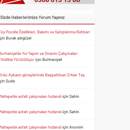
Sizde Haberlerimize Yorum Yapınız
Toy Poodle Özellikleri, Bakımı ve Sahiplenme Rehberi
için
Burak adıgüzel
Burhaniye’de Yol Yapım ve Onarım Çalışmaları
Titizlikle Yürütülüyor
için
BuHraniyeli
Ordu Aybastı güreşlerinde Başpehlivan Erkan Taş
için
Sude
Maltepe’de asfalt çalışmaları hızlandı
için
Sahin
Maltepe’de asfalt çalışmaları hızlandı
için
Sahin
Maltepe’de asfalt çalışmaları hızlandı
için
Anonim