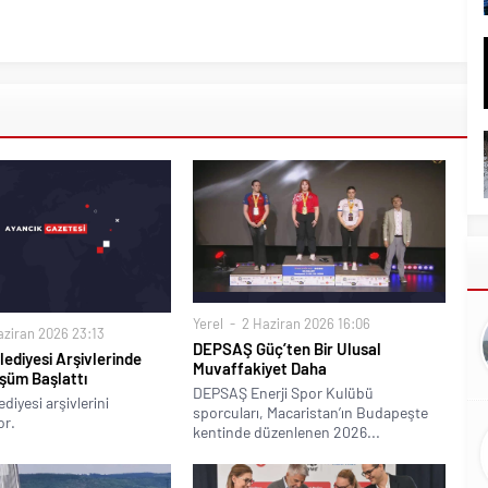
Yerel
2 Haziran 2026 16:06
ziran 2026 23:13
DEPSAŞ Güç’ten Bir Ulusal
ediyesi Arşivlerinde
Muvaffakiyet Daha
üşüm Başlattı
DEPSAŞ Enerji Spor Kulübü
diyesi arşivlerini
sporcuları, Macaristan’ın Budapeşte
or.
kentinde düzenlenen 2026...