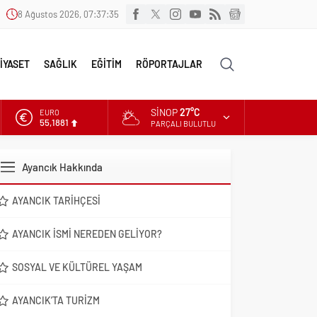
8 Ağustos 2026, 07:37:36
İYASET
SAĞLIK
EĞİTİM
RÖPORTAJLAR
SINOP
27°C
EURO
55,1881
PARÇALI BULUTLU
ALTIN
6.660,55
Ayancık Hakkında
DOLAR
47,7111
AYANCIK TARIHÇESI
AYANCIK İSMI NEREDEN GELIYOR?
SOSYAL VE KÜLTÜREL YAŞAM
AYANCIK’TA TURIZM