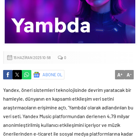
Başkan Altay: ‘Bosna Hersek Mahallemizdeki Fera Şubemizi
bu yıl itibariyle açmayı planlıyoruz’
15 HAZIRAN 2025 10:58
0
A
A
ABONE OL
+
-
Yandex, öneri sistemleri teknolojisinde devrim yaratacak bir
hamleyle, dünyanın en kapsamlı etkileşim veri setini
araştırmacıların erişimine açtı. ‘Yambda’ olarak adlandırılan bu
veri seti, Yandex Music platformundan derlenen 4,79 milyar
anonimleştirilmiş kullanıcı etkileşimini içeriyor ve müzik
önerilerinden e-ticaret ile sosyal medya platformlarına kadar