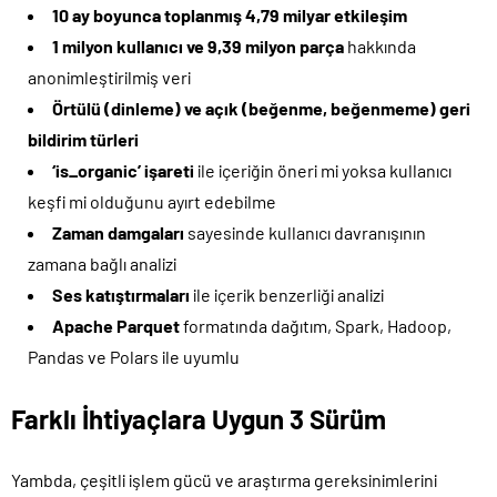
10 ay boyunca toplanmış 4,79 milyar etkileşim
1 milyon kullanıcı ve 9,39 milyon parça
hakkında
anonimleştirilmiş veri
Örtülü (dinleme) ve açık (beğenme, beğenmeme) geri
bildirim türleri
‘is_organic’ işareti
ile içeriğin öneri mi yoksa kullanıcı
keşfi mi olduğunu ayırt edebilme
Zaman damgaları
sayesinde kullanıcı davranışının
zamana bağlı analizi
Ses katıştırmaları
ile içerik benzerliği analizi
Apache Parquet
formatında dağıtım, Spark, Hadoop,
Pandas ve Polars ile uyumlu
Farklı İhtiyaçlara Uygun 3 Sürüm
Yambda, çeşitli işlem gücü ve araştırma gereksinimlerini