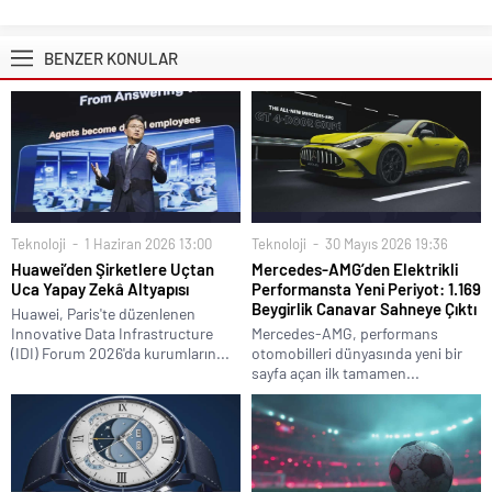
BENZER KONULAR
Teknoloji
1 Haziran 2026 13:00
Teknoloji
30 Mayıs 2026 19:36
Huawei’den Şirketlere Uçtan
Mercedes-AMG’den Elektrikli
Uca Yapay Zekâ Altyapısı
Performansta Yeni Periyot: 1.169
Beygirlik Canavar Sahneye Çıktı
Huawei, Paris'te düzenlenen
Innovative Data Infrastructure
Mercedes-AMG, performans
(IDI) Forum 2026'da kurumların...
otomobilleri dünyasında yeni bir
sayfa açan ilk tamamen...