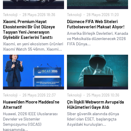
Teknoloji
28 Mayıs 2026 18:36
Teknoloji
28 Mayıs 2026 11:20
Xiaomi, Premium Hayat
Düzmece FIFA Web Siteleri
Ekosistemini Bir Üst Düzeye
Futbolseverleri Maksat Alıyor!
Taşıyan Yeni Jenerasyon
Amerika Birleşik Devletleri, Kanada
Giyilebilir Eserlerini Tanıttı
ve Meksika'da düzenlenecek 2026
Xiaomi, en yeni ekosistem ürünleri
FIFA Dünya...
Xiaomi Watch S5 46mm, Xiaomi...
Teknoloji
26 Mayıs 2026 22:37
Teknoloji
25 Mayıs 2026 10:36
Huawei’den Moore Maddesi’ne
Çin İlişkili Webworm Avrupa’da
Alternatif
Hükümetleri Gaye Aldı
Huawei, 2026 IEEE Uluslararası
Siber güvenlik alanında dünya
Devreler ve Sistemler
lideri olan ESET, başlangıçta
Sempozyumu (ISCAS)
Asya'daki kuruluşları...
kapsamında...