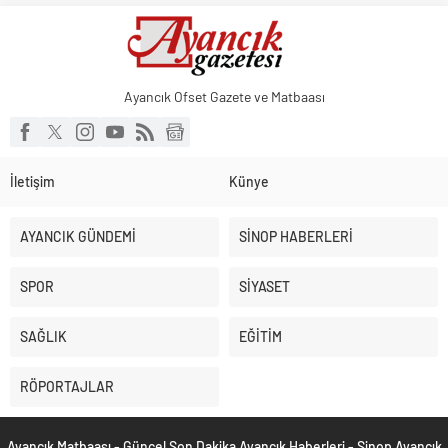
Ayancık Ofset Gazete ve Matbaası
İletişim
Künye
AYANCIK GÜNDEMİ
SİNOP HABERLERİ
SPOR
SİYASET
SAĞLIK
EĞİTİM
RÖPORTAJLAR
Ayancık Matbaası - Güncel Son Dakika Ayancık Haberleri - Sinop Ayancık