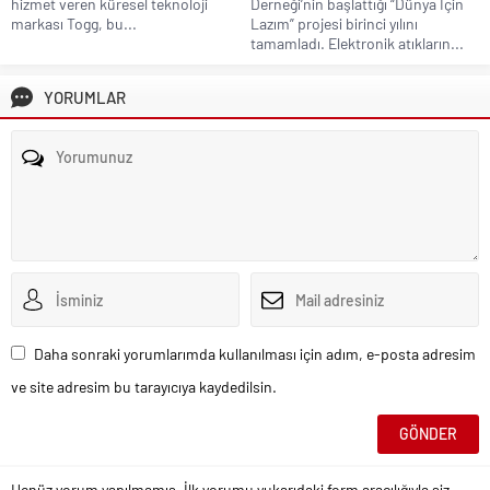
hizmet veren küresel teknoloji
Derneği’nin başlattığı “Dünya İçin
markası Togg, bu...
Lazım” projesi birinci yılını
tamamladı. Elektronik atıkların...
YORUMLAR
Daha sonraki yorumlarımda kullanılması için adım, e-posta adresim
ve site adresim bu tarayıcıya kaydedilsin.
Henüz yorum yapılmamış. İlk yorumu yukarıdaki form aracılığıyla siz