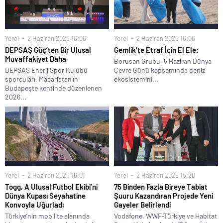
Yerel
2 Haziran 2026 16:06
Yerel
2 Haziran 2026 16:06
DEPSAŞ Güç’ten Bir Ulusal
Gemlik’te Etraf İçin El Ele:
Muvaffakiyet Daha
Borusan Grubu, 5 Haziran Dünya
DEPSAŞ Enerji Spor Kulübü
Çevre Günü kapsamında deniz
sporcuları, Macaristan’ın
ekosistemini...
Budapeşte kentinde düzenlenen
2026...
Yerel
2 Haziran 2026 16:01
Yerel
2 Haziran 2026 15:20
Togg, A Ulusal Futbol Ekibi’ni
75 Binden Fazla Bireye Tabiat
Dünya Kupası Seyahatine
Şuuru Kazandıran Projede Yeni
Konvoyla Uğurladı
Gayeler Belirlendi
Türkiye’nin mobilite alanında
Vodafone, WWF-Türkiye ve Habitat