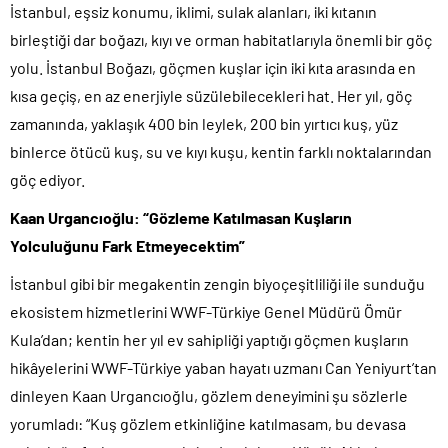
İstanbul, eşsiz konumu, iklimi, sulak alanları, iki kıtanın
birleştiği dar boğazı, kıyı ve orman habitatlarıyla önemli bir göç
yolu. İstanbul Boğazı, göçmen kuşlar için iki kıta arasında en
kısa geçiş, en az enerjiyle süzülebilecekleri hat. Her yıl, göç
zamanında, yaklaşık 400 bin leylek, 200 bin yırtıcı kuş, yüz
binlerce ötücü kuş, su ve kıyı kuşu, kentin farklı noktalarından
göç ediyor.
Kaan Urgancıoğlu: “Gözleme Katılmasan Kuşların
Yolculuğunu Fark Etmeyecektim”
İstanbul gibi bir megakentin zengin biyoçeşitliliği ile sunduğu
ekosistem hizmetlerini WWF-Türkiye Genel Müdürü Ömür
Kula’dan; kentin her yıl ev sahipliği yaptığı göçmen kuşların
hikâyelerini WWF-Türkiye yaban hayatı uzmanı Can Yeniyurt’tan
dinleyen Kaan Urgancıoğlu, gözlem deneyimini şu sözlerle
yorumladı: “Kuş gözlem etkinliğine katılmasam, bu devasa