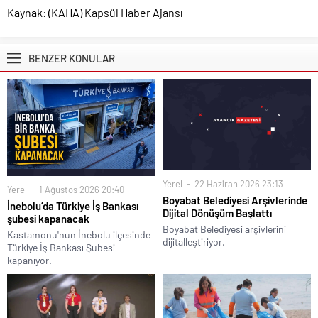
Kaynak: (KAHA) Kapsül Haber Ajansı
BENZER KONULAR
Yerel
22 Haziran 2026 23:13
Yerel
1 Ağustos 2026 20:40
Boyabat Belediyesi Arşivlerinde
İnebolu’da Türkiye İş Bankası
Dijital Dönüşüm Başlattı
şubesi kapanacak
Boyabat Belediyesi arşivlerini
Kastamonu'nun İnebolu ilçesinde
dijitalleştiriyor.
Türkiye İş Bankası Şubesi
kapanıyor.