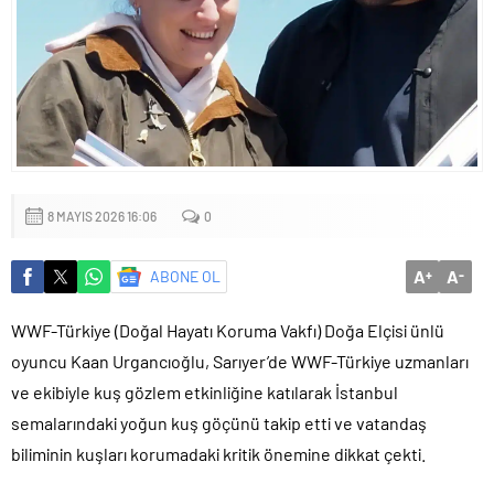
Küçük işletmeler büyük siber risklerle karşı karşıya
8 MAYIS 2026 16:06
0
A
A
ABONE OL
+
-
WWF-Türkiye (Doğal Hayatı Koruma Vakfı) Doğa Elçisi ünlü
oyuncu Kaan Urgancıoğlu, Sarıyer’de WWF-Türkiye uzmanları
ve ekibiyle kuş gözlem etkinliğine katılarak İstanbul
semalarındaki yoğun kuş göçünü takip etti ve vatandaş
biliminin kuşları korumadaki kritik önemine dikkat çekti.