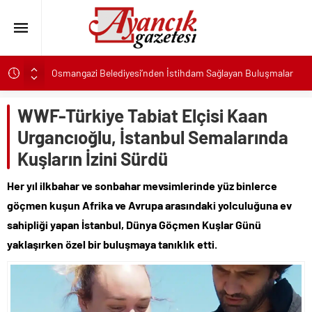
Osmangazi Belediyesi’nden İstihdam Sağlayan Buluşmalar
Başkan Eşki’den Çamdibi çıkarması: “Halkımızın içinde,
Bornova’nın hizmetindeyiz”
WWF-Türkiye Tabiat Elçisi Kaan
Konak’ta imzalar fırsat eşitliği için atıldı
Urgancıoğlu, İstanbul Semalarında
Başkan Hatice Gençay: “Didim’in Minik Ev Sahiplerine Sahip
Kuşların İzini Sürdü
Çıkmaya Devam Edeceğiz”
K. Menderes’te AKTAŞ Bereketi
Her yıl ilkbahar ve sonbahar mevsimlerinde yüz binlerce
göçmen kuşun Afrika ve Avrupa arasındaki yolculuğuna ev
Başkan Hatice Gençay: “Didim’in Her Noktasında Gece
Gündüz Sahadayız”
sahipliği yapan İstanbul, Dünya Göçmen Kuşlar Günü
Başkan Çerçioğlu’ndan 7 Eylül Temalı Ödüllü Resim, Şiir ve
yaklaşırken özel bir buluşmaya tanıklık etti.
Kompozisyon Yarışması
Başkan Hatice Gençay: “Kadınlarımızın Üretim Gücünü
Destekliyoruz”
Torbalı’nın kuru domates emekçileri yalnız bırakılmadı