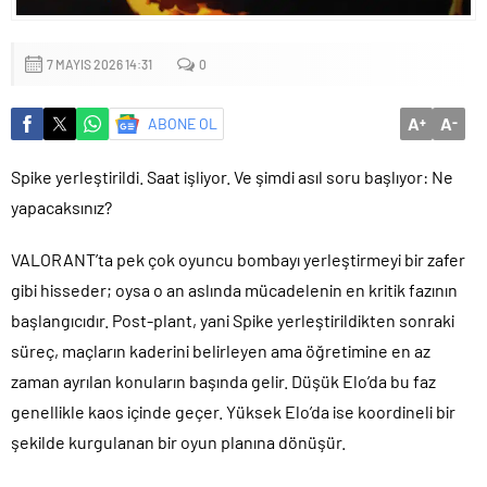
Başkan Çerçioğlu’ndan Kuyucak’ta ulaşım yatırımı
7 MAYIS 2026 14:31
0
A
A
ABONE OL
+
-
Spike yerleştirildi. Saat işliyor. Ve şimdi asıl soru başlıyor: Ne
yapacaksınız?
VALORANT’ta pek çok oyuncu bombayı yerleştirmeyi bir zafer
gibi hisseder; oysa o an aslında mücadelenin en kritik fazının
başlangıcıdır. Post-plant, yani Spike yerleştirildikten sonraki
süreç, maçların kaderini belirleyen ama öğretimine en az
zaman ayrılan konuların başında gelir. Düşük Elo’da bu faz
genellikle kaos içinde geçer. Yüksek Elo’da ise koordineli bir
şekilde kurgulanan bir oyun planına dönüşür.