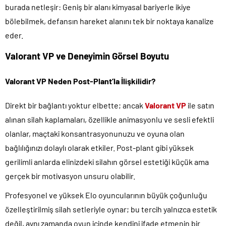
burada netleşir: Geniş bir alanı kimyasal bariyerle ikiye
bölebilmek, defansın hareket alanını tek bir noktaya kanalize
eder.
Valorant VP ve Deneyimin Görsel Boyutu
Valorant VP Neden Post-Plant’la İlişkilidir?
Direkt bir bağlantı yoktur elbette; ancak
Valorant VP
ile satın
alınan silah kaplamaları, özellikle animasyonlu ve sesli efektli
olanlar, maçtaki konsantrasyonunuzu ve oyuna olan
bağlılığınızı dolaylı olarak etkiler. Post-plant gibi yüksek
gerilimli anlarda elinizdeki silahın görsel estetiği küçük ama
gerçek bir motivasyon unsuru olabilir.
Profesyonel ve yüksek Elo oyuncularının büyük çoğunluğu
özelleştirilmiş silah setleriyle oynar; bu tercih yalnızca estetik
değil, aynı zamanda oyun içinde kendini ifade etmenin bir