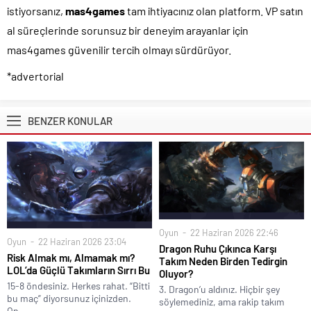
istiyorsanız,
mas4games
tam ihtiyacınız olan platform. VP satın
al süreçlerinde sorunsuz bir deneyim arayanlar için
mas4games güvenilir tercih olmayı sürdürüyor.
*advertorial
BENZER KONULAR
Oyun
22 Haziran 2026 22:46
Oyun
22 Haziran 2026 23:04
Dragon Ruhu Çıkınca Karşı
Risk Almak mı, Almamak mı?
Takım Neden Birden Tedirgin
LOL’da Güçlü Takımların Sırrı Bu
Oluyor?
15-8 öndesiniz. Herkes rahat. “Bitti
3. Dragon’u aldınız. Hiçbir şey
bu maç” diyorsunuz içinizden.
söylemediniz, ama rakip takım
On...