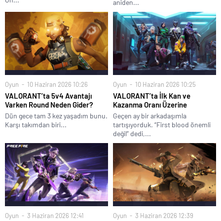
aniden...
Oyun
10 Haziran 2026 10:26
Oyun
10 Haziran 2026 10:25
VALORANT’ta 5v4 Avantajı
VALORANT’ta İlk Kan ve
Varken Round Neden Gider?
Kazanma Oranı Üzerine
Dün gece tam 3 kez yaşadım bunu.
Geçen ay bir arkadaşımla
Karşı takımdan biri...
tartışıyorduk. “First blood önemli
değil” dedi,...
Oyun
3 Haziran 2026 12:41
Oyun
3 Haziran 2026 12:39