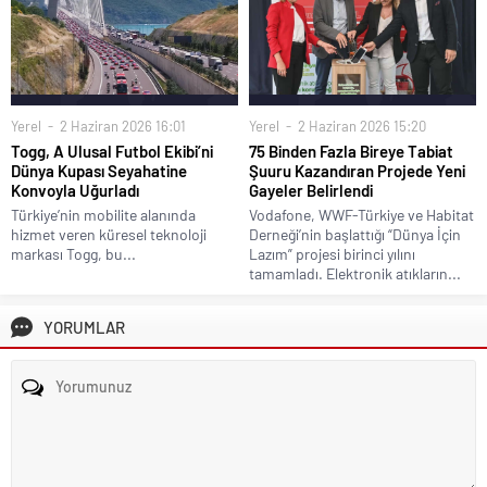
Yerel
2 Haziran 2026 16:01
Yerel
2 Haziran 2026 15:20
Togg, A Ulusal Futbol Ekibi’ni
75 Binden Fazla Bireye Tabiat
Dünya Kupası Seyahatine
Şuuru Kazandıran Projede Yeni
Konvoyla Uğurladı
Gayeler Belirlendi
Türkiye’nin mobilite alanında
Vodafone, WWF-Türkiye ve Habitat
hizmet veren küresel teknoloji
Derneği’nin başlattığı “Dünya İçin
markası Togg, bu...
Lazım” projesi birinci yılını
tamamladı. Elektronik atıkların...
YORUMLAR