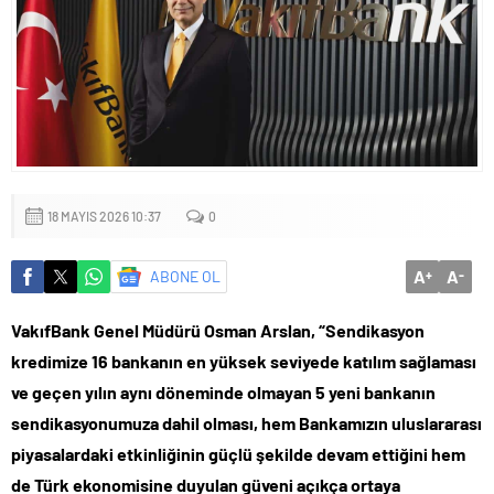
Küçük işletmeler büyük siber risklerle karşı karşıya
18 MAYIS 2026 10:37
0
A
A
ABONE OL
+
-
VakıfBank Genel Müdürü Osman Arslan, “Sendikasyon
kredimize 16 bankanın en yüksek seviyede katılım sağlaması
ve geçen yılın aynı döneminde olmayan 5 yeni bankanın
sendikasyonumuza dahil olması, hem Bankamızın uluslararası
piyasalardaki etkinliğinin güçlü şekilde devam ettiğini hem
de Türk ekonomisine duyulan güveni açıkça ortaya