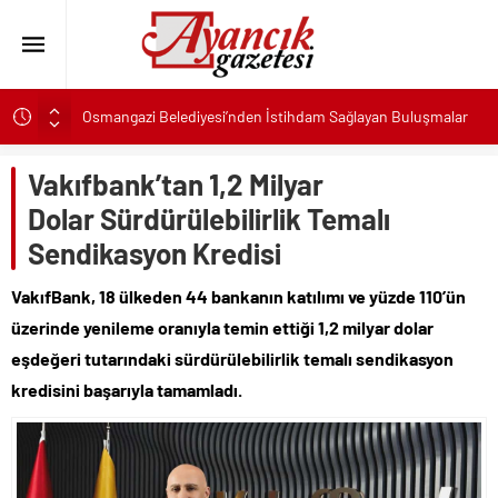
Osmangazi Belediyesi’nden İstihdam Sağlayan Buluşmalar
Başkan Eşki’den Çamdibi çıkarması: “Halkımızın içinde,
Bornova’nın hizmetindeyiz”
Vakıfbank’tan 1,2 Milyar
Konak’ta imzalar fırsat eşitliği için atıldı
Dolar Sürdürülebilirlik Temalı
Başkan Hatice Gençay: “Didim’in Minik Ev Sahiplerine Sahip
Sendikasyon Kredisi
Çıkmaya Devam Edeceğiz”
K. Menderes’te AKTAŞ Bereketi
VakıfBank, 18 ülkeden 44 bankanın katılımı ve yüzde 110’ün
üzerinde yenileme oranıyla temin ettiği 1,2 milyar dolar
Başkan Hatice Gençay: “Didim’in Her Noktasında Gece
Gündüz Sahadayız”
eşdeğeri tutarındaki sürdürülebilirlik temalı sendikasyon
Başkan Çerçioğlu’ndan 7 Eylül Temalı Ödüllü Resim, Şiir ve
kredisini başarıyla tamamladı.
Kompozisyon Yarışması
Başkan Hatice Gençay: “Kadınlarımızın Üretim Gücünü
Destekliyoruz”
Torbalı’nın kuru domates emekçileri yalnız bırakılmadı