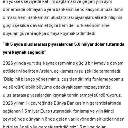
en yüksek seviyede katılım sağlaması ve geçen yılın aynı
döneminde olmayan 5 yeni bankanın sendikasyonumuza dahil
olması, hem Bankamızın uluslararası piyasalardaki etkinliğinin
güçlü şekilde devam ettiğini hem de Türk ekonomisine
duyulan güveni açıkça ortaya koymaktadır” dedi.
“İlk 5 ayda uluslararası piyasalardan 5,8 milyar dolar tutarında
yeni kaynak sağladık”
2026 yılında yurt dışı kaynak teminine güçlü bir ivmeyle devam
ettiklerini belirten Arslan, açıklamasını şu şekilde tamamladı:
“Disiplinli bilanço yönetimimiz, çeşitlendirilmiş fonlama yapımız
ve sürdürülebilir büyüme odaklı yaklaşımımız sayesinde
uluslararası piyasalardan kaynak temin etmeyi sürdürüyoruz.
2026 yılının ilk çeyreğinde Dünya Bankası’nın garantisi altında
sağlanan 1,5 milyar Euro tutarındaki fonlama ve yılın ikinci
çeyreğinde dünyanın önde gelen varlık yönetim şirketlerinden
biri olan Apollo ile gerçekleştirdiğimiz 1,3 milyar dolar