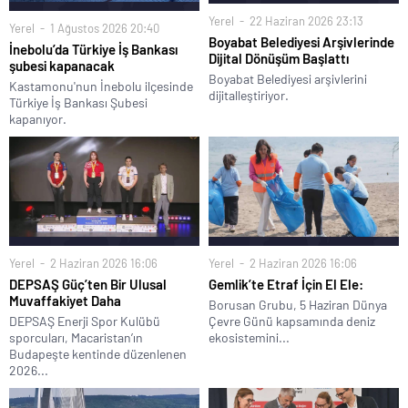
Yerel
22 Haziran 2026 23:13
Yerel
1 Ağustos 2026 20:40
Boyabat Belediyesi Arşivlerinde
İnebolu’da Türkiye İş Bankası
Dijital Dönüşüm Başlattı
şubesi kapanacak
Boyabat Belediyesi arşivlerini
Kastamonu'nun İnebolu ilçesinde
dijitalleştiriyor.
Türkiye İş Bankası Şubesi
kapanıyor.
Yerel
2 Haziran 2026 16:06
Yerel
2 Haziran 2026 16:06
DEPSAŞ Güç’ten Bir Ulusal
Gemlik’te Etraf İçin El Ele:
Muvaffakiyet Daha
Borusan Grubu, 5 Haziran Dünya
DEPSAŞ Enerji Spor Kulübü
Çevre Günü kapsamında deniz
sporcuları, Macaristan’ın
ekosistemini...
Budapeşte kentinde düzenlenen
2026...