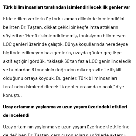
Türk bilim insanları tarafından isimlendirilecek ilk genler var
Elde edilen verilerin üç farklı zaman diliminde incelendiğini
belirten Dr. Taştan, dikkat çekici bir keşfe imza attıklarını
söyledi ve “Henüz isimlendirilmemiş, fonksiyonu bilinmeyen
LOC genleri üzerinde çalıştık. Dünya koşullarında neredeyse
hiç ifade edilmeyen bazı genlerin, uzayda günler geçtikçe
aktifleştiğini gördük. Yaklaşık 60’tan fazla LOC genini inceledik
ve bunlardan 6 tanesinin doğrudan mikrogravite ile ilişkili
olduğunu ortaya koyduk. Bu genler, Türk bilim insanları
tarafından isimlendirilecek ilk genler arasında olacak.” diye
konuştu.
Uzay ortamının yaşlanma ve uzun yaşam üzerindeki etkileri
de incelendi
Uzay ortamının yaşlanma ve uzun yaşam üzerindeki etkilerine
de değinen Dr. Taştan, çarpıcı sonuçları şu sözlerle aktardı: