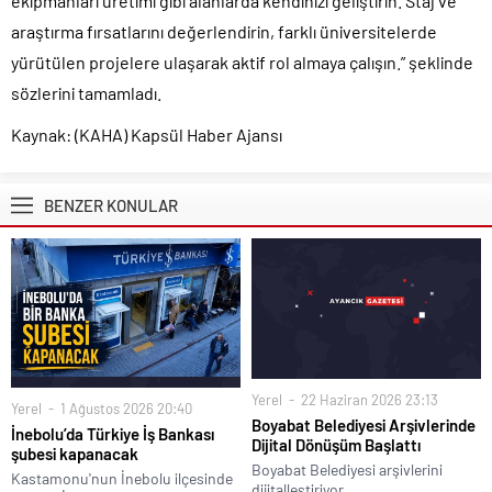
ekipmanları üretimi gibi alanlarda kendinizi geliştirin. Staj ve
araştırma fırsatlarını değerlendirin, farklı üniversitelerde
yürütülen projelere ulaşarak aktif rol almaya çalışın.” şeklinde
sözlerini tamamladı.
Kaynak: (KAHA) Kapsül Haber Ajansı
BENZER KONULAR
Yerel
22 Haziran 2026 23:13
Yerel
1 Ağustos 2026 20:40
Boyabat Belediyesi Arşivlerinde
İnebolu’da Türkiye İş Bankası
Dijital Dönüşüm Başlattı
şubesi kapanacak
Boyabat Belediyesi arşivlerini
Kastamonu'nun İnebolu ilçesinde
dijitalleştiriyor.