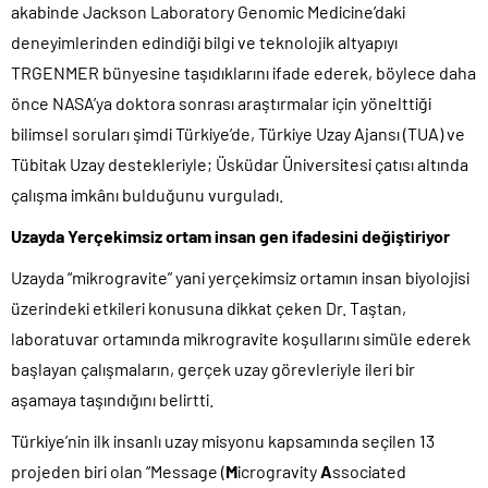
akabinde Jackson Laboratory Genomic Medicine’daki
deneyimlerinden edindiği bilgi ve teknolojik altyapıyı
TRGENMER bünyesine taşıdıklarını ifade ederek, böylece daha
önce NASA’ya doktora sonrası araştırmalar için yönelttiği
bilimsel soruları şimdi Türkiye’de, Türkiye Uzay Ajansı (TUA) ve
Tübitak Uzay destekleriyle; Üsküdar Üniversitesi çatısı altında
çalışma imkânı bulduğunu vurguladı.
Uzayda Yerçekimsiz ortam insan gen ifadesini değiştiriyor
Uzayda “mikrogravite” yani yerçekimsiz ortamın insan biyolojisi
üzerindeki etkileri konusuna dikkat çeken Dr. Taştan,
laboratuvar ortamında mikrogravite koşullarını simüle ederek
başlayan çalışmaların, gerçek uzay görevleriyle ileri bir
aşamaya taşındığını belirtti.
Türkiye’nin ilk insanlı uzay misyonu kapsamında seçilen 13
projeden biri olan “Message (
M
icrogravity
A
ssociated