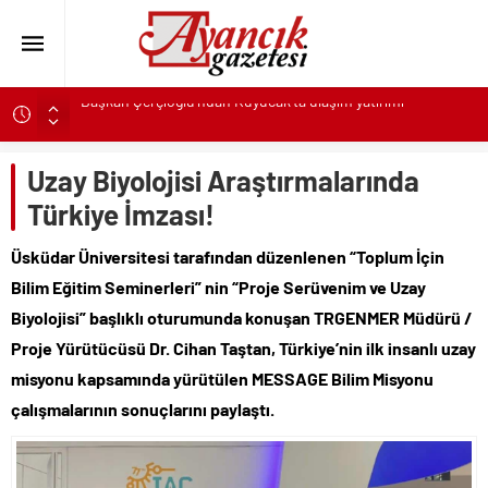
Canik’te Tüm Çocuklar Hediyelerine Kavuşuyor
Karşıyaka’nın patileri, yeni yuvalarına kavuşmayı bekliyor
Uzay Biyolojisi Araştırmalarında
Karabağlar Belediyesi Zabıtasında aday memurlar asil devlet
memuru oldu
Türkiye İmzası!
TeosFest 2026, “yarın 2027 için başlıyoruz” mesajıyla sona
Üsküdar Üniversitesi tarafından düzenlenen “Toplum İçin
erdi
Bilim Eğitim Seminerleri” nin “Proje Serüvenim ve Uzay
ASAT’tan eş zamanlı altyapı ve asfalt çalışması
Biyolojisi” başlıklı oturumunda konuşan TRGENMER Müdürü /
Türk Kızılay Gazze’de artan salgın hastalıklara karşı hijyen kiti
ve temiz içme suyu dağıtıyor
Proje Yürütücüsü Dr. Cihan Taştan, Türkiye’nin ilk insanlı uzay
Selçuklu’da yollar yenileniyor ulaşım daha konforlu hale
misyonu kapsamında yürütülen MESSAGE Bilim Misyonu
geliyor
çalışmalarının sonuçlarını paylaştı.
Başkan Çerçioğlu’ndan Köşk’te altyapı yatırımı
Başkan Altay: ‘Bosna Hersek Mahallemizdeki Fera Şubemizi
bu yıl itibariyle açmayı planlıyoruz’