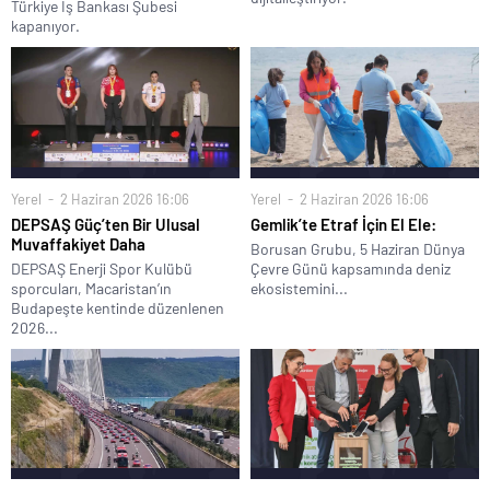
Türkiye İş Bankası Şubesi
kapanıyor.
Yerel
2 Haziran 2026 16:06
Yerel
2 Haziran 2026 16:06
DEPSAŞ Güç’ten Bir Ulusal
Gemlik’te Etraf İçin El Ele:
Muvaffakiyet Daha
Borusan Grubu, 5 Haziran Dünya
DEPSAŞ Enerji Spor Kulübü
Çevre Günü kapsamında deniz
sporcuları, Macaristan’ın
ekosistemini...
Budapeşte kentinde düzenlenen
2026...