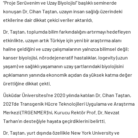
“Proje Serüvenim ve Uzay Biyolojisi” başlıklı seminerde
konuşan Dr. Cihan Taştan, uzayın insan sağlığı üzerindeki
etkilerine dair dikkat çekici veriler aktarıldı.
Dr. Taştan, toplumda bilim farkındalığını artırmayı hedefleyen
etkinlikte, uzayın artık Türkiye için yeni bir araştırma alanı
haline geldiğini ve uzay çalışmalarının yalnızca bilimsel değil;
kanser biyolojisi, nörodejeneratif hastalıklar, logevity (uzun
yaşam) ve sağlıklı yaşamanın uzay şartlarındaki biyolojisini
açıklamanın yanında ekonomik açıdan da yüksek katma değer
ürettiğine dikkat çekti.
Üsküdar Üniversitesi’ne 2020 yılında katılan Dr. Cihan Taştan,
2021’de Transgenik Hücre Teknolojileri Uygulama ve Araştırma
Merkezi (TRGENMER)’ni, Kurucu Rektör Prof. Dr. Nevzat
Tarhan’ın desteğiyle hayata geçirdiklerini belirtti.
Dr. Taştan, yurt dışında özellikle New York University ve