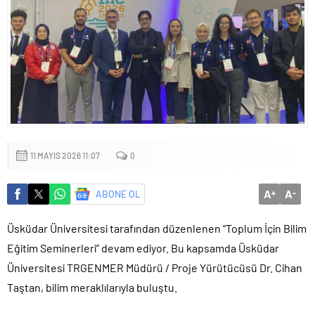
Başkan Çerçioğlu’ndan Kuyucak’ta ulaşım yatırımı
11 MAYIS 2026 11:07
0
A
A
ABONE OL
+
-
Üsküdar Üniversitesi tarafından düzenlenen “Toplum İçin Bilim
Eğitim Seminerleri” devam ediyor. Bu kapsamda Üsküdar
Üniversitesi TRGENMER Müdürü / Proje Yürütücüsü Dr. Cihan
Taştan, bilim meraklılarıyla buluştu.