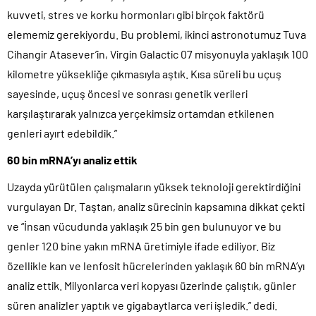
kuvveti, stres ve korku hormonları gibi birçok faktörü
elememiz gerekiyordu. Bu problemi, ikinci astronotumuz Tuva
Cihangir Atasever’in, Virgin Galactic 07 misyonuyla yaklaşık 100
kilometre yüksekliğe çıkmasıyla aştık. Kısa süreli bu uçuş
sayesinde, uçuş öncesi ve sonrası genetik verileri
karşılaştırarak yalnızca yerçekimsiz ortamdan etkilenen
genleri ayırt edebildik.”
60 bin mRNA’yı analiz ettik
Uzayda yürütülen çalışmaların yüksek teknoloji gerektirdiğini
vurgulayan Dr. Taştan, analiz sürecinin kapsamına dikkat çekti
ve “İnsan vücudunda yaklaşık 25 bin gen bulunuyor ve bu
genler 120 bine yakın mRNA üretimiyle ifade ediliyor. Biz
özellikle kan ve lenfosit hücrelerinden yaklaşık 60 bin mRNA’yı
analiz ettik. Milyonlarca veri kopyası üzerinde çalıştık, günler
süren analizler yaptık ve gigabaytlarca veri işledik.” dedi.