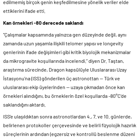
edilmemiş birçok genin keşfedilmesine yönelik veriler elde
ettiklerini ifade etti.
Kan örnekleri -80 derecede saklandı
“Çalışmalar kapsamında yalnızca gen düzeyinde değil, aynı
zamanda uzun yaşamla ilişkili telomer yapısı ve longevity
genlerinin ifade değişimleri gibi kritik biyolojik mekanizmalar
da mikrogravite koşullarında incelendi.” diyen Dr. Taştan,
araştırma sürecinde, Dragon kapsülüyle Uluslararası Uzay
İstasyonu’na (ISS) gönderilen üç astronottan — Türk ve
uluslararası ekip üyelerinden — uzaya çıkmadan önce kan
örnekleri alındığını, bu örneklerin özel koşullarda -80°C’de
saklandığını aktardı.
ISS’e ulaşıldıktan sonra astronotlardan 4., 7. ve 10. günlerde,
belirlenen protokoller çerçevesinde ve belirli fizyolojik hazırlık
süreçlerinin ardından (egzersiz ve kontrollü beslenme düzeni