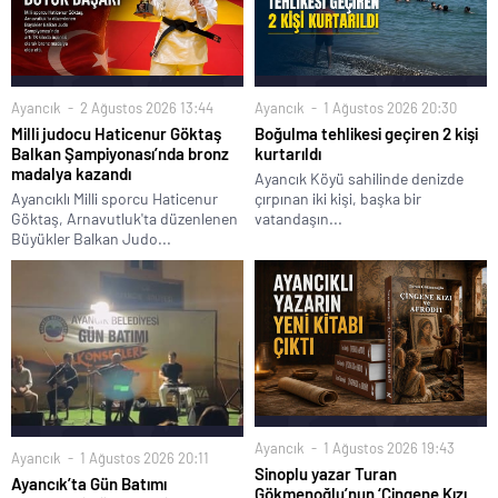
Ayancık
2 Ağustos 2026 13:44
Ayancık
1 Ağustos 2026 20:30
Milli judocu Haticenur Göktaş
Boğulma tehlikesi geçiren 2 kişi
Balkan Şampiyonası’nda bronz
kurtarıldı
madalya kazandı
Ayancık Köyü sahilinde denizde
Ayancıklı Milli sporcu Haticenur
çırpınan iki kişi, başka bir
Göktaş, Arnavutluk'ta düzenlenen
vatandaşın...
Büyükler Balkan Judo...
Ayancık
1 Ağustos 2026 19:43
Ayancık
1 Ağustos 2026 20:11
Sinoplu yazar Turan
Ayancık’ta Gün Batımı
Gökmenoğlu’nun ‘Çingene Kızı