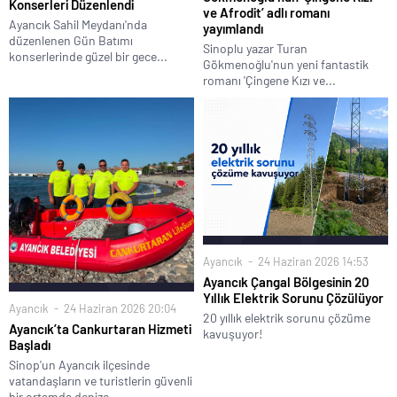
Konserleri Düzenlendi
ve Afrodit’ adlı romanı
Ayancık Sahil Meydanı'nda
yayımlandı
düzenlenen Gün Batımı
Sinoplu yazar Turan
konserlerinde güzel bir gece...
Gökmenoğlu'nun yeni fantastik
romanı 'Çingene Kızı ve...
Ayancık
24 Haziran 2026 14:53
Ayancık Çangal Bölgesinin 20
Yıllık Elektrik Sorunu Çözülüyor
Ayancık
24 Haziran 2026 20:04
20 yıllık elektrik sorunu çözüme
Ayancık’ta Cankurtaran Hizmeti
kavuşuyor!
Başladı
Sinop'un Ayancık ilçesinde
vatandaşların ve turistlerin güvenli
bir ortamda denize...