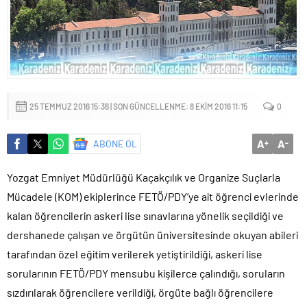
mu?
25 TEMMUZ 2016 15:36 | SON GÜNCELLENME: 8 EKIM 2016 11:15
0
A
A
ABONE OL
+
-
Yozgat Emniyet Müdürlüğü Kaçakçılık ve Organize Suçlarla
Mücadele (KOM) ekiplerince FETÖ/PDY’ye ait öğrenci evlerinde
kalan öğrencilerin askeri lise sınavlarına yönelik seçildiği ve
dershanede çalışan ve örgütün üniversitesinde okuyan abileri
tarafından özel eğitim verilerek yetiştirildiği, askeri lise
sorularının FETÖ/PDY mensubu kişilerce çalındığı, soruların
sızdırılarak öğrencilere verildiği, örgüte bağlı öğrencilere