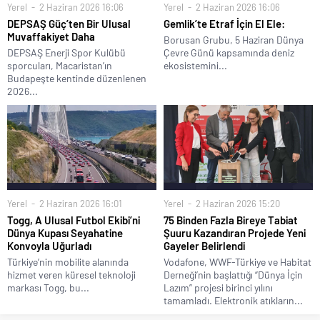
Yerel
2 Haziran 2026 16:06
Yerel
2 Haziran 2026 16:06
DEPSAŞ Güç’ten Bir Ulusal
Gemlik’te Etraf İçin El Ele:
Muvaffakiyet Daha
Borusan Grubu, 5 Haziran Dünya
DEPSAŞ Enerji Spor Kulübü
Çevre Günü kapsamında deniz
sporcuları, Macaristan’ın
ekosistemini...
Budapeşte kentinde düzenlenen
2026...
Yerel
2 Haziran 2026 16:01
Yerel
2 Haziran 2026 15:20
Togg, A Ulusal Futbol Ekibi’ni
75 Binden Fazla Bireye Tabiat
Dünya Kupası Seyahatine
Şuuru Kazandıran Projede Yeni
Konvoyla Uğurladı
Gayeler Belirlendi
Türkiye’nin mobilite alanında
Vodafone, WWF-Türkiye ve Habitat
hizmet veren küresel teknoloji
Derneği’nin başlattığı “Dünya İçin
markası Togg, bu...
Lazım” projesi birinci yılını
tamamladı. Elektronik atıkların...