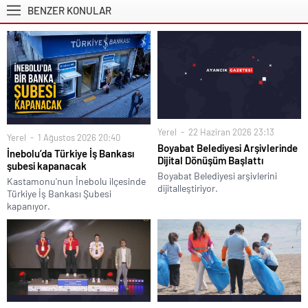
BENZER KONULAR
Yerel
22 Haziran 2026 23:13
Yerel
1 Ağustos 2026 20:40
Boyabat Belediyesi Arşivlerinde
İnebolu’da Türkiye İş Bankası
Dijital Dönüşüm Başlattı
şubesi kapanacak
Boyabat Belediyesi arşivlerini
Kastamonu'nun İnebolu ilçesinde
dijitalleştiriyor.
Türkiye İş Bankası Şubesi
kapanıyor.