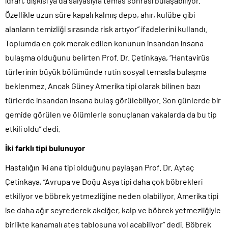
idrarı, dışkısı ya da salyasıyla temas sonrası bulaşabiliyor.
Özellikle uzun süre kapalı kalmış depo, ahır, kulübe gibi
alanların temizliği sırasında risk artıyor” ifadelerini kullandı.
Toplumda en çok merak edilen konunun insandan insana
bulaşma olduğunu belirten Prof. Dr. Çetinkaya, “Hantavirüs
türlerinin büyük bölümünde rutin sosyal temasla bulaşma
beklenmez. Ancak Güney Amerika tipi olarak bilinen bazı
türlerde insandan insana bulaş görülebiliyor. Son günlerde bir
gemide görülen ve ölümlerle sonuçlanan vakalarda da bu tip
etkili oldu” dedi.
İki farklı tipi bulunuyor
Hastalığın iki ana tipi olduğunu paylaşan Prof. Dr. Aytaç
Çetinkaya, “Avrupa ve Doğu Asya tipi daha çok böbrekleri
etkiliyor ve böbrek yetmezliğine neden olabiliyor. Amerika tipi
ise daha ağır seyrederek akciğer, kalp ve böbrek yetmezliğiyle
birlikte kanamalı ateş tablosuna yol açabiliyor” dedi. Böbrek