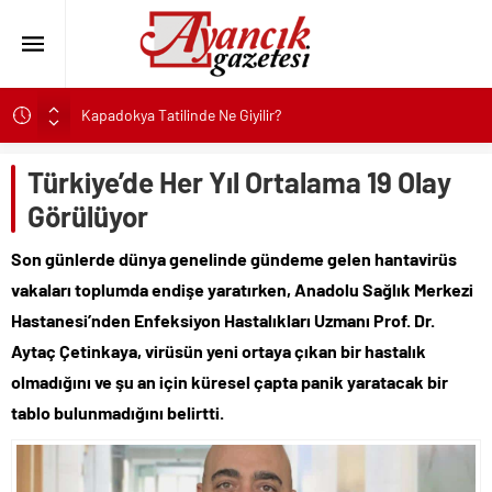
Kapadokya Tatilinde Ne Giyilir?
Büyükakın’dan İzmit’in geleceğine yakın takip
Türkiye’de Her Yıl Ortalama 19 Olay
Didim Belediyesi’nden Kent Genelinde Yol Bakım ve Onarım
Çalışması
Görülüyor
Hastalıktan Ari İşletmelerde Yeni Model Ele Alındı
Son günlerde dünya genelinde gündeme gelen hantavirüs
Kaykay Şampiyonasının Kalbi Osmangazi’de Attı
vakaları toplumda endişe yaratırken, Anadolu Sağlık Merkezi
Didim Belediyesi Üretiyor, Didim Güzelleşiyor
Hastanesi’nden Enfeksiyon Hastalıkları Uzmanı Prof. Dr.
Üsküdar’da Açık Hava Sinema Günleri Nostalji Dolu
Aytaç Çetinkaya, virüsün yeni ortaya çıkan bir hastalık
Klasiklerle Devam Ediyor
olmadığını ve şu an için küresel çapta panik yaratacak bir
Başkan Çerçioğlu’nun Sağlık Yatırımlarından Her Gün
Yüzlerce Vatandaş Faydalanıyor
tablo bulunmadığını belirtti.
Sinop’ta Denize Girilecek 3 Mükemmel Yer
Maltese Terrier İlk Kez Köpek Sahiplenecekler İçin Uygun