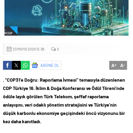
Küçük işletmeler büyük siber risklerle karşı karşıya
23 MAYIS 2026 12:36
0
A
A
ABONE OL
+
-
. “COP31’e Doğru: Raporlama İvmesi” temasıyla düzenlenen
CDP Türkiye 16. İklim & Doğa Konferansı ve Ödül Töreni’nde
ödüle layık görülen Türk Telekom, şeffaf raporlama
anlayışını, veri odaklı yönetim stratejisini ve Türkiye’nin
düşük karbonlu ekonomiye geçişindeki öncü vizyonunu bir
kez daha kanıtladı.