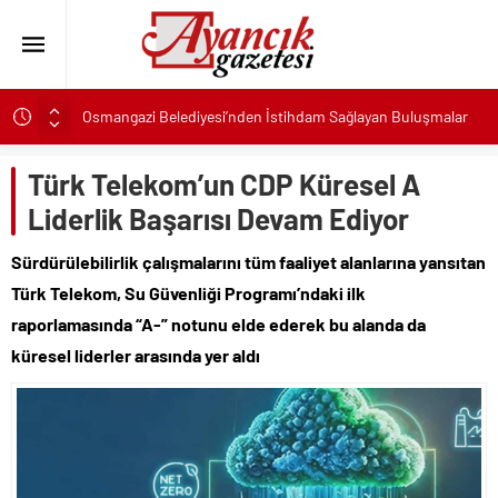
Osmangazi Belediyesi’nden İstihdam Sağlayan Buluşmalar
Başkan Eşki’den Çamdibi çıkarması: “Halkımızın içinde,
Bornova’nın hizmetindeyiz”
Türk Telekom’un CDP Küresel A
Konak’ta imzalar fırsat eşitliği için atıldı
Liderlik Başarısı Devam Ediyor
Başkan Hatice Gençay: “Didim’in Minik Ev Sahiplerine Sahip
Çıkmaya Devam Edeceğiz”
Sürdürülebilirlik çalışmalarını tüm faaliyet alanlarına yansıtan
K. Menderes’te AKTAŞ Bereketi
Türk Telekom, Su Güvenliği Programı’ndaki ilk
Başkan Hatice Gençay: “Didim’in Her Noktasında Gece
raporlamasında “A-” notunu elde ederek bu alanda da
Gündüz Sahadayız”
küresel liderler arasında yer aldı
Başkan Çerçioğlu’ndan 7 Eylül Temalı Ödüllü Resim, Şiir ve
Kompozisyon Yarışması
Başkan Hatice Gençay: “Kadınlarımızın Üretim Gücünü
Destekliyoruz”
Torbalı’nın kuru domates emekçileri yalnız bırakılmadı