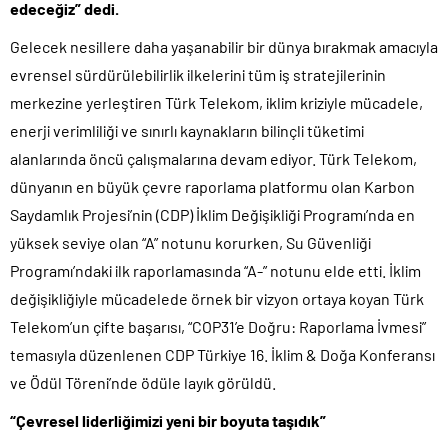
edeceğiz” dedi.
Gelecek nesillere daha yaşanabilir bir dünya bırakmak amacıyla
evrensel sürdürülebilirlik ilkelerini tüm iş stratejilerinin
merkezine yerleştiren Türk Telekom, iklim kriziyle mücadele,
enerji verimliliği ve sınırlı kaynakların bilinçli tüketimi
alanlarında öncü çalışmalarına devam ediyor. Türk Telekom,
dünyanın en büyük çevre raporlama platformu olan Karbon
Saydamlık Projesi’nin (CDP) İklim Değişikliği Programı’nda en
yüksek seviye olan “A” notunu korurken, Su Güvenliği
Programı’ndaki ilk raporlamasında “A-” notunu elde etti. İklim
değişikliğiyle mücadelede örnek bir vizyon ortaya koyan Türk
Telekom’un çifte başarısı, “COP31’e Doğru: Raporlama İvmesi”
temasıyla düzenlenen CDP Türkiye 16. İklim & Doğa Konferansı
ve Ödül Töreni’nde ödüle layık görüldü.
“Çevresel liderliğimizi yeni bir boyuta taşıdık”