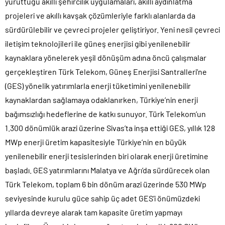
yürüttüğü akıllı şehircilik uygulamaları, akıllı aydınlatma
projeleri ve akıllı kavşak çözümleriyle farklı alanlarda da
sürdürülebilir ve çevreci projeler geliştiriyor. Yeni nesil çevreci
iletişim teknolojileri ile güneş enerjisi gibi yenilenebilir
kaynaklara yönelerek yeşil dönüşüm adına öncü çalışmalar
gerçekleştiren Türk Telekom, Güneş Enerjisi Santralleri’ne
(GES) yönelik yatırımlarla enerji tüketimini yenilenebilir
kaynaklardan sağlamaya odaklanırken, Türkiye’nin enerji
bağımsızlığı hedeflerine de katkı sunuyor. Türk Telekom’un
1.300 dönümlük arazi üzerine Sivas’ta inşa ettiği GES, yıllık 128
MWp enerji üretim kapasitesiyle Türkiye’nin en büyük
yenilenebilir enerji tesislerinden biri olarak enerji üretimine
başladı. GES yatırımlarını Malatya ve Ağrı’da sürdürecek olan
Türk Telekom, toplam 6 bin dönüm arazi üzerinde 530 MWp
seviyesinde kurulu güce sahip üç adet GES’i önümüzdeki
yıllarda devreye alarak tam kapasite üretim yapmayı