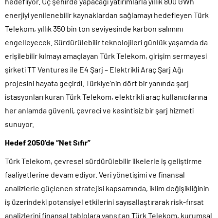
hedefliyor. Üç şehirde yapacağı yatırımlarla yıllık 800 GWh
enerjiyi yenilenebilir kaynaklardan sağlamayı hedefleyen Türk
Telekom, yıllık 350 bin ton seviyesinde karbon salımını
engelleyecek. Sürdürülebilir teknolojileri günlük yaşamda da
erişilebilir kılmayı amaçlayan Türk Telekom, girişim sermayesi
şirketi TT Ventures ile E4 Şarj – Elektrikli Araç Şarj Ağı
projesini hayata geçirdi. Türkiye’nin dört bir yanında şarj
istasyonları kuran Türk Telekom, elektrikli araç kullanıcılarına
her anlamda güvenli, çevreci ve kesintisiz bir şarj hizmeti
sunuyor.
Hedef 2050’de “Net Sıfır”
Türk Telekom, çevresel sürdürülebilir ilkelerle iş geliştirme
faaliyetlerine devam ediyor. Veri yönetişimi ve finansal
analizlerle güçlenen stratejisi kapsamında, iklim değişikliğinin
iş üzerindeki potansiyel etkilerini sayısallaştırarak risk-fırsat
analizlerini finansal tablolara yansıtan Türk Telekom, kurumsal