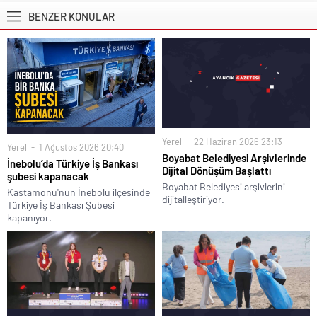
BENZER KONULAR
Yerel
22 Haziran 2026 23:13
Yerel
1 Ağustos 2026 20:40
Boyabat Belediyesi Arşivlerinde
İnebolu’da Türkiye İş Bankası
Dijital Dönüşüm Başlattı
şubesi kapanacak
Boyabat Belediyesi arşivlerini
Kastamonu'nun İnebolu ilçesinde
dijitalleştiriyor.
Türkiye İş Bankası Şubesi
kapanıyor.