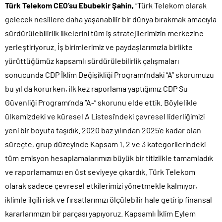
Türk Telekom CEO’su Ebubekir Şahin,
“Türk Telekom olarak
gelecek nesillere daha yaşanabilir bir dünya bırakmak amacıyla
sürdürülebilirlik ilkelerini tüm iş stratejilerimizin merkezine
yerleştiriyoruz. İş birimlerimiz ve paydaşlarımızla birlikte
yürüttüğümüz kapsamlı sürdürülebilirlik çalışmaları
sonucunda CDP İklim Değişikliği Programı’ndaki “A” skorumuzu
bu yıl da korurken, ilk kez raporlama yaptığımız CDP Su
Güvenliği Programı’nda “A-” skorunu elde ettik. Böylelikle
ülkemizdeki ve küresel A Listesi’ndeki çevresel liderliğimizi
yeni bir boyuta taşıdık. 2020 baz yılından 2025’e kadar olan
süreçte, grup düzeyinde Kapsam 1, 2 ve 3 kategorilerindeki
tüm emisyon hesaplamalarımızı büyük bir titizlikle tamamladık
ve raporlamamızı en üst seviyeye çıkardık. Türk Telekom
olarak sadece çevresel etkilerimizi yönetmekle kalmıyor,
iklimle ilgili risk ve fırsatlarımızı ölçülebilir hale getirip finansal
kararlarımızın bir parçası yapıyoruz. Kapsamlı İklim Eylem