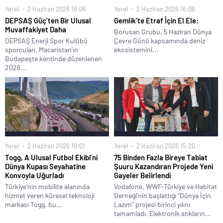
Yerel
2 Haziran 2026 16:06
Yerel
2 Haziran 2026 16:06
DEPSAŞ Güç’ten Bir Ulusal
Gemlik’te Etraf İçin El Ele:
Muvaffakiyet Daha
Borusan Grubu, 5 Haziran Dünya
DEPSAŞ Enerji Spor Kulübü
Çevre Günü kapsamında deniz
sporcuları, Macaristan’ın
ekosistemini...
Budapeşte kentinde düzenlenen
2026...
Yerel
2 Haziran 2026 16:01
Yerel
2 Haziran 2026 15:20
Togg, A Ulusal Futbol Ekibi’ni
75 Binden Fazla Bireye Tabiat
Dünya Kupası Seyahatine
Şuuru Kazandıran Projede Yeni
Konvoyla Uğurladı
Gayeler Belirlendi
Türkiye’nin mobilite alanında
Vodafone, WWF-Türkiye ve Habitat
hizmet veren küresel teknoloji
Derneği’nin başlattığı “Dünya İçin
markası Togg, bu...
Lazım” projesi birinci yılını
tamamladı. Elektronik atıkların...