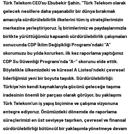
Türk Telekom CEO’su Ebubekir Şahin, “
Türk Telekom olarak
gelecek nesillere daha yaşanabilir bir dünya bırakmak
amacıyla sürdürülebilirlik ilkelerini tüm iş stratejilerimizin
merkezine yerleştiriyoruz. İş birimlerimiz ve paydaşlarımızla
birlikte yürüttüğümüz kapsamlı sürdürülebilirlik çalışmaları
sonucunda CDP İklim Değişikliği Programı’ndaki “A”
skorumuzu bu yılda korurken, ilk kez raporlama yaptığımız
CDP Su Güvenliği Programı’nda “A-” skorunu elde ettik.
Böylelikle ülkemizdeki ve küresel A Listesi’ndeki çevresel
liderliğimizi yeni bir boyuta taşıdık.
Sürdürülebilirliği;
Türkiye’nin kendi kaynaklarıyla gücünü geleceğe taşıma
iradesinin önemli bir parçası olarak görüyor, bu yaklaşımı
Türk Telekom’un iş yapış biçimine ve çalışma vizyonuna
entegre ediyoruz. Önümüzdeki dönemde de raporlama
süreçlerimizi en üst seviyeye taşırken, çevresel ve finansal
sürdürülebilirliği bütüncül bir yaklaşımla yönetmeye devam