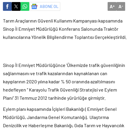
Sığacık’tan güçlü mesaj: “Deniz bizim, Sığacık hepimizin”
A
A
ABONE OL
+
-
Maltepe’de çocuklar kitapların renkli dünyasında buluştu
Tarım Araçlarının Güvenli Kullanımı Kampanyası kapsamında
Sinop İl Emniyet Müdürlüğü Konferans Salonunda Traktör
kullanıcılarına Yönelik Bilgilendirme Toplantısı Gerçekleştirildi.
Sinop İl Emniyet Müdürlüğünce 'Ülkemizde trafik güvenliğinin
sağlanmasını ve trafik kazalarından kaynaklanan can
kayıplarının 2020 yılına kadar % 50 oranında azaltılmasını
hedefleyen ‘’ Karayolu Trafik Güvenliği Stratejisi ve Eylem
Planı’’ 31 Temmuz 2012 tarihinde yürürlüğe girmiştir.
Eylem planı kapsamında İçişleri Bakanlığı ( Emniyet Genel
Müdürlüğü, Jandarma Genel Komutanlığı), Ulaştırma
Denizcilik ve Haberleşme Bakanlığı, Gıda Tarım ve Hayvancılık