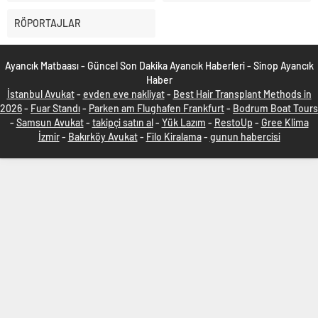
RÖPORTAJLAR
Ayancık Matbaası - Güncel Son Dakika Ayancık Haberleri - Sinop Ayancık
Haber
İstanbul Avukat
-
evden eve nakliyat
-
Best Hair Transplant Methods in
2026
-
Fuar Standı
-
Parken am Flughafen Frankfurt
-
Bodrum Boat Tours
-
Samsun Avukat
-
takipçi satın al
-
Yük Lazım
-
RestoUp
-
Gree Klima
İzmir
-
Bakırköy Avukat
-
Filo Kiralama
-
gunun habercisi