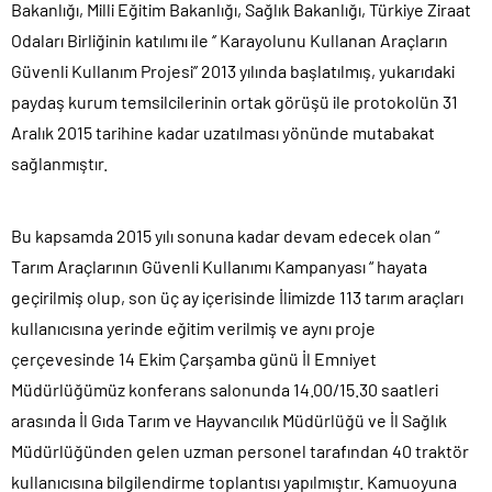
Bakanlığı, Milli Eğitim Bakanlığı, Sağlık Bakanlığı, Türkiye Ziraat
Odaları Birliğinin katılımı ile ‘’ Karayolunu Kullanan Araçların
Güvenli Kullanım Projesi’’ 2013 yılında başlatılmış, yukarıdaki
paydaş kurum temsilcilerinin ortak görüşü ile protokolün 31
Aralık 2015 tarihine kadar uzatılması yönünde mutabakat
sağlanmıştır.
Bu kapsamda 2015 yılı sonuna kadar devam edecek olan “
Tarım Araçlarının Güvenli Kullanımı Kampanyası “ hayata
geçirilmiş olup, son üç ay içerisinde İlimizde 113 tarım araçları
kullanıcısına yerinde eğitim verilmiş ve aynı proje
çerçevesinde 14 Ekim Çarşamba günü İl Emniyet
Müdürlüğümüz konferans salonunda 14.00/15.30 saatleri
arasında İl Gıda Tarım ve Hayvancılık Müdürlüğü ve İl Sağlık
Müdürlüğünden gelen uzman personel tarafından 40 traktör
kullanıcısına bilgilendirme toplantısı yapılmıştır. Kamuoyuna