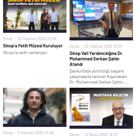
Sinop
22 Haziran 2026 23:09
Sinop’a Fetih Müzesi Kuruluyor
Sinop
22 Haziran 2026 20:31
Sinop'ta tarih canlanıyor.
Sinop Vali Yardımcılığına Dr.
Muhammed Serkan Şahin
Atandı
Şanlıurfa'da yürüttüğü başarılı
çalışmalarla tanınan Kaymakam
Dr. Muhammed Serkan Şahin,...
Sinop
5 Haziran 2026 15:48
Sinop
12 Mayıs 2026 19:37