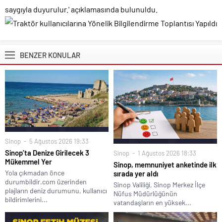
saygıyla duyurulur.' açıklamasında bulunuldu.
BENZER KONULAR
Sinop
5 Ağustos 2026 19:33
Sinop’ta Denize Girilecek 3
Sinop
1 Ağustos 2026 18:33
Mükemmel Yer
Sinop, memnuniyet anketinde ilk
Yola çıkmadan önce
sırada yer aldı
durumbildir.com üzerinden
Sinop Valiliği, Sinop Merkez İlçe
plajların deniz durumunu, kullanıcı
Nüfus Müdürlüğünün
bildirimlerini...
vatandaşların en yüksek...