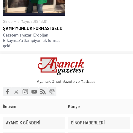
Sığacık’tan güçlü mesaj: “Deniz bizim, Sığacık hepimizin”
Maltepe’de çocuklar kitapların renkli dünyasında buluştu
Sinop
8 Mayıs 2019 16:01
ŞAMPİYONLUK FORMASI GELDİ
Gazetemiz yazarı Erdoğan
Erkaymaz’a Şampiyonluk forması
geldi.
Ayancık Ofset Gazete ve Matbaası
İletişim
Künye
AYANCIK GÜNDEMİ
SİNOP HABERLERİ