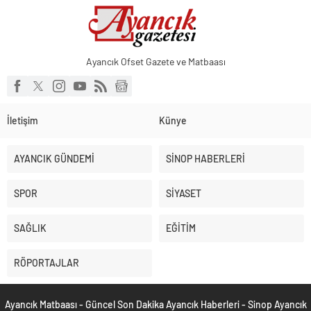
Küçük işletmeler büyük siber risklerle karşı karşıya
Ayancık Ofset Gazete ve Matbaası
İletişim
Künye
AYANCIK GÜNDEMİ
SİNOP HABERLERİ
SPOR
SİYASET
SAĞLIK
EĞİTİM
RÖPORTAJLAR
Ayancık Matbaası - Güncel Son Dakika Ayancık Haberleri - Sinop Ayancık