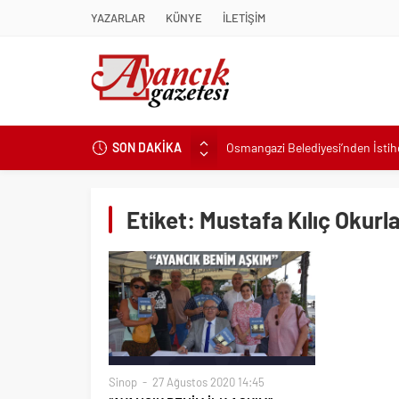
YAZARLAR
KÜNYE
İLETİŞİM
SON DAKİKA
Osmangazi Belediyesi’nden İsti
Başkan Eşki’den Çamdibi çıkarma
Konak’ta imzalar fırsat eşitliği içi
Etiket:
Mustafa Kılıç Okurla
Başkan Hatice Gençay: “Didim’in
K. Menderes’te AKTAŞ Bereketi
Başkan Hatice Gençay: “Didim’i
Başkan Çerçioğlu’ndan 7 Eylül T
Başkan Hatice Gençay: “Kadınlar
Torbalı’nın kuru domates emekçil
Sinop
27 Ağustos 2020 14:45
Küçük işletmeler büyük siber risk