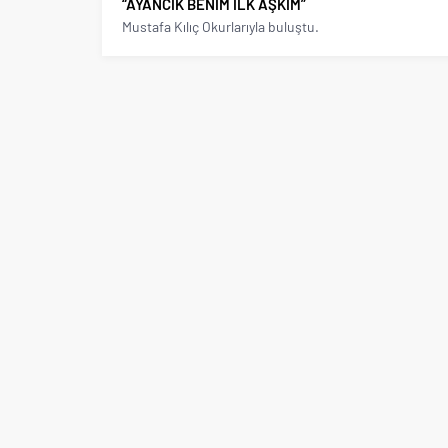
“AYANCIK BENİM İLK AŞKIM”
Mustafa Kılıç Okurlarıyla buluştu.