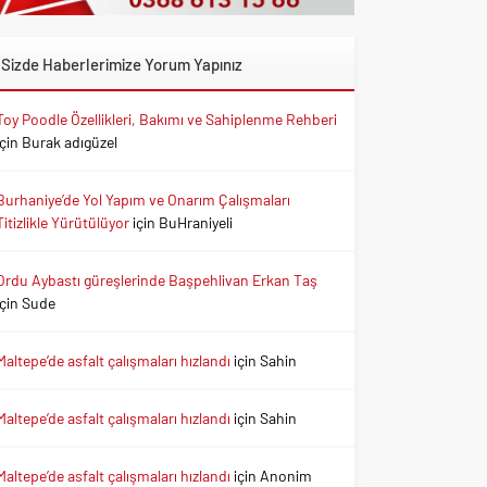
Sizde Haberlerimize Yorum Yapınız
Toy Poodle Özellikleri, Bakımı ve Sahiplenme Rehberi
için
Burak adıgüzel
Burhaniye’de Yol Yapım ve Onarım Çalışmaları
Titizlikle Yürütülüyor
için
BuHraniyeli
Ordu Aybastı güreşlerinde Başpehlivan Erkan Taş
için
Sude
Maltepe’de asfalt çalışmaları hızlandı
için
Sahin
Maltepe’de asfalt çalışmaları hızlandı
için
Sahin
Maltepe’de asfalt çalışmaları hızlandı
için
Anonim