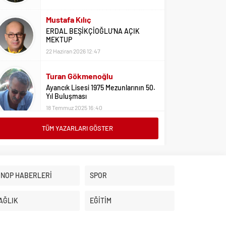
Mustafa Kılıç
ERDAL BEŞİKÇİOĞLU’NA AÇIK
MEKTUP
22 Haziran 2026 12:47
Turan Gökmenoğlu
Ayancık Lisesi 1975 Mezunlarının 50.
Yıl Buluşması
18 Temmuz 2025 16:40
TÜM YAZARLARI GÖSTER
Adil Yıldız
Bu Sene Fenerbahçe Ülke Puanlarını
Sırtladı
1 Eylül 2023 15:10
İNOP HABERLERİ
SPOR
Ali Oral
Üniversite Tercihleri İçin Öneriler
AĞLIK
EĞİTİM
2 Ağustos 2023 16:03