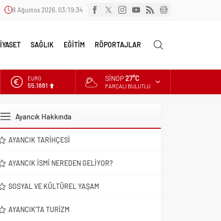
8 Ağustos 2026, 03:19:35
İYASET
SAĞLIK
EĞİTİM
RÖPORTAJLAR
SINOP
27°C
EURO
55,1881
PARÇALI BULUTLU
ALTIN
6.660,55
Ayancık Hakkında
DOLAR
47,7111
AYANCIK TARIHÇESI
AYANCIK İSMI NEREDEN GELIYOR?
SOSYAL VE KÜLTÜREL YAŞAM
AYANCIK’TA TURIZM