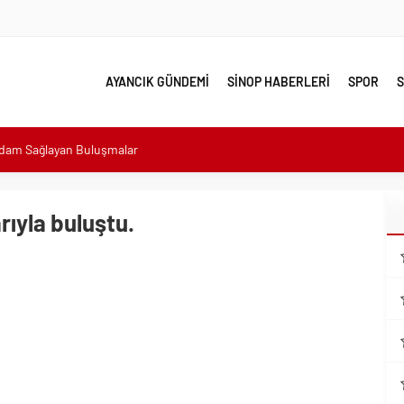
AYANCIK GÜNDEMİ
SİNOP HABERLERİ
SPOR
S
hdam Sağlayan Buluşmalar
sı: “Halkımızın içinde, Bornova’nın hizmetindeyiz”
n atıldı
rıyla buluştu.
 Minik Ev Sahiplerine Sahip Çıkmaya Devam Edeceğiz”
n Her Noktasında Gece Gündüz Sahadayız”
emalı Ödüllü Resim, Şiir ve Kompozisyon Yarışması
ımızın Üretim Gücünü Destekliyoruz”
eri yalnız bırakılmadı
lerle karşı karşıya