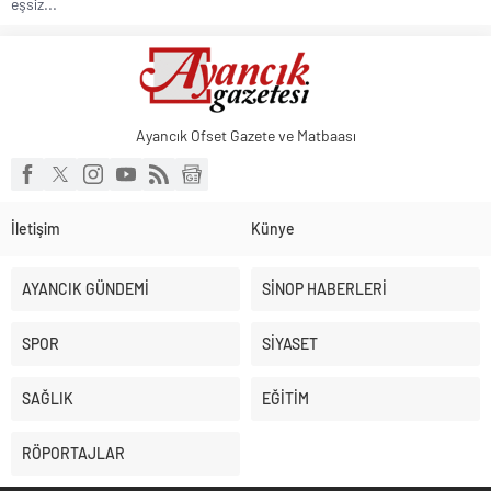
eşsiz...
Başkan Altay: ‘Bosna Hersek Mahallemizdeki Fera Şubemizi
bu yıl itibariyle açmayı planlıyoruz’
Ayancık Ofset Gazete ve Matbaası
İletişim
Künye
AYANCIK GÜNDEMİ
SİNOP HABERLERİ
SPOR
SİYASET
SAĞLIK
EĞİTİM
RÖPORTAJLAR