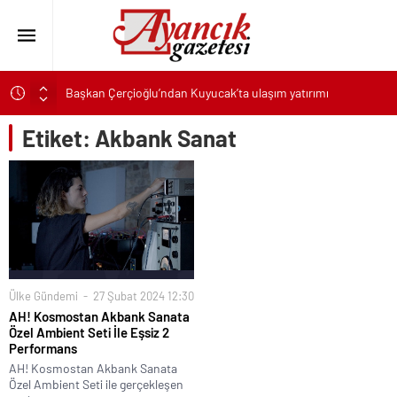
Başkan Çerçioğlu’ndan Kuyucak’ta ulaşım yatırımı
Canik’te Tüm Çocuklar Hediyelerine Kavuşuyor
Etiket:
Akbank Sanat
Karşıyaka’nın patileri, yeni yuvalarına kavuşmayı bekliyor
Karabağlar Belediyesi Zabıtasında aday memurlar asil devlet
memuru oldu
TeosFest 2026, “yarın 2027 için başlıyoruz” mesajıyla sona
erdi
ASAT’tan eş zamanlı altyapı ve asfalt çalışması
Türk Kızılay Gazze’de artan salgın hastalıklara karşı hijyen kiti
Ülke Gündemi
27 Şubat 2024 12:30
ve temiz içme suyu dağıtıyor
AH! Kosmostan Akbank Sanata
Özel Ambient Seti İle Eşsiz 2
Selçuklu’da yollar yenileniyor ulaşım daha konforlu hale
Performans
geliyor
AH! Kosmostan Akbank Sanata
Başkan Çerçioğlu’ndan Köşk’te altyapı yatırımı
Özel Ambient Seti ile gerçekleşen