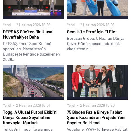
Yerel
2 Haziran 2026 16:06
Yerel
2 Haziran 2026 16:06
DEPSAŞ Güç’ten Bir Ulusal
Gemlik’te Etraf İçin El Ele:
Muvaffakiyet Daha
Borusan Grubu, 5 Haziran Dünya
DEPSAŞ Enerji Spor Kulübü
Çevre Günü kapsamında deniz
sporcuları, Macaristan’ın
ekosistemini...
Budapeşte kentinde düzenlenen
2026...
Yerel
2 Haziran 2026 16:01
Yerel
2 Haziran 2026 15:20
Togg, A Ulusal Futbol Ekibi’ni
75 Binden Fazla Bireye Tabiat
Dünya Kupası Seyahatine
Şuuru Kazandıran Projede Yeni
Konvoyla Uğurladı
Gayeler Belirlendi
Türkiye’nin mobilite alanında
Vodafone, WWF-Türkiye ve Habitat