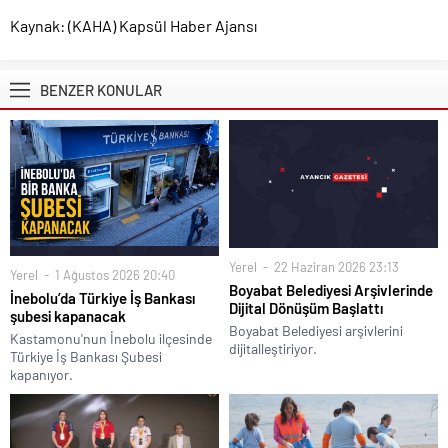
Kaynak: (KAHA) Kapsül Haber Ajansı
BENZER KONULAR
Yerel
22 Haziran 2026 23:13
Yerel
1 Ağustos 2026 20:40
Boyabat Belediyesi Arşivlerinde
İnebolu’da Türkiye İş Bankası
Dijital Dönüşüm Başlattı
şubesi kapanacak
Boyabat Belediyesi arşivlerini
Kastamonu'nun İnebolu ilçesinde
dijitalleştiriyor.
Türkiye İş Bankası Şubesi
kapanıyor.