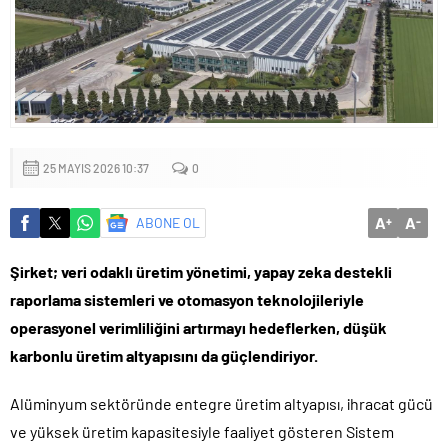
Sığacık’tan güçlü mesaj: “Deniz bizim, Sığacık hepimizin”
Maltepe’de çocuklar kitapların renkli dünyasında buluştu
25 MAYIS 2026 10:37
0
A
A
ABONE OL
+
-
Şirket; veri odaklı üretim yönetimi, yapay zeka destekli
raporlama sistemleri ve otomasyon teknolojileriyle
operasyonel verimliliğini artırmayı hedeflerken, düşük
karbonlu üretim altyapısını da güçlendiriyor.
Alüminyum sektöründe entegre üretim altyapısı, ihracat gücü
ve yüksek üretim kapasitesiyle faaliyet gösteren Sistem