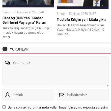
Sinop
5 Haziran 2026 15:48
Sinop
12 Mayıs 2026 19:37
Sanatçı Çelik’ten “Konser
Mustafa Kılıç’ın yeni kitabı çıktı
Gelirlerini Paylaşma” Kararı
Havacılık Tarihi Araştırmacısı ve
Türk müziği sanatçısı Çelik Erişçi,
Yazar Mustafa Kılıç'ın "Söyleyin O
meslek hayatı boyunca elde
Çocuğa...
ettiği...
YORUMLAR
Daha sonraki yorumlarımda kullanılması için adım, e-posta adresim