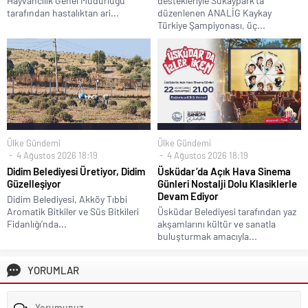
Hayvancılık Genel Müdürlüğü
destekleriyle Sukaypark’ta
tarafından hastalıktan ari...
düzenlenen ANALİG Kaykay
Türkiye Şampiyonası, üç...
Ülke Gündemi
Ülke Gündemi
4 Ağustos 2026 18:19
4 Ağustos 2026 18:19
Didim Belediyesi Üretiyor, Didim
Üsküdar’da Açık Hava Sinema
Güzelleşiyor
Günleri Nostalji Dolu Klasiklerle
Devam Ediyor
Didim Belediyesi, Akköy Tıbbi
Aromatik Bitkiler ve Süs Bitkileri
Üsküdar Belediyesi tarafından yaz
Fidanlığı’nda...
akşamlarını kültür ve sanatla
buluşturmak amacıyla...
YORUMLAR