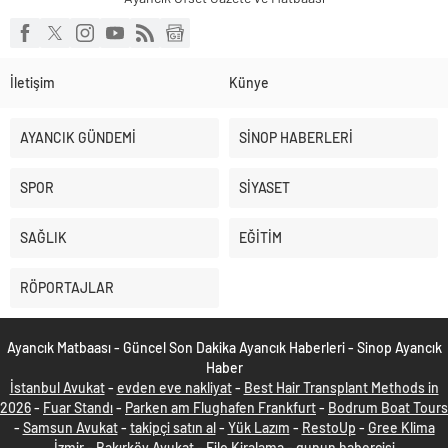
İletişim
Künye
AYANCIK GÜNDEMİ
SİNOP HABERLERİ
SPOR
SİYASET
SAĞLIK
EĞİTİM
RÖPORTAJLAR
Ayancık Matbaası - Güncel Son Dakika Ayancık Haberleri - Sinop Ayancık
Haber
İstanbul Avukat
-
evden eve nakliyat
-
Best Hair Transplant Methods in
2026
-
Fuar Standı
-
Parken am Flughafen Frankfurt
-
Bodrum Boat Tours
-
Samsun Avukat
-
takipçi satın al
-
Yük Lazım
-
RestoUp
-
Gree Klima
İzmir
-
Bakırköy Avukat
-
Filo Kiralama
-
gunun habercisi