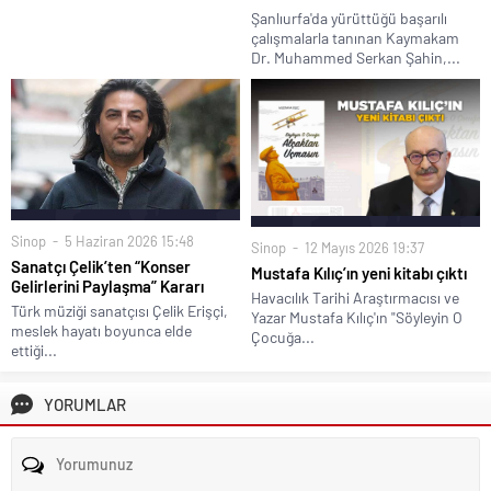
Şanlıurfa'da yürüttüğü başarılı
çalışmalarla tanınan Kaymakam
Dr. Muhammed Serkan Şahin,...
Sinop
5 Haziran 2026 15:48
Sinop
12 Mayıs 2026 19:37
Sanatçı Çelik’ten “Konser
Mustafa Kılıç’ın yeni kitabı çıktı
Gelirlerini Paylaşma” Kararı
Havacılık Tarihi Araştırmacısı ve
Türk müziği sanatçısı Çelik Erişçi,
Yazar Mustafa Kılıç'ın "Söyleyin O
meslek hayatı boyunca elde
Çocuğa...
ettiği...
YORUMLAR