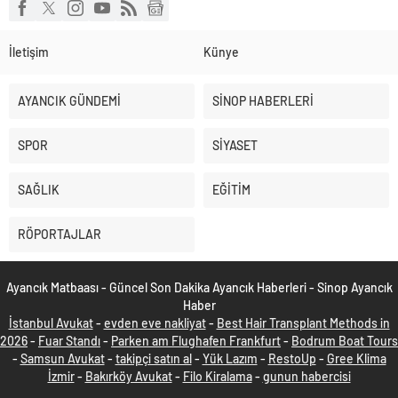
İletişim
Künye
AYANCIK GÜNDEMİ
SİNOP HABERLERİ
SPOR
SİYASET
SAĞLIK
EĞİTİM
RÖPORTAJLAR
Ayancık Matbaası - Güncel Son Dakika Ayancık Haberleri - Sinop Ayancık
Haber
İstanbul Avukat
-
evden eve nakliyat
-
Best Hair Transplant Methods in
2026
-
Fuar Standı
-
Parken am Flughafen Frankfurt
-
Bodrum Boat Tours
-
Samsun Avukat
-
takipçi satın al
-
Yük Lazım
-
RestoUp
-
Gree Klima
İzmir
-
Bakırköy Avukat
-
Filo Kiralama
-
gunun habercisi