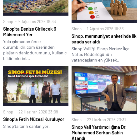
Sinop
5 Ağustos 2026 19:33
Sinop’ta Denize Girilecek 3
Sinop
1 Ağustos 2026 18:33
Mükemmel Yer
Sinop, memnuniyet anketinde ilk
Yola çıkmadan önce
sırada yer aldı
durumbildir.com üzerinden
Sinop Valiliği, Sinop Merkez İlçe
plajların deniz durumunu, kullanıcı
Nüfus Müdürlüğünün
bildirimlerini...
vatandaşların en yüksek...
Sinop
22 Haziran 2026 23:09
Sinop’a Fetih Müzesi Kuruluyor
Sinop
22 Haziran 2026 20:31
Sinop'ta tarih canlanıyor.
Sinop Vali Yardımcılığına Dr.
Muhammed Serkan Şahin
Atandı