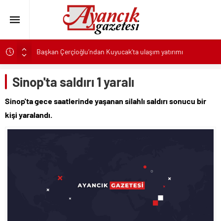
Başkan Çerçioğlu’ndan Kuyucak’ta ulaşım yatırımı
Canik’te Tüm Çocuklar Hediyelerine Kavuşuyor
Sinop'ta saldırı 1 yaralı
Karşıyaka’nın patileri, yeni yuvalarına kavuşmayı bekliyor
TeosFest 2026, “yarın 2027 için başlıyoruz” mesajıyla sona
Sinop'ta gece saatlerinde yaşanan silahlı saldırı sonucu bir
erdi
kişi yaralandı.
Karabağlar Belediyesi Zabıtasında aday memurlar asil devlet
memuru oldu
ASAT’tan eş zamanlı altyapı ve asfalt çalışması
Türk Kızılay Gazze’de artan salgın hastalıklara karşı hijyen kiti
ve temiz içme suyu dağıtıyor
Selçuklu’da yollar yenileniyor ulaşım daha konforlu hale
geliyor
Başkan Çerçioğlu’ndan Köşk’te altyapı yatırımı