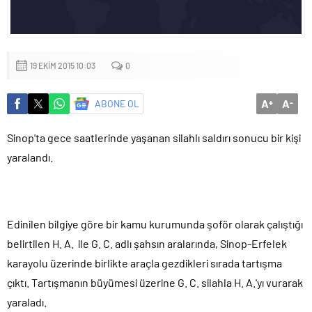
Başkan Altay: ‘Bosna Hersek Mahallemizdeki Fera Şubemizi
bu yıl itibariyle açmayı planlıyoruz’
19 EKIM 2015 10:03
0
A
A
ABONE OL
+
-
Sinop'ta gece saatlerinde yaşanan silahlı saldırı sonucu bir kişi
yaralandı.
Edinilen bilgiye göre bir kamu kurumunda şoför olarak çalıştığı
belirtilen H. A. ile G. C. adlı şahsın aralarında, Sinop-Erfelek
karayolu üzerinde birlikte araçla gezdikleri sırada tartışma
çıktı. Tartışmanın büyümesi üzerine G. C. silahla H. A.'yı vurarak
yaraladı.