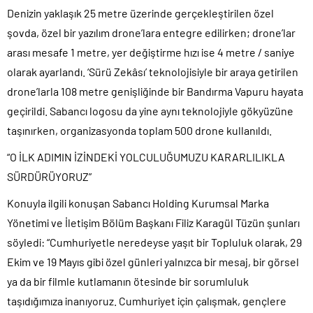
Denizin yaklaşık 25 metre üzerinde gerçekleştirilen özel
şovda, özel bir yazılım drone’lara entegre edilirken; drone’lar
arası mesafe 1 metre, yer değiştirme hızı ise 4 metre / saniye
olarak ayarlandı. ‘Sürü Zekâsı’ teknolojisiyle bir araya getirilen
drone’larla 108 metre genişliğinde bir Bandırma Vapuru hayata
geçirildi. Sabancı logosu da yine aynı teknolojiyle gökyüzüne
taşınırken, organizasyonda toplam 500 drone kullanıldı.
“O İLK ADIMIN İZİNDEKİ YOLCULUĞUMUZU KARARLILIKLA
SÜRDÜRÜYORUZ”
Konuyla ilgili konuşan Sabancı Holding Kurumsal Marka
Yönetimi ve İletişim Bölüm Başkanı Filiz Karagül Tüzün şunları
söyledi: “Cumhuriyetle neredeyse yaşıt bir Topluluk olarak, 29
Ekim ve 19 Mayıs gibi özel günleri yalnızca bir mesaj, bir görsel
ya da bir filmle kutlamanın ötesinde bir sorumluluk
taşıdığımıza inanıyoruz. Cumhuriyet için çalışmak, gençlere