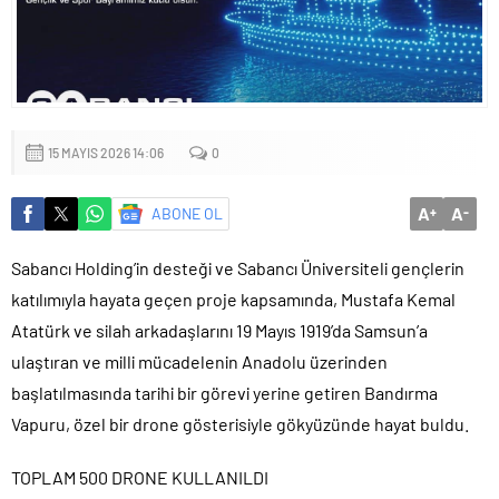
Başkan Altay: ‘Bosna Hersek Mahallemizdeki Fera Şubemizi
bu yıl itibariyle açmayı planlıyoruz’
15 MAYIS 2026 14:06
0
A
A
ABONE OL
+
-
Sabancı Holding’in desteği ve Sabancı Üniversiteli gençlerin
katılımıyla hayata geçen proje kapsamında, Mustafa Kemal
Atatürk ve silah arkadaşlarını 19 Mayıs 1919’da Samsun’a
ulaştıran ve milli mücadelenin Anadolu üzerinden
başlatılmasında tarihi bir görevi yerine getiren Bandırma
Vapuru, özel bir drone gösterisiyle gökyüzünde hayat buldu.
TOPLAM 500 DRONE KULLANILDI