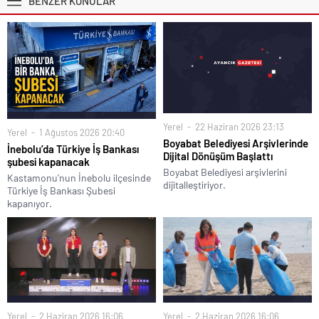
BENZER KONULAR
Yerel
22 Haziran 2026 23:13
Yerel
1 Ağustos 2026 20:40
Boyabat Belediyesi Arşivlerinde
İnebolu’da Türkiye İş Bankası
Dijital Dönüşüm Başlattı
şubesi kapanacak
Boyabat Belediyesi arşivlerini
Kastamonu'nun İnebolu ilçesinde
dijitalleştiriyor.
Türkiye İş Bankası Şubesi
kapanıyor.
Yerel
2 Haziran 2026 16:06
Yerel
2 Haziran 2026 16:06