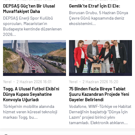
DEPSAŞ Güç’ten Bir Ulusal
Gemlik’te Etraf İçin El Ele:
Muvaffakiyet Daha
Borusan Grubu, 5 Haziran Dünya
DEPSAŞ Enerji Spor Kulübü
Çevre Günü kapsamında deniz
sporcuları, Macaristan’ın
ekosistemini...
Budapeşte kentinde düzenlenen
2026...
Yerel
2 Haziran 2026 16:01
Yerel
2 Haziran 2026 15:20
Togg, A Ulusal Futbol Ekibi’ni
75 Binden Fazla Bireye Tabiat
Dünya Kupası Seyahatine
Şuuru Kazandıran Projede Yeni
Konvoyla Uğurladı
Gayeler Belirlendi
Türkiye’nin mobilite alanında
Vodafone, WWF-Türkiye ve Habitat
hizmet veren küresel teknoloji
Derneği’nin başlattığı “Dünya İçin
markası Togg, bu...
Lazım” projesi birinci yılını
tamamladı. Elektronik atıkların...