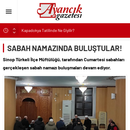
Kapadokya Tatilinde Ne Giyilir?
Büyükakın’dan İzmit’in geleceğine yakın takip
SABAH NAMAZINDA BULUŞTULAR!
Didim Belediyesi’nden Kent Genelinde Yol Bakım ve Onarım
Çalışması
Sinop Türkeli İlçe Müftülüğü, tarafından Cumartesi sabahları
Hastalıktan Ari İşletmelerde Yeni Model Ele Alındı
gerçekleşen sabah namazı buluşmaları devam ediyor.
Kaykay Şampiyonasının Kalbi Osmangazi’de Attı
Didim Belediyesi Üretiyor, Didim Güzelleşiyor
Üsküdar’da Açık Hava Sinema Günleri Nostalji Dolu
Klasiklerle Devam Ediyor
Başkan Çerçioğlu’nun Sağlık Yatırımlarından Her Gün
Yüzlerce Vatandaş Faydalanıyor
Sinop’ta Denize Girilecek 3 Mükemmel Yer
Maltese Terrier İlk Kez Köpek Sahiplenecekler İçin Uygun