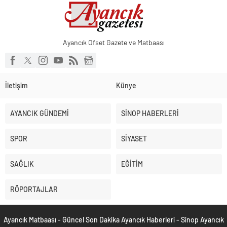
Ayancık Ofset Gazete ve Matbaası
İletişim
Künye
AYANCIK GÜNDEMİ
SİNOP HABERLERİ
SPOR
SİYASET
SAĞLIK
EĞİTİM
RÖPORTAJLAR
Ayancık Matbaası - Güncel Son Dakika Ayancık Haberleri - Sinop Ayancık