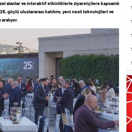
ları için son dönemece girildi!
l alanlar ve interaktif etkinliklerle ziyaretçilere kapsamlı
güçlü uluslararası katılımı, yeni nesil teknolojileri ve
 aralıyor.