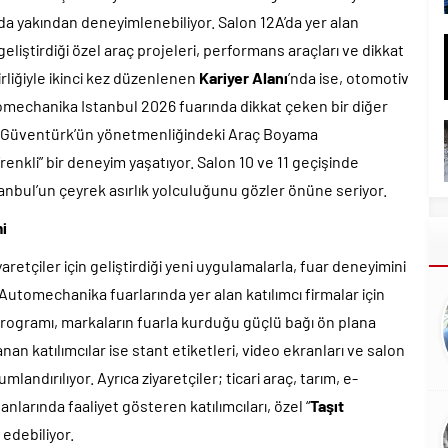
rda yakından deneyimlenebiliyor. Salon 12A’da yer alan
geliştirdiği özel araç projeleri, performans araçları ve dikkat
irliğiyle ikinci kez düzenlenen
Kariyer Alanı
’nda ise, otomotiv
omechanika Istanbul 2026 fuarında dikkat çeken bir diğer
Cem Güventürk’ün yönetmenliğindeki Araç Boyama
“renkli” bir deneyim yaşatıyor. Salon 10 ve 11 geçişinde
anbul’un çeyrek asırlık yolculuğunu gözler önüne seriyor.
i
retçiler için geliştirdiği yeni uygulamalarla, fuar deneyimini
 Automechanika fuarlarında yer alan katılımcı firmalar için
programı, markaların fuarla kurduğu güçlü bağı ön plana
n katılımcılar ise stant etiketleri, video ekranları ve salon
mlandırılıyor. Ayrıca ziyaretçiler; ticari araç, tarım, e-
larında faaliyet gösteren katılımcıları, özel “
Taşıt
 edebiliyor.