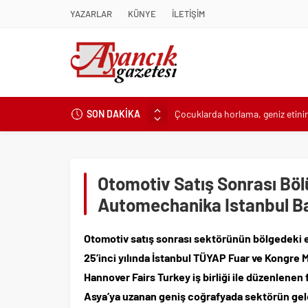
YAZARLAR
KÜNYE
İLETİŞİM
SON DAKİKA
Çocuklarda horlama, geniz etinin 
Alanyurt Yüzme Havuzunda Yapı
SAK’dan mesaj var; Yangın değil,
Mastercard, BVNK’yi satın alma 
Otomotiv Satış Sonrası B
Ryan Murphy’nin Yapımcılığını Ü
Automechanika Istanbul B
Shards”, İlk İki Bölümüyle Şimdi
Boğaz’ın Kıtaları Birleştiren Ruh
Otomotiv satış sonrası sektörünün bölgedeki 
ING Türkiye’nin aktif büyüklüğü 2
25’inci yılında İstanbul TÜYAP Fuar ve Kongre 
Karabağlar ‘da Gazeteci Barış Sel
Hannover Fairs Turkey iş birliği ile düzenlenen
Geleceğin doktoru biraz da müh
Asya’ya uzanan geniş coğrafyada sektörün gelec