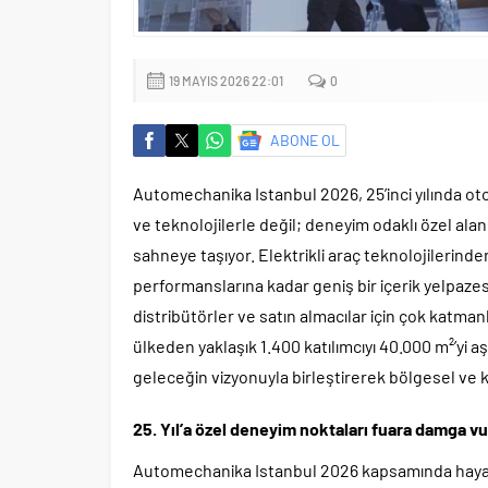
19 MAYIS 2026 22:01
0
ABONE OL
Automechanika Istanbul 2026, 25’inci yılında o
ve teknolojilerle değil; deneyim odaklı özel alanla
sahneye taşıyor. Elektrikli araç teknolojilerinde
performanslarına kadar geniş bir içerik yelpazes
distribütörler ve satın almacılar için çok katman
ülkeden yaklaşık 1.400 katılımcıyı 40.000 m²’yi aş
geleceğin vizyonuyla birleştirerek bölgesel ve 
25. Yıl’a özel deneyim noktaları fuara damga v
Automechanika Istanbul 2026 kapsamında hayata g