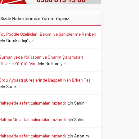
Sizde Haberlerimize Yorum Yapınız
Toy Poodle Özellikleri, Bakımı ve Sahiplenme Rehberi
için
Burak adıgüzel
Burhaniye’de Yol Yapım ve Onarım Çalışmaları
Titizlikle Yürütülüyor
için
BuHraniyeli
Ordu Aybastı güreşlerinde Başpehlivan Erkan Taş
için
Sude
Maltepe’de asfalt çalışmaları hızlandı
için
Sahin
Maltepe’de asfalt çalışmaları hızlandı
için
Sahin
Maltepe’de asfalt çalışmaları hızlandı
için
Anonim