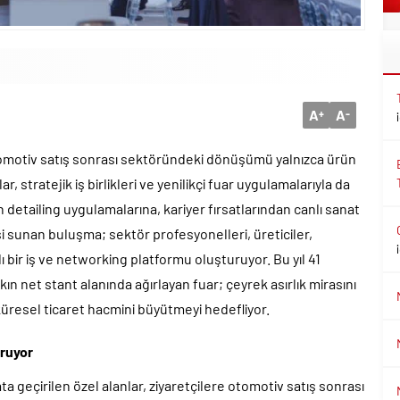
A
A
+
-
tomotiv satış sonrası sektöründeki dönüşümü yalnızca ürün
r, stratejik iş birlikleri ve yenilikçi fuar uygulamalarıyla da
n detailing uygulamalarına, kariyer fırsatlarından canlı sanat
i sunan buluşma; sektör profesyonelleri, üreticiler,
lı bir iş ve networking platformu oluşturuyor. Bu yıl 41
kın net stant alanında ağırlayan fuar; çeyrek asırlık mirasını
küresel ticaret hacmini büyütmeyi hedefliyor.
uruyor
eçirilen özel alanlar, ziyaretçilere otomotiv satış sonrası