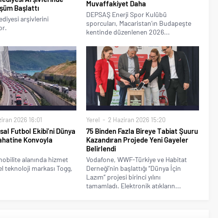
Muvaffakiyet Daha
üşüm Başlattı
DEPSAŞ Enerji Spor Kulübü
diyesi arşivlerini
sporcuları, Macaristan’ın Budapeşte
or.
kentinde düzenlenen 2026...
iran 2026 16:01
Yerel
2 Haziran 2026 15:20
sal Futbol Ekibi’ni Dünya
75 Binden Fazla Bireye Tabiat Şuuru
ahatine Konvoyla
Kazandıran Projede Yeni Gayeler
Belirlendi
mobilite alanında hizmet
Vodafone, WWF-Türkiye ve Habitat
l teknoloji markası Togg,
Derneği’nin başlattığı “Dünya İçin
Lazım” projesi birinci yılını
tamamladı. Elektronik atıkların...