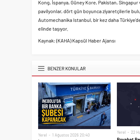
Kong, İspanya, Güney Kore, Pakistan, Singapur 
pavilyonlar, dört gün boyunca ziyaretçilerle bulu
Automechanika Istanbul, bir kez daha Türkiye’de 
elinde taşıyor.
Kaynak: (KAHA) Kapsül Haber Ajansı
BENZER KONULAR
Yerel
22 Ha
Yerel
1 Ağustos 2026 20:40
Boyabat Bel