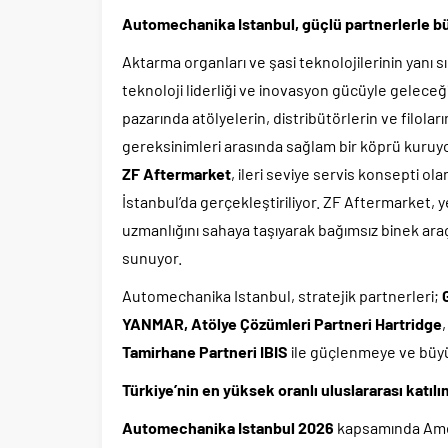
Automechanika Istanbul, güçlü partnerlerle 
Aktarma organları ve şasi teknolojilerinin yanı s
teknoloji liderliği ve inovasyon gücüyle gelece
pazarında atölyelerin, distribütörlerin ve filola
gereksinimleri arasında sağlam bir köprü kuruyo
ZF Aftermarket
, ileri seviye servis konsepti 
İstanbul’da gerçekleştiriliyor. ZF Aftermarket, y
uzmanlığını sahaya taşıyarak bağımsız binek araç
sunuyor.
Automechanika Istanbul, stratejik partnerleri;
YANMAR, Atölye Çözümleri Partneri Hartridge
Tamirhane Partneri IBIS
ile güçlenmeye ve büy
Türkiye’nin en yüksek oranlı uluslararası katı
Automechanika Istanbul 2026
kapsamında Ameri