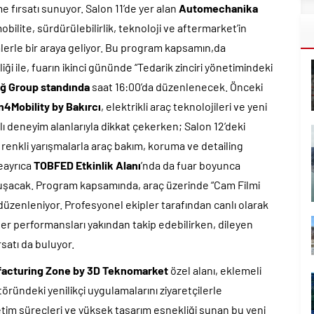
ırsatı sunuyor. Salon 11’de yer alan
Automechanika
ilite, sürdürülebilirlik, teknoloji ve aftermarket’in
mlerle bir araya geliyor. Bu program kapsamın,da
i ile, fuarın ikinci gününde “Tedarik zinciri yönetimindeki
ğ Group standında
saat 16:00’da düzenlenecek. Önceki
n4Mobility by Bakırcı
, elektrikli araç teknolojileri ve yeni
 deneyim alanlarıyla dikkat çekerken; Salon 12’deki
renkli yarışmalarla araç bakım, koruma ve detailing
deayrıca
TOBFED Etkinlik Alanı
’nda da fuar boyunca
uluşacak. Program kapsamında, araç üzerinde “Cam Filmi
üzenleniyor. Profesyonel ekipler tarafından canlı olarak
ler performansları yakından takip edebilirken, dileyen
satı da buluyor.
ufacturing Zone by 3D Teknomarket
özel alanı, eklemeli
töründeki yenilikçi uygulamalarını ziyaretçilerle
etim süreçleri ve yüksek tasarım esnekliği sunan bu yeni