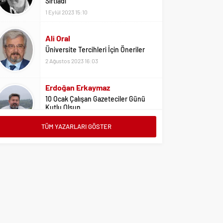
Sırtladı
1 Eylül 2023 15:10
Ali Oral
Üniversite Tercihleri İçin Öneriler
2 Ağustos 2023 16:03
Erdoğan Erkaymaz
10 Ocak Çalışan Gazeteciler Günü
Kutlu Olsun
9 Ocak 2026 21:20
TÜM YAZARLARI GÖSTER
Cevdet Yılmaz
AYANCIK’IN UÇAN KAMYONLARI
25 Şubat 2024 17:17
Mustafa Kılıç
ERDAL BEŞİKÇİOĞLU’NA AÇIK
MEKTUP
22 Haziran 2026 12:47