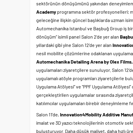
sektörünün dönüşümünü yakından deneyimleme f
Academy
programına sektör profesyonelleri; mob
geleceğine ilişkin güncel başlıklarda uzman isi
Automechanika Istanbul ve Başbuğ Group iş birliğ
dönüşüm” isimli panel Salon 2’de yer alan
Başbu
yıllardaki gibi yine Salon 12’de yer alan
Innovatio
nesil mobilite çözümlerine odaklanan uygulamalı
Automechanika Detailing Arena
by Olex
Films,
uygulamaları ziyaretçilere sunuluyor. Salon 12’
uygulamalı atöyle programları ziyaretçilerle b
Uygulama Atölyesi” ve “PPF Uygulama Atölyesi” d
gerçekleştirilen uygulamalar sırasında ziyaretçi
katılımcılar uygulamaları birebir deneyimleme fır
Salon 11’de,
Innovation4Mobility Additive Man
imalat ve 3D yazıcı teknolojilerinin otomotiv sek
buluşturuyor. Daha düşük maliyet, daha hızlı ür