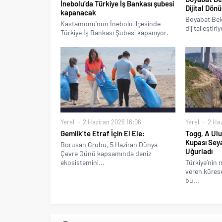
İnebolu’da Türkiye İş Bankası şubesi
Dijital Dön
kapanacak
Boyabat Bele
Kastamonu'nun İnebolu ilçesinde
dijitalleştiriy
Türkiye İş Bankası Şubesi kapanıyor.
Yerel
2 Haziran 2026 16:06
Yerel
2 Haz
Gemlik’te Etraf İçin El Ele:
Togg, A Ulu
Kupası Sey
Borusan Grubu, 5 Haziran Dünya
Uğurladı
Çevre Günü kapsamında deniz
ekosistemini...
Türkiye’nin 
veren kürese
bu...