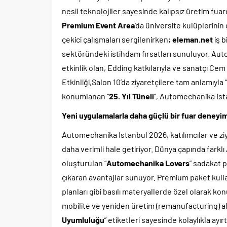
nesil teknolojiler sayesinde kalıpsız üretim fua
Premium Event Area
’da üniversite kulüplerinin 
çekici çalışmaları sergilenirken;
eleman.net
iş b
sektöründeki istihdam fırsatları sunuluyor. Aut
etkinlik olan, Edding katkılarıyla ve sanatçı 
Etkinliği,Salon 10’da ziyaretçilere tam anlamıyla 
konumlanan “
25. Yıl Tüneli
”, Automechanika Ist
Yeni uygulamalarla daha güçlü bir fuar deneyim
Automechanika Istanbul 2026, katılımcılar ve ziya
daha verimli hale getiriyor. Dünya çapında farklı
oluşturulan “
Automechanika Lovers
” sadakat 
çıkaran avantajlar sunuyor. Premium paket kullana
planları gibi basılı materyallerde özel olarak konu
mobilite ve yeniden üretim (remanufacturing) alan
Uyumluluğu
” etiketleri sayesinde kolaylıkla ayırt