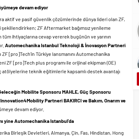
büyümeye devam ediyor
ıra aktif ve pasif güvenlik çözümlerinde dünya lideri olan ZF,
ği şekillendirirken; ZF Aftermarket bağımsız yenileme
rın tüm ihtiyaçlarına cevap vererek bugünün ve yarının
r.
Automechanika Istanbul Teknoloji & İnovasyon Partneri
olan ZF [pro]Tech’in Türkiye lansmanını Automechanika
eni ZF [pro]Tech plus programı ile orijinal ekipman (OE)
 atölyelerine teknik eğitimlerle kapsamlı destek avantajı
Geleceğin Mobilite Sponsoru MAHLE, Güç Sponsoru
,
Innovation4Mobility Partneri BAKIRCI ve Bakım, Onarım ve
ümeye devam ediyor.
lımı yine Automechanika Istanbul’da
ka Birleşik Devletleri, Almanya, Çin, Fas, Hindistan, Hong