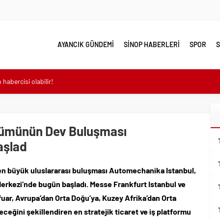
AYANCIK GÜNDEMİ
SİNOP HABERLERİ
SPOR
S
habercisi olabilir!
m Çalışmaları Sürüyor
 farkındalık yayalım
işlemini tamamladı
ölümünün Dev Buluşması
stlendiği ve Bret Easton Ellis’ın Çok Satan Romanından Uyarlanan “The
aşlad
 Sadece Disney+’ta Yayında!
u Memorial Sanat Galerilerinde
en büyük uluslararası buluşması Automechanika Istanbul,
98.1 milyar TL’ye ulaştı
Merkezi’nde bugün başladı. Messe Frankfurt Istanbul ve
çuk saygıyla anıldı
 fuar, Avrupa’dan Orta Doğu’ya, Kuzey Afrika’dan Orta
endis olmak zorunda!
eğini şekillendiren en stratejik ticaret ve iş platformu