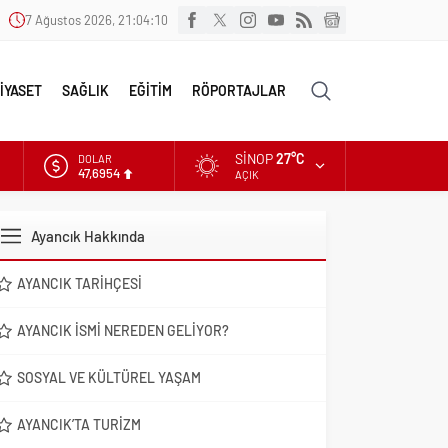
7 Ağustos 2026, 21:04:11
İYASET
SAĞLIK
EĞİTİM
RÖPORTAJLAR
SINOP
27°C
DOLAR
47,6954
AÇIK
EURO
55,1824
Ayancık Hakkında
ALTIN
6.662,10
AYANCIK TARIHÇESI
AYANCIK İSMI NEREDEN GELIYOR?
SOSYAL VE KÜLTÜREL YAŞAM
AYANCIK’TA TURIZM