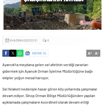
Başkan Altay: ‘Bosna Hersek Mahallemizdeki Fera Şubemizi
bu yıl itibariyle açmayı planlıyoruz’
6 HAZIRAN 2023 23:21
0
A
A
ABONE OL
+
-
Ayancık’ta meydana gelen sel afetinin verdiği zararları
gidermek için Ayancık Orman İşletme Müdürlüğüne bağlı
ekipler yoğun mesai harcıyor.
Sel felaketi nedeniyle hasar gören köy yollarında çalışmalar
devam ediyor. Sinop Orman Bölge Müdürlüğünden yapılan
açıklamada çalışmaların koordineli olarak devam ettiği