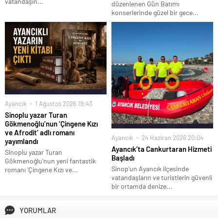
vatandaşın...
düzenlenen Gün Batımı
konserlerinde güzel bir gece...
Ayancık
1 Ağustos 2026 19:43
Sinoplu yazar Turan
Gökmenoğlu’nun ‘Çingene Kızı
ve Afrodit’ adlı romanı
Ayancık
24 Haziran 2026 20:04
yayımlandı
Ayancık’ta Cankurtaran Hizmeti
Sinoplu yazar Turan
Başladı
Gökmenoğlu'nun yeni fantastik
Sinop'un Ayancık ilçesinde
romanı 'Çingene Kızı ve...
vatandaşların ve turistlerin güvenli
bir ortamda denize...
YORUMLAR