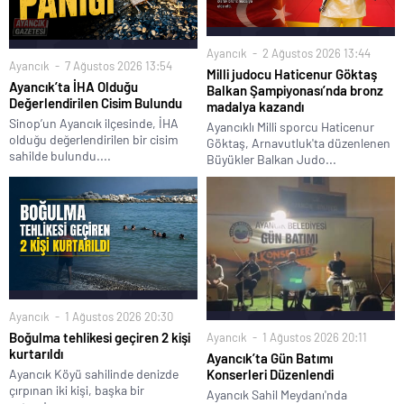
Ayancık
2 Ağustos 2026 13:44
Ayancık
7 Ağustos 2026 13:54
Milli judocu Haticenur Göktaş
Ayancık’ta İHA Olduğu
Balkan Şampiyonası’nda bronz
Değerlendirilen Cisim Bulundu
madalya kazandı
Sinop’un Ayancık ilçesinde, İHA
Ayancıklı Milli sporcu Haticenur
olduğu değerlendirilen bir cisim
Göktaş, Arnavutluk'ta düzenlenen
sahilde bulundu....
Büyükler Balkan Judo...
Ayancık
1 Ağustos 2026 20:30
Boğulma tehlikesi geçiren 2 kişi
Ayancık
1 Ağustos 2026 20:11
kurtarıldı
Ayancık’ta Gün Batımı
Ayancık Köyü sahilinde denizde
Konserleri Düzenlendi
çırpınan iki kişi, başka bir
Ayancık Sahil Meydanı'nda