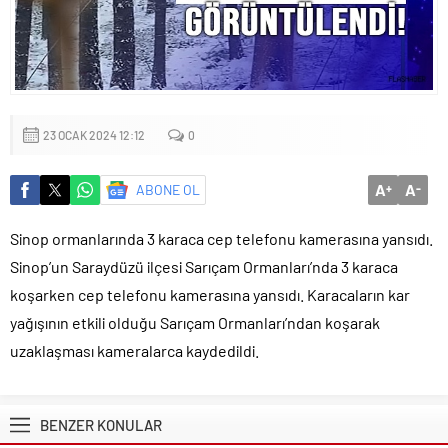
Küçük işletmeler büyük siber risklerle karşı karşıya
23 OCAK 2024 12:12
0
A
A
ABONE OL
+
-
Sinop ormanlarında 3 karaca cep telefonu kamerasına yansıdı.
Sinop’un Saraydüzü ilçesi Sarıçam Ormanları’nda 3 karaca
koşarken cep telefonu kamerasına yansıdı. Karacaların kar
yağışının etkili olduğu Sarıçam Ormanları’ndan koşarak
uzaklaşması kameralarca kaydedildi.
BENZER KONULAR