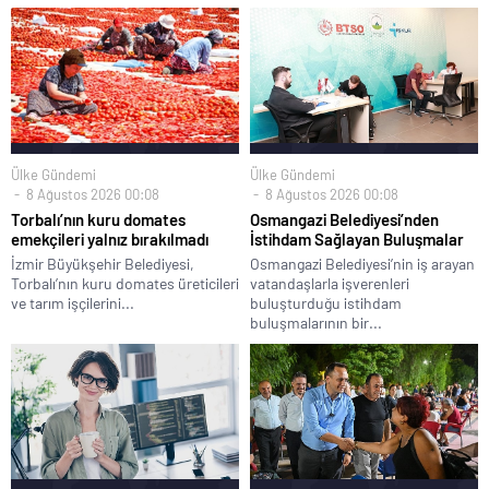
Ülke Gündemi
Ülke Gündemi
8 Ağustos 2026 00:08
8 Ağustos 2026 00:08
Torbalı’nın kuru domates
Osmangazi Belediyesi’nden
emekçileri yalnız bırakılmadı
İstihdam Sağlayan Buluşmalar
İzmir Büyükşehir Belediyesi,
Osmangazi Belediyesi’nin iş arayan
Torbalı’nın kuru domates üreticileri
vatandaşlarla işverenleri
ve tarım işçilerini...
buluşturduğu istihdam
buluşmalarının bir...