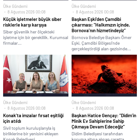
Ülke Gündemi
Ülke Gündemi
8 Ağustos 2026 00:08
8 Ağustos 2026 00:08
Küçük işletmeler büyük siber
Başkan Eşki’den Çamdibi
risklerle karşı karşıya
çıkarması: “Halkımızın içinde,
Bornova’nın hizmetindeyiz”
Siber güvenlik her ölçekteki
işletme için bir gereklilik. Kurumsal
Bornova Belediye Başkanı Ömer
firmalar...
Eşki, Çamdibi Bölgesi’nde
gerçekleştirdiği alan gezisinde...
Ülke Gündemi
Ülke Gündemi
8 Ağustos 2026 00:08
8 Ağustos 2026 00:08
Konak’ta imzalar fırsat eşitliği
Başkan Hatice Gençay: “Didim’in
için atıldı
Minik Ev Sahiplerine Sahip
Çıkmaya Devam Edeceğiz”
Sivil toplum kuruluşlarıyla iş
birliklerine bir yenisini ekleyen
Didim Belediyesi tarafından
Konak Belediyesi,...
koruma altına alınan caretta