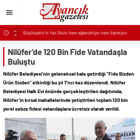
Büyükşehir’in Yaz Okulu hem eğlendiriyor hem öğretiyor
İzmir’in simge yapısı Cihan Palas yeniden hayat buluyor
Nilüfer’de 120 Bin Fide Vatandaşla
Başkan Tugay’dan Kazakistan iş dünyasına İzmir daveti
Buluştu
Kaspersky: Doğru BT alışkanlıkları siber dayanıklılığı
güçlendiriyor
Nilüfer Belediyesi’nin geleneksel hale getirdiği “Fide Bizden
30 ilçeye 4,6 milyar liralık yatırım
Ürün Sizden” etkinliği bu yıl 7’nci kez düzenlendi. Nilüfer
Zumba ve pilates dersleri şimdi Buca Arena Stadı’nda
Belediyesi Halk Evi önünde gerçekleştirilen dağıtımda,
SAS, Güvenilir İnovasyon ve Küresel Etkiyle Dolu 50 Yılı
Nilüfer’in kırsal mahallelerinde yetiştirilen toplam 120 bin
Geride Bırakıyor
yerel sebze fidesi vatandaşlara ücretsiz olarak verildi.
Engelsiz Yaşam Merkezi’nde Üreterek Güçleniyorlar
Alman edebiyatının iki buçuk asırlık serüveni bu kitapta:
“Modern Alman Edebiyatı”
Keçiören’de “Keşmir Dayanışma Günü”ne Özel Sergi Açılışı