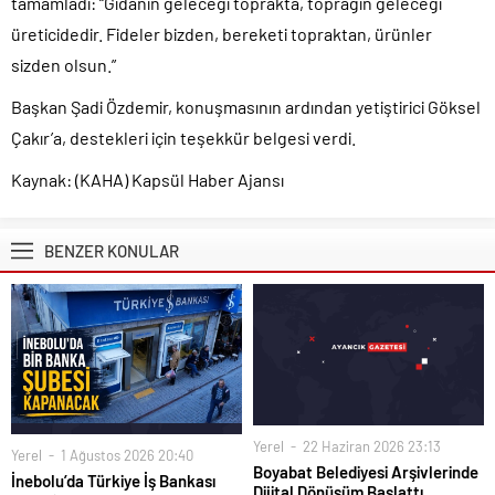
tamamladı: “Gıdanın geleceği toprakta, toprağın geleceği
üreticidedir. Fideler bizden, bereketi topraktan, ürünler
sizden olsun.”
Başkan Şadi Özdemir, konuşmasının ardından yetiştirici Göksel
Çakır’a, destekleri için teşekkür belgesi verdi.
Kaynak: (KAHA) Kapsül Haber Ajansı
BENZER KONULAR
Yerel
22 Haziran 2026 23:13
Yerel
1 Ağustos 2026 20:40
Boyabat Belediyesi Arşivlerinde
İnebolu’da Türkiye İş Bankası
Dijital Dönüşüm Başlattı