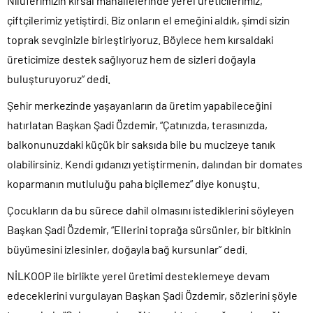
Nilüferimizin kırsal mahallelerinde yerel üreticilerimiz,
çiftçilerimiz yetiştirdi. Biz onların el emeğini aldık, şimdi sizin
toprak sevginizle birleştiriyoruz. Böylece hem kırsaldaki
üreticimize destek sağlıyoruz hem de sizleri doğayla
buluşturuyoruz” dedi.
Şehir merkezinde yaşayanların da üretim yapabileceğini
hatırlatan Başkan Şadi Özdemir, “Çatınızda, terasınızda,
balkonunuzdaki küçük bir saksıda bile bu mucizeye tanık
olabilirsiniz. Kendi gıdanızı yetiştirmenin, dalından bir domates
koparmanın mutluluğu paha biçilemez” diye konuştu.
Çocukların da bu sürece dahil olmasını istediklerini söyleyen
Başkan Şadi Özdemir, “Ellerini toprağa sürsünler, bir bitkinin
büyümesini izlesinler, doğayla bağ kursunlar” dedi.
NİLKOOP ile birlikte yerel üretimi desteklemeye devam
edeceklerini vurgulayan Başkan Şadi Özdemir, sözlerini şöyle