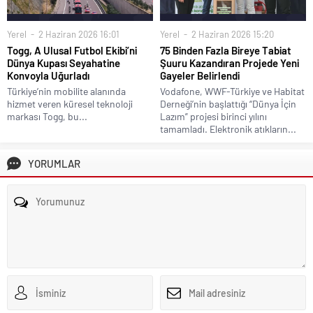
Yerel
2 Haziran 2026 16:01
Yerel
2 Haziran 2026 15:20
Togg, A Ulusal Futbol Ekibi’ni
75 Binden Fazla Bireye Tabiat
Dünya Kupası Seyahatine
Şuuru Kazandıran Projede Yeni
Konvoyla Uğurladı
Gayeler Belirlendi
Türkiye’nin mobilite alanında
Vodafone, WWF-Türkiye ve Habitat
hizmet veren küresel teknoloji
Derneği’nin başlattığı “Dünya İçin
markası Togg, bu...
Lazım” projesi birinci yılını
tamamladı. Elektronik atıkların...
YORUMLAR