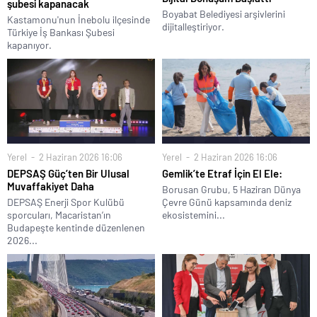
şubesi kapanacak
Boyabat Belediyesi arşivlerini
Kastamonu'nun İnebolu ilçesinde
dijitalleştiriyor.
Türkiye İş Bankası Şubesi
kapanıyor.
Yerel
2 Haziran 2026 16:06
Yerel
2 Haziran 2026 16:06
DEPSAŞ Güç’ten Bir Ulusal
Gemlik’te Etraf İçin El Ele:
Muvaffakiyet Daha
Borusan Grubu, 5 Haziran Dünya
DEPSAŞ Enerji Spor Kulübü
Çevre Günü kapsamında deniz
sporcuları, Macaristan’ın
ekosistemini...
Budapeşte kentinde düzenlenen
2026...