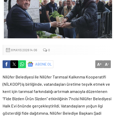
Yapıldı
8 MAYIS 2026 14:06
0
A
A
ABONE OL
+
-
Nilüfer Belediyesi ile Nilüfer Tarımsal Kalkınma Kooperatifi
(NİLKOOP) iş birliğinde, vatandaşları üretime teşvik etmek ve
kent için tarımsal farkındalığı artırmak amacıyla düzenlenen
“Fide Bizden Ürün Sizden” etkinliğinin 7’ncisi Nilüfer Belediyesi
Halk Evi önünde gerçekleştirildi. Vatandaşların yoğun ilgi
gösterdiği fide dağıtımına, Nilüfer Belediye Başkanı Şadi